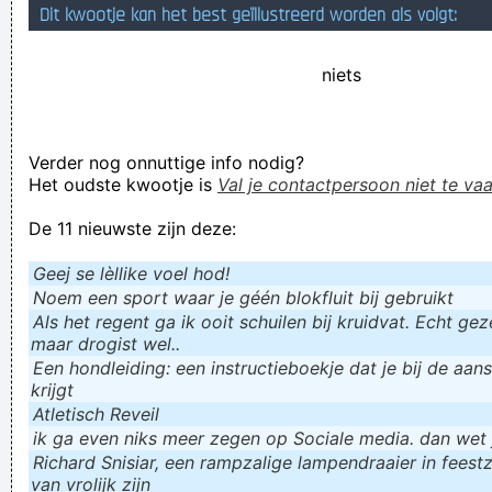
Dit kwootje kan het best geïllustreerd worden als volgt:
tweede garage kon inpalmen voor onwettelijke doeleinden
Een carburator op de keien
niets
For me it's like the drop in the emmer who is totally full
gisteren was gisteren eergisteren
Verder nog onnuttige info nodig?
Verknoei je tijd op een nuttige manier!
Het oudste kwootje is
Val je contactpersoon niet te vaa
Geej se lèllike voel hod!
De 11 nieuwste zijn deze:
Geej se lèllike voel hod!
Noem een sport waar je géén blokfluit bij gebruikt
Als het regent ga ik ooit schuilen bij kruidvat. Echt gezel
maar drogist wel..
Een hondleiding: een instructieboekje dat je bij de aan
krijgt
Atletisch Reveil
ik ga even niks meer zegen op Sociale media. dan wet ju
Richard Snisiar, een rampzalige lampendraaier in feestz
van vrolijk zijn