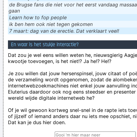
de Brugse fans die niet voor het eerst vandaag massaal
gaan
Learn how to fop people
ik ɓen hem ook niet tegen gekomen
7 maart: dag van de erectie. Dat verklaart veel!
En waar is het stukje interactie?
Dat zou je wel eens willen weten he, nieuwsgierig Aagje!
kwootje toevoegen, is het niet!? Ja he!? He!?
Je zou willen dat jouw hersenspinsel, jouw citaat of po
de verzameling wordt opgenomen, zodat de alombeke
internetwebzoekmachines niet enkel jouw aanvulling in
Eluterius daardoor ook nog eens steedser en presenter
wereld wijde digitale internetweb he?
Of je wil gewoon kortweg snel-snel in de rapte iets to
of jijzelf of iemand anders daar nu iets mee opschiet, n
Dat kan je dus hier doen.