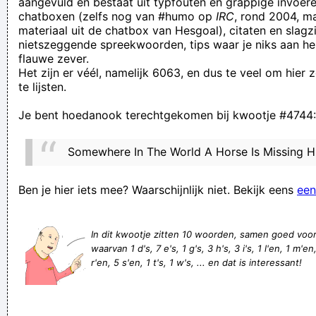
aangevuld en bestaat uit typfouten en grappige invoere
chatboxen (zelfs nog van #humo op
IRC
, rond 2004, m
but if you write "octopus" as "oct" which is 8 and "pus" which
materiaal uit de chatbox van Hesgoal), citaten en slagzi
is cat, you will get eight cats. Each cat has four legs and one
nietszeggende spreekwoorden, tips waar je niks aan he
flauwe zever.
tail, so that wud be 24 legs and 8 tails, which means we all
Het zijn er véél, namelijk 6063, en dus te veel om hier
gona die. DO
te lijsten.
een gegeven paard kan ook uit zijn bek stinken
Je bent hoedanook terechtgekomen bij kwootje #4744:
Ich lach mich de lul oet de boks...
Doesn't = duizend
Somewhere In The World A Horse Is Missing H
Deze hobby is momenteel niet beschikbaar. Zoek naar een
andere hobby.
Ben je hier iets mee? Waarschijnlijk niet. Bekijk eens
een
What I´ d like to have right now is for all you fat, out of
shape, inner-City sweathogs to keep the noise down while I
In dit kwootje zitten 10 woorden, samen goed voo
waarvan 1 d's, 7 e's, 1 g's, 3 h's, 3 i's, 1 l'en, 1 m'en
take my robe off and show you what a real sexy man is
r'en, 5 s'en, 1 t's, 1 w's, ... en dat is interessant!
supposed to look like
Hoe duurder het bier wordt, hoe minder ik kan sparen!
Elis, de schepper´s vieze oom bedacht raadzaam hoe hij haar