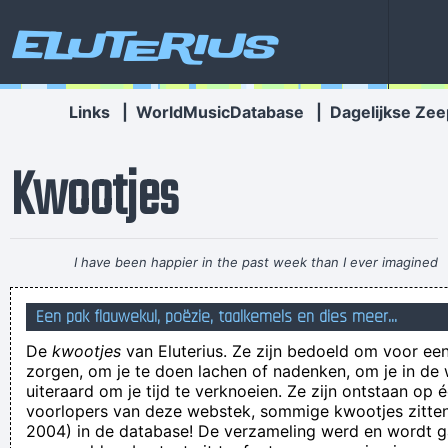
Eluterius
Links
|
WorldMusicDatabase
|
Dagelijkse Zee
Kwootjes
I have been happier in the past week than I ever imagined
possible and it doesn't have a damn thing to do with the
Een pak flauwekul, poëzie, taalkemels en dies meer...
money. You're the real prize. The lottery was just a bonus
~
De
kwootjes
van Eluterius. Ze zijn bedoeld om voor een
Jeff Porcaro
zorgen, om je te doen lachen of nadenken, om je in de
valt het avondrood vroeg, moet ik naar de kroeg.
uiteraard om je tijd te verknoeien. Ze zijn ontstaan op 
voorlopers van deze webstek, sommige kwootjes zitten 
ich geluëf er niks van det-ie gevallen is op ziene zolder,
2004) in de database! De verzameling werd en wordt
volges mich hèt ie rammel gehad!