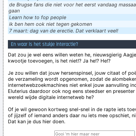
de Brugse fans die niet voor het eerst vandaag massaal
gaan
Learn how to fop people
ik ɓen hem ook niet tegen gekomen
7 maart: dag van de erectie. Dat verklaart veel!
En waar is het stukje interactie?
Dat zou je wel eens willen weten he, nieuwsgierig Aagje!
kwootje toevoegen, is het niet!? Ja he!? He!?
Je zou willen dat jouw hersenspinsel, jouw citaat of po
de verzameling wordt opgenomen, zodat de alombeke
internetwebzoekmachines niet enkel jouw aanvulling in
Eluterius daardoor ook nog eens steedser en presenter
wereld wijde digitale internetweb he?
Of je wil gewoon kortweg snel-snel in de rapte iets to
of jijzelf of iemand anders daar nu iets mee opschiet, n
Dat kan je dus hier doen.