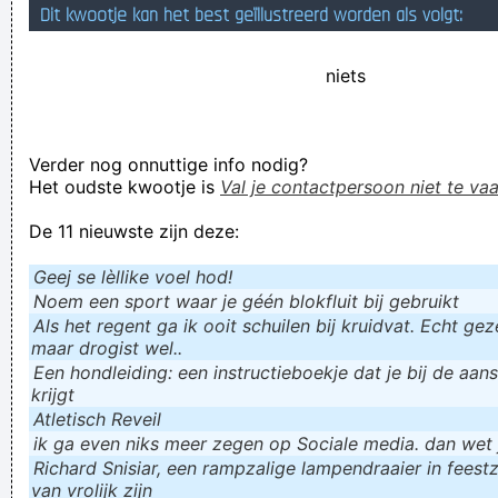
Dit kwootje kan het best geïllustreerd worden als volgt:
Ester Rozenkwit, een miskleun die via messenger mannen
probeert te versieren, heeft met zijn hand geklemd gezeten
niets
in een zak netels
ja en die oefendagen en het moeilijkst van alles was om te
Verder nog onnuttige info nodig?
doen alsof ik niet kon dansen whahahahaha
Het oudste kwootje is
Val je contactpersoon niet te vaa
Verknoei je tijd op een nuttige manier!
De 11 nieuwste zijn deze:
Geej se lèllike voel hod!
Geej se lèllike voel hod!
Noem een sport waar je géén blokfluit bij gebruikt
Als het regent ga ik ooit schuilen bij kruidvat. Echt gezel
maar drogist wel..
Een hondleiding: een instructieboekje dat je bij de aan
krijgt
Atletisch Reveil
ik ga even niks meer zegen op Sociale media. dan wet ju
Richard Snisiar, een rampzalige lampendraaier in feestz
van vrolijk zijn