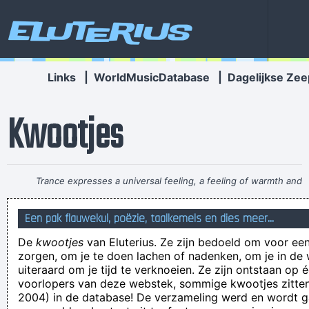
Eluterius
Links
|
WorldMusicDatabase
|
Dagelijkse Zee
Kwootjes
Trance expresses a universal feeling, a feeling of warmth and
freedom. That’s why people lift their hands while dancing. For
Een pak flauwekul, poëzie, taalkemels en dies meer...
some reason the Netherlands have some artists who express
De
kwootjes
van Eluterius. Ze zijn bedoeld om voor een
that feeling, but actually it’s the Belgians who deserve all the
zorgen, om je te doen lachen of nadenken, om je in de
credit. You guys smoothed the path for us years ago.
~
uiteraard om je tijd te verknoeien. Ze zijn ontstaan op 
voorlopers van deze webstek, sommige kwootjes zitten 
Armin Van Buuren
2004) in de database! De verzameling werd en wordt
Super mooi beeld met 2 afstaandbeding