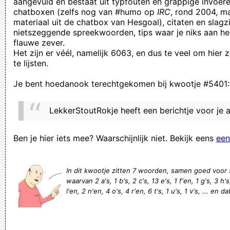
aangevuld en bestaat uit typfouten en grappige invoere
chatboxen (zelfs nog van #humo op
IRC
, rond 2004, m
Vierkante spelden zijn advertenties
materiaal uit de chatbox van Hesgoal), citaten en slagzi
Persönliche Lieblingslieder von zwen ... Kommentare zu den
nietszeggende spreekwoorden, tips waar je niks aan he
flauwe zever.
Lieblingsliedern von zwen
Het zijn er véél, namelijk 6063, en dus te veel om hier
amononinium fonium
te lijsten.
Dit joar goan veer op pad mit ut volgende motto: Dit joar geit
Je bent hoedanook terechtgekomen bij kwootje #5401:
d'r urban wink durch...
Heeft er nog iemand bacteriën de stroom is op in Stad Stad
LekkerStoutRokje heeft een berichtje voor je 
Hamont-AchelStad Hamont-AchelStad Hamont-
Afgezaagde reclameslagzinnen heruitgevonden
Ben je hier iets mee? Waarschijnlijk niet. Bekijk eens
een
nutteloos sport 100 m buikloop
Mignolet houdt Club tot twee keer toe overeind in mottige
In dit kwootje zitten 7 woorden, samen goed voor
waarvan 2 a's, 1 b's, 2 c's, 13 e's, 1 f'en, 1 g's, 3 h's, 
eerste helft
l'en, 2 n'en, 4 o's, 4 r'en, 6 t's, 1 u's, 1 v's, ... en d
Ik zal proberen er niet aan te ruiken ok?
Teek Det, de jongensgroep met Rob Willems, Mark Ouwens,
Gerry Baarlo, Jason Orens en Donald Hauwaert