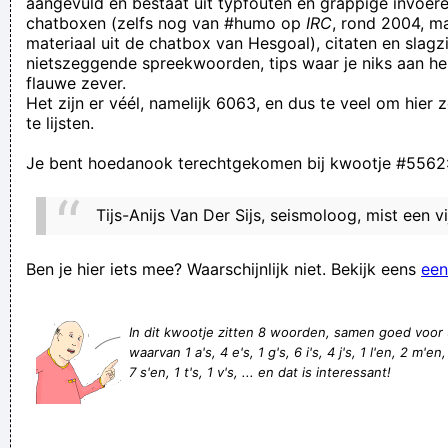
aangevuld en bestaat uit typfouten en grappige invoere
chatboxen (zelfs nog van #humo op
IRC
, rond 2004, m
Dit is natuurlijk gewoon tegen die hele snuifcultuur daar,
materiaal uit de chatbox van Hesgoal), citaten en slagzi
waar alles tussen de 15 - 65 heel het weekend aan de coke
nietszeggende spreekwoorden, tips waar je niks aan he
flauwe zever.
zit
Het zijn er véél, namelijk 6063, en dus te veel om hier
Ja, je kan wel stellen dat ik besluiteloos ben... Of nee, wacht
te lijsten.
Heej Nanou wij krijgen melk van een koe! Heej ja heej ja
Je bent hoedanook terechtgekomen bij kwootje #5562
hooow!
Heeee, ben ik is een keer online, dan doe joj niks. Moet je
Tijs-Anijs Van Der Sijs, seismoloog, mist een vi
morgen ook niet mekkeren waarom ik niet Feut
Jos Klos
Ben je hier iets mee? Waarschijnlijk niet. Bekijk eens
een
Zdrowe bia?ko. Jak kto? nie lubi,mo?na wrzuci? do zimnej
wody na jaki? czas i robaczki wyjd?. Mo?na to powtórzy? kilka
In dit kwootje zitten 8 woorden, samen goed voor
waarvan 1 a's, 4 e's, 1 g's, 6 i's, 4 j's, 1 l'en, 2 m'en,
razy.
7 s'en, 1 t's, 1 v's, ... en dat is interessant!
Wilco Van Der Mep trekt in een reflex zomaar eventjes een
dozijn appelsienen tegen de grond!
Je zou beter je ogen eens opendoen en die FUCKING luie