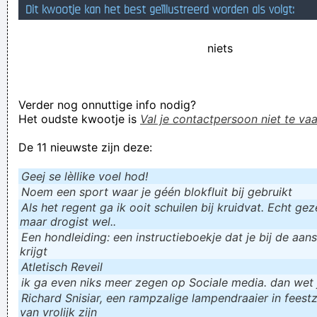
Dit kwootje kan het best geïllustreerd worden als volgt:
kantjeslopers eens aan 't werk zetten, dan zal je wel zien wie
de ervaring/recht van spreken heeft
niets
vroeger bracht je bloemen...... mééééééé voor mij
mééééééééé!!
Verder nog onnuttige info nodig?
Treu fighting. We practis!
Het oudste kwootje is
Val je contactpersoon niet te vaa
Verknoei je tijd op een nuttige manier!
De 11 nieuwste zijn deze:
Geej se lèllike voel hod!
Geej se lèllike voel hod!
Noem een sport waar je géén blokfluit bij gebruikt
Als het regent ga ik ooit schuilen bij kruidvat. Echt gezel
maar drogist wel..
Een hondleiding: een instructieboekje dat je bij de aan
krijgt
Atletisch Reveil
ik ga even niks meer zegen op Sociale media. dan wet ju
Richard Snisiar, een rampzalige lampendraaier in feestz
van vrolijk zijn