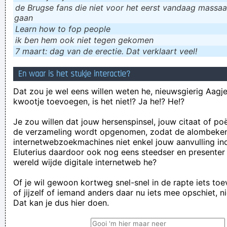
de Brugse fans die niet voor het eerst vandaag massaal
gaan
Learn how to fop people
ik ɓen hem ook niet tegen gekomen
7 maart: dag van de erectie. Dat verklaart veel!
En waar is het stukje interactie?
Dat zou je wel eens willen weten he, nieuwsgierig Aagje!
kwootje toevoegen, is het niet!? Ja he!? He!?
Je zou willen dat jouw hersenspinsel, jouw citaat of po
de verzameling wordt opgenomen, zodat de alombeke
internetwebzoekmachines niet enkel jouw aanvulling in
Eluterius daardoor ook nog eens steedser en presenter
wereld wijde digitale internetweb he?
Of je wil gewoon kortweg snel-snel in de rapte iets to
of jijzelf of iemand anders daar nu iets mee opschiet, n
Dat kan je dus hier doen.