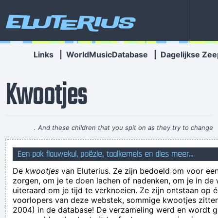
Eluterius
Links
|
WorldMusicDatabase
|
Dagelijkse Zee
Kwootjes
. And these children that you spit on as they try to change
their worlds, they are immune to your consultations, they´ re
Een pak flauwekul, poëzie, taalkemels en dies meer...
quite aware of what they´ re going through.
~ David Bowie
De
kwootjes
van Eluterius. Ze zijn bedoeld om voor een
Doesn't = duizend
zorgen, om je te doen lachen of nadenken, om je in de
Morgen na de jeugtrechtbank lol :(
uiteraard om je tijd te verknoeien. Ze zijn ontstaan op 
voorlopers van deze webstek, sommige kwootjes zitten 
Is het de bedoeling dat de 'lachend kakske' emoji van de aldi
2004) in de database! De verzameling werd en wordt
eruitziet als een buttplug?