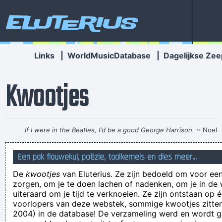
Eluterius
Links
|
WorldMusicDatabase
|
Dagelijkse Zee
Kwootjes
If I were in the Beatles, I'd be a good George Harrison.
~ Noel
Gallagher
Een pak flauwekul, poëzie, taalkemels en dies meer...
Als onrust je hoofd en lijf overneemt, geeft creatief bezig zijn
De
kwootjes
van Eluterius. Ze zijn bedoeld om voor een
je rust...even eens nergens aan denken. (LD, 2/11/19)
zorgen, om je te doen lachen of nadenken, om je in de
Sven Kluns, de voetballer met het uiterlijk van iemand die bij
uiteraard om je tijd te verknoeien. Ze zijn ontstaan op 
voorlopers van deze webstek, sommige kwootjes zitten 
jou thuis de pompbak komt herstellen, droomt al wéken van
2004) in de database! De verzameling werd en wordt
een transfer.