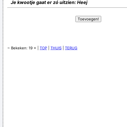
Je kwootje gaat er zó uitzien: Heej
~ Bekeken: 19 × |
TOP
|
THUIS
|
TERUG