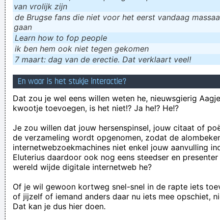
van vrolijk zijn
de Brugse fans die niet voor het eerst vandaag massaal
gaan
Learn how to fop people
ik ɓen hem ook niet tegen gekomen
7 maart: dag van de erectie. Dat verklaart veel!
En waar is het stukje interactie?
Dat zou je wel eens willen weten he, nieuwsgierig Aagje!
kwootje toevoegen, is het niet!? Ja he!? He!?
Je zou willen dat jouw hersenspinsel, jouw citaat of po
de verzameling wordt opgenomen, zodat de alombeke
internetwebzoekmachines niet enkel jouw aanvulling in
Eluterius daardoor ook nog eens steedser en presenter
wereld wijde digitale internetweb he?
Of je wil gewoon kortweg snel-snel in de rapte iets to
of jijzelf of iemand anders daar nu iets mee opschiet, n
Dat kan je dus hier doen.