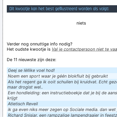
the holy spirit has descended upon this apostle tombstone
Dit kwootje kan het best geïllustreerd worden als volgt:
block demonstrator
niets
my friends and I have been looking about. The knowledge on
this network is beneficial and appreciated and is going to
assist me in our studies a lot.
Verder nog onnuttige info nodig?
Verknoei je tijd op een nuttige manier!
Het oudste kwootje is
Val je contactpersoon niet te vaa
Geej se lèllike voel hod!
De 11 nieuwste zijn deze:
Geej se lèllike voel hod!
Noem een sport waar je géén blokfluit bij gebruikt
Als het regent ga ik ooit schuilen bij kruidvat. Echt gezel
maar drogist wel..
Een hondleiding: een instructieboekje dat je bij de aan
krijgt
Atletisch Reveil
ik ga even niks meer zegen op Sociale media. dan wet ju
Richard Snisiar, een rampzalige lampendraaier in feestz