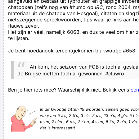
aangevuld en bestaat uit typfouten en grappige invoere
chatboxen (zelfs nog van #humo op
IRC
, rond 2004, m
Die 'nu wél' slaat op het feit dat Verceiteren aan het begin
materiaal uit de chatbox van Hesgoal), citaten en slagzi
van het seizoen nei zei tegen KRC Geink omwille van familiale
nietszeggende spreekwoorden, tips waar je niks aan he
flauwe zever.
reidenen
Het zijn er véél, namelijk 6063, en dus te veel om hier
Zelfs iemand met alzheimer kan zien wie jij probeert te
te lijsten.
plezieren, onnozelmans.
Je bent hoedanook terechtgekomen bij kwootje #658:
Van stront kan je geen boter maken
Deze zite is pedagogisch onbelangrijk, met wat voorlezen en
Ah kom, het seizoen van FCB is toch al gesla
weet-ik-veel-wat
de Brugse metten toch al gewonnen! #cluwro
Als je mijn scheten niet ruikt heb je corona.
Ben je hier iets mee? Waarschijnlijk niet. Bekijk eens
een
ik heb echter geen trechter
Welke 3 bananen passen bij jouw gezicht?
In dit kwootje zitten 19 woorden, samen goed voo
Heb je echt meer en betere seks als je minder beweegt?
waarvan 5 a's, 2 b's, 3 c's, 2 d's, 13 e's, 4 g's, 5 h's, 
Torry Vanderblauwhemden, kaasmaker van eigen
m'en, 7 n'en, 6 o's, 2 r'en, 4 s'en, 5 t's, 2 u's, 1 v's,
dat is interessant!
lichaamsvocht, moet tijdens opnamesessies steeds een
emmer bij zich hebben