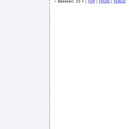
~ Bekeken: 23 × |
TOP
|
THUIS
|
TERUG