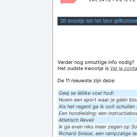
Dit kwootje kan het best geïllustree
Verder nog onnuttige info nodig?
Het oudste kwootje is
Val je cont
De 11 nieuwste zijn deze:
Geej se lèllike voel hod!
Noem een sport waar je géén blokf
Als het regent ga ik ooit schuilen 
Een hondleiding: een instructieboe
Atletisch Reveil
ik ga even niks meer zegen op Soc
Richard Snisiar, een rampzalige la