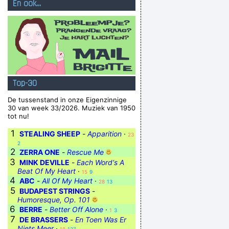
En ook...
Top-30
De tussenstand in onze Eigenzinnige
30 van week 33/2026. Muziek van 1950
tot nu!
1
STEALING SHEEP
-
Apparition
·
23
2
2
ZERRA ONE
-
Rescue Me
3
MINK DEVILLE
-
Each Word‘s A
Beat Of My Heart
·
15
9
4
ABC
-
All Of My Heart
·
28
13
5
BUDAPEST STRINGS
-
Humoresque, Op. 101
6
BERRE
-
Better Off Alone
·
1
3
7
DE BRASSERS
-
En Toen Was Er
Niets Meer
·