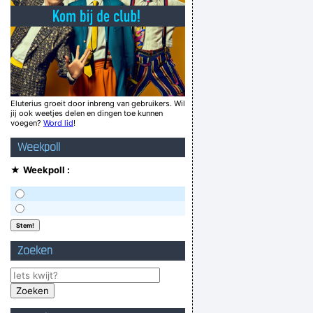
igde homofiel had geen poot om op te staan
 deze familie kan je je aan àlles verwachten.
rdomme spellen als je gaat lopen bedreigen!
 Criticized As Inadequate in Foreign Affairs
Well well... I just got vaginaized. How funny.
Eluterius groeit door inbreng van gebruikers. Wil
jij ook weetjes delen en dingen toe kunnen
Ik ben alleen dronken op dagen met een d!!
voegen?
Word lid
!
´ t look around the eyes, look into my eyes!
Weekpoll
Verknoei je tijd op een nuttige manier!
★
Weekpoll :
Geej se lèllike voel hod!
Zoeken