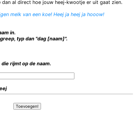
e dan al direct hoe jouw heej-kwootje er uit gaat zien.
jgen melk van een koe! Heej ja heej ja hooow!
aam in.
rgreep, typ dan "dag [naam]".
 die rijmt op de naam.
Heej