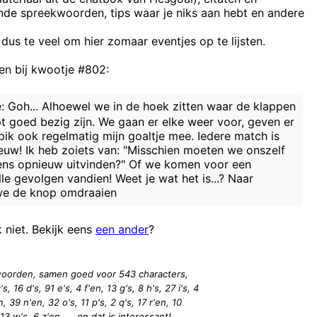
ende spreekwoorden, tips waar je niks aan hebt en andere
De van verkrachting beschuld
Meestal liggen zo'n dingen helemaal niet in koelkasten, maar bij
 dus te veel om hier zomaar eventjes op te lijsten.
Oh... en leer godve
n bij kwootje #802:
New White House Staff
e: Goh... Alhoewel we in de hoek zitten waar de klappen
pt goed bezig zijn. We gaan er elke weer voor, geven er
pik ook regelmatig mijn goaltje mee. Iedere match is
y eyes, look into my eyes, the eyes, the eyes, not around the eyes, don
euw! Ik heb zoiets van: "Misschien moeten we onszelf
ens opnieuw uitvinden?" Of we komen voor een
lle gevolgen vandien! Weet je wat het is...? Naar
we de knop omdraaien
k niet. Bekijk eens
een ander
?
7 woorden, samen goed voor 543
characters
,
s, 16 d's, 91 e's, 4 f'en, 13 g's, 8 h's, 27 i's, 4
n, 39 n'en, 32 o's, 11 p's, 2 q's, 17 r'en, 10
, 13 w's, 6 z'en, ... en dat is interessant!