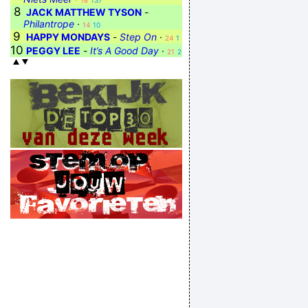
18
137
8
JACK MATTHEW TYSON
-
Philantrope
·
14
10
9
HAPPY MONDAYS
-
Step On
·
24
1
10
PEGGY LEE
-
It’s A Good Day
·
21
2