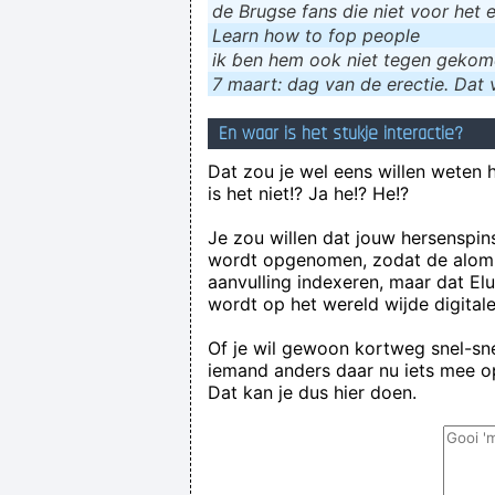
de Brugse fans die niet voor het 
Learn how to fop people
ik ɓen hem ook niet tegen geko
7 maart: dag van de erectie. Dat v
En waar is het stukje interactie?
Dat zou je wel eens willen weten 
is het niet!? Ja he!? He!?
Je zou willen dat jouw hersenspin
wordt opgenomen, zodat de alom
aanvulling indexeren, maar dat El
wordt op het wereld wijde digital
Of je wil gewoon kortweg snel-snel
iemand anders daar nu iets mee op
Dat kan je dus hier doen.