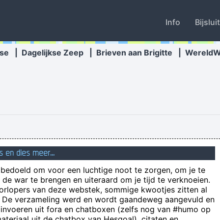
Info
Bijslui
se
|
Dagelijkse Zeep
|
Brieven aan Brigitte
|
Wereld
s en dies meer...
Turkeys Saved For Breeding Were
n bedoeld om voor een luchtige noot te zorgen, om je te
de war te brengen en uiteraard om je tijd te verknoeien.
Hier had JOUW kwootje kunn
oorlopers van deze webstek, sommige kwootjes zitten al
e! De verzameling werd en wordt gaandeweg aangevuld en
 invoeren uit fora en chatboxen (zelfs nog van #humo op
teriaal uit de chatbox van Hesgoal), citaten en