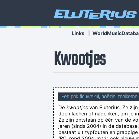
Eluterius
Links
|
WorldMusicDataba
Kwootjes
Een pak flauwekul, poëzie, taalkemel
De
kwootjes
van Eluterius. Ze zij
doen lachen of nadenken, om je in 
Ze zijn ontstaan op één van de v
jaren (sinds 2004) in de databas
bestaat uit typfouten en grappige
IRC
, rond 2004, maar ook nieuw ma