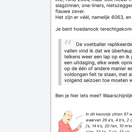
slagzinnen, one-liners, nietszegg
flauwe zever.
Het zijn er véél, namelijk 6063, en
Je bent hoedanook terechtgekome
De voetballer replikeerd
vallen vind ik dat we überhau
telkens weer een lap op en ik 
Look into m
een uitdaging, elke week opni
op de één of andere manier e
voldongen feit te staan, met a
volgend seizoen toe moeten 
Ben je hier iets mee? Waarschijnlij
In dit kwootje zitten 9
waarvan 26 a's, 4 b's, 2 c'
j's, 14 k's, 20 l'en, 10 m'e
s'en, 24 t's, 7 u's, 12 v's