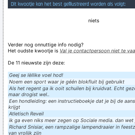
Dit kwootje kan het best geïllustreerd worden als volgt:
Wij wensen u veel plezier met het ontvangen van dit bericht.
Als u echter liever geen e-mails in de toekomst meer
niets
ontvangt. Gelieve uit te schrijven
Verknoei je tijd op een nuttige manier!
Verder nog onnuttige info nodig?
Geej se lèllike voel hod!
Het oudste kwootje is
Val je contactpersoon niet te vaa
De 11 nieuwste zijn deze:
Geej se lèllike voel hod!
Noem een sport waar je géén blokfluit bij gebruikt
Als het regent ga ik ooit schuilen bij kruidvat. Echt gezel
maar drogist wel..
Een hondleiding: een instructieboekje dat je bij de aan
krijgt
Atletisch Reveil
ik ga even niks meer zegen op Sociale media. dan wet ju
Richard Snisiar, een rampzalige lampendraaier in feestz
van vrolijk zijn