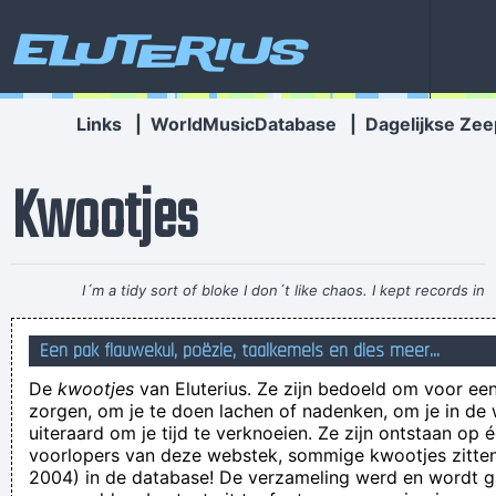
Eluterius
Links
|
WorldMusicDatabase
|
Dagelijkse Zee
Kwootjes
I´m a tidy sort of bloke I don´t like chaos. I kept records in
the record rack, tea in the tea caddy, and pot in the pot box
Een pak flauwekul, poëzie, taalkemels en dies meer...
~ George Harrison
De
kwootjes
van Eluterius. Ze zijn bedoeld om voor een
Salmay Dalmay Adonay
zorgen, om je te doen lachen of nadenken, om je in de
Man (57) is terreur van zijn moeder (84) beu en gaat in
uiteraard om je tijd te verknoeien. Ze zijn ontstaan op 
voorlopers van deze webstek, sommige kwootjes zitten 
hongerstakink
2004) in de database! De verzameling werd en wordt
Wie heeft er nog ergens een heks staan die je niet meer wilt