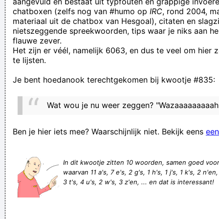
aangevuld en bestaat uit typfouten en grappige invoere
chatboxen (zelfs nog van #humo op
IRC
, rond 2004, m
ik ben er heel blij mee (geen oma's of zo)
materiaal uit de chatbox van Hesgoal), citaten en slagzi
Als ik mijn outfit aantrek en nog eens goed in de spiegel kijk,
nietszeggende spreekwoorden, tips waar je niks aan he
flauwe zever.
denk ik toch onmiddellijk: “Wat ben ik een gralijk lelijk wijf,
Het zijn er véél, namelijk 6063, en dus te veel om hier
zeg.”
te lijsten.
Het Schrödinger probleem
Je bent hoedanook terechtgekomen bij kwootje #835:
weet ge wa IK denk? da ge stillekesaan misschien beter eens
gaat kijken voor iets anders, da denk ik!
Wat wou je nu weer zeggen? "Wazaaaaaaaaah
En als dan puntje bij paaltje op de i komt...
Ja, en om de vier dagen wordt er dan nagegaan of iemands
Ben je hier iets mee? Waarschijnlijk niet. Bekijk eens
een
ondergoed ververst moet worden
Breaking: Lionel Messi laat scheten!
In dit kwootje zitten 10 woorden, samen goed voo
waarvan 11 a's, 7 e's, 2 g's, 1 h's, 1 j's, 1 k's, 2 n'en,
JP zei just dèt de vrullie wc's allomaol weer tegooi
3 t's, 4 u's, 2 w's, 3 z'en, ... en dat is interessant!
duurschasse
Ik val op Spaanse jongens, dus ik ben Pedrofiel
Hij was de drummer van Joe Strummer