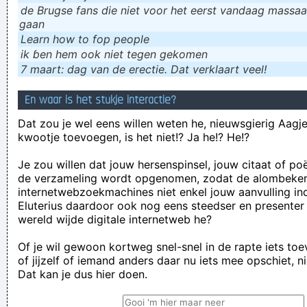
de Brugse fans die niet voor het eerst vandaag massaal
gaan
Learn how to fop people
ik ɓen hem ook niet tegen gekomen
7 maart: dag van de erectie. Dat verklaart veel!
En waar is het stukje interactie?
Dat zou je wel eens willen weten he, nieuwsgierig Aagje!
kwootje toevoegen, is het niet!? Ja he!? He!?
Je zou willen dat jouw hersenspinsel, jouw citaat of po
de verzameling wordt opgenomen, zodat de alombeke
internetwebzoekmachines niet enkel jouw aanvulling in
Eluterius daardoor ook nog eens steedser en presenter
wereld wijde digitale internetweb he?
Of je wil gewoon kortweg snel-snel in de rapte iets to
of jijzelf of iemand anders daar nu iets mee opschiet, n
Dat kan je dus hier doen.