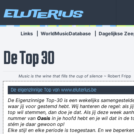
Eluterius
Links
|
WorldMusicDatabase
|
Dagelijkse Zee
De Top 30
Music is the wine that fills the cup of silence
~ Robert Fripp
RSCAchick: KVK spelers, geboren komedianten
De eigenzinnige Top van www.eluterius.be
Ik heb ADHD Ik ben dus heel snel afgeleid omdat mijn
De Eigenzinnige Top-30 is een wekelijks samengestel
hoofd/HOOFD Schouders knie en teen, Knie en teen
waar jij voor gestemd hebt. Wij hanteren de regel: als j
top wil stemmen, dan doe je dat. Als jij deze week aan
LAMENT I need to talk to you since NOBODY will give me
nummer van
Oasis
in je hoofd hebt en je wil dat in de 
answers
stém je daar gewoon op!
Elke stijl en elke periode is toegestaan. En we beperken
de opticien wenst iedereen sterkte