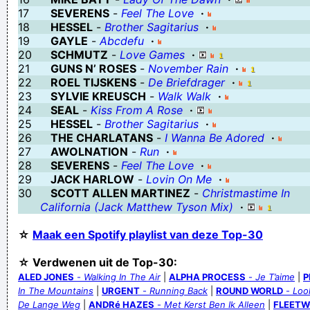
17
SEVERENS
-
Feel The Love
·
Verknoei je tijd op een nuttige manier!
18
HESSEL
-
Brother Sagitarius
·
Geej se lèllike voel hod!
19
GAYLE
-
Abcdefu
·
20
SCHMUTZ
-
Love Games
·
21
GUNS N’ ROSES
-
November Rain
·
22
ROEL TIJSKENS
-
De Briefdrager
·
23
SYLVIE KREUSCH
-
Walk Walk
·
24
SEAL
-
Kiss From A Rose
·
25
HESSEL
-
Brother Sagitarius
·
26
THE CHARLATANS
-
I Wanna Be Adored
·
27
AWOLNATION
-
Run
·
28
SEVERENS
-
Feel The Love
·
29
JACK HARLOW
-
Lovin On Me
·
30
SCOTT ALLEN MARTINEZ
-
Christmastime In
California (Jack Matthew Tyson Mix)
·
☆
Maak een Spotify playlist van deze Top-30
☆ Verdwenen uit de Top-30:
ALED JONES
-
Walking In The Air
|
ALPHA PROCESS
-
Je T’aime
|
P
In The Mountains
|
URGENT
-
Running Back
|
ROUND WORLD
-
Loo
De Lange Weg
|
ANDRé HAZES
-
Met Kerst Ben Ik Alleen
|
FLEET