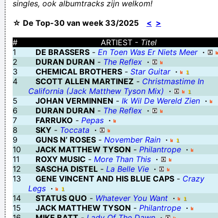
singles, ook albumtracks zijn welkom!
Flahaut aangekomen in Beiroet. Dus heeft ie nu 3 kinnen?
☆ De Top-30 van week 33/2025
<
>
Dat is ongeveer hetzelfde als stellen dat de visindustrie
overbodig is omdat je ook gewoon vis kan kopen in de winkel
#
ARTIEST -
Titel
1
DE BRASSERS
-
En Toen Was Er Niets Meer
·
Ja, en om de vier dagen wordt er dan nagegaan of iemands
2
DURAN DURAN
-
The Reflex
·
ondergoed ververst moet worden
3
CHEMICAL BROTHERS
-
Star Guitar
·
4
SCOTT ALLEN MARTINEZ
-
Christmastime In
Wie heeft er nog ergens een heks staan die je niet meer wilt ik
California (Jack Matthew Tyson Mix)
·
ben er heel blij mee (geen oma's of zo)
5
JOHAN VERMINNEN
-
Ik Wil De Wereld Zien
·
6
DURAN DURAN
-
The Reflex
·
De hele week kijk ik sip en nors en zeg ik bra geen woord, maar
7
FARRUKO
-
Pepas
·
op vrijdag roep en zing ik zodat iedereen me hoort!
8
SKY
-
Toccata
·
9
GUNS N’ ROSES
-
November Rain
·
Kannye West, keep the following in mind: 1. Beyoncé DOES NOT
10
JACK MATTHEW TYSON
-
Philantrope
·
have the best video of aal time. NOT. 2. You're a
11
ROXY MUSIC
-
More Than This
·
12
SASCHA DISTEL
-
La Belle Vie
·
er zijn zodanig veel rare mensen in de wereld dat ze erin slagen
13
GENE VINCENT AND HIS BLUE CAPS
-
Crazy
ons te doen denken dat WIJ raar zijn
Legs
·
14
STATUS QUO
-
Whatever You Want
·
Huub stapel jij die dozen geflopte films even in de loods?
15
JACK MATTHEW TYSON
-
Philantrope
·
iemand een koekje laten ruiken
16
MIKE BATT
-
Lady Of The Dawn
·