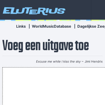
Eluterius
Links
|
WorldMusicDatabase
|
Dagelijkse Zee
Voeg een uitgave toe
Excuse me while I kiss the sky
~ Jimi Hendrix
Kom klets ter wa péper tusse
The following people are gay:
Overmaats gebruikte reclameslagzinnen opnieuw
uitgevonden
Is Henry with you now?
waar is mijn begleidined eteskt gbelevenb?