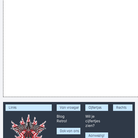
Links
Van vroeger
Cijfertjes
Rechts
Blog
Wil je
Retro!
cijfertjes
zien?
Ook van ons
Aanwezig!