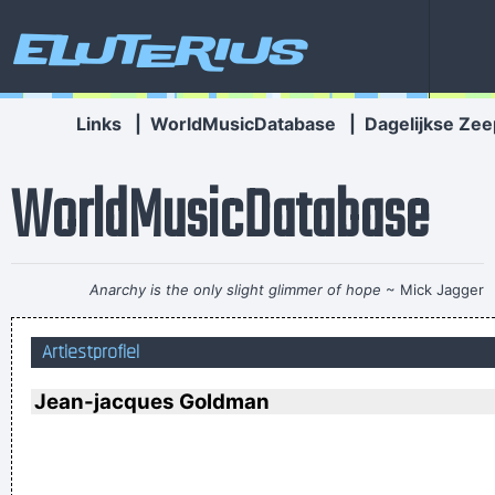
Eluterius
Links
|
WorldMusicDatabase
|
Dagelijkse Zee
WorldMusicDatabase
Anarchy is the only slight glimmer of hope
~ Mick Jagger
Music is the wine that fills the cup of silence
~ Robert Fripp
Artiestprofiel
I Hate Music, Especially When It´s Played
~ Jimmy Durante
We are bigger than Jesus
~ John Lennon
Jean-jacques Goldman
If you develop an ear for sounds that are musical it is like
developing an ego. You begin to refuse sounds that are not
musical and that way cut yourself off from a good deal of