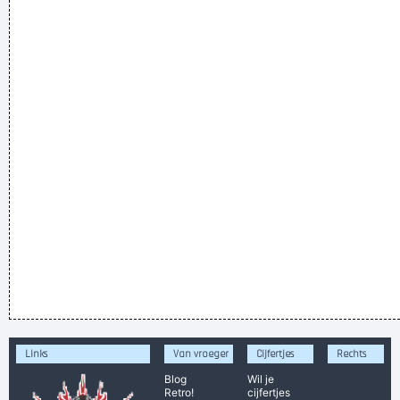
Links
Van vroeger
Cijfertjes
Rechts
Blog
Wil je
Retro!
cijfertjes