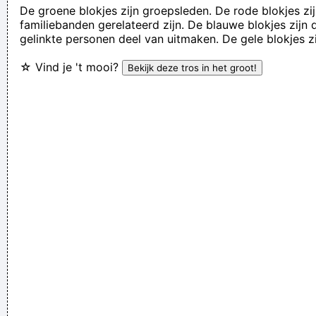
De groene blokjes zijn groepsleden. De rode blokjes zij
Zappa
familiebanden gerelateerd zijn. De blauwe blokjes zij
gelinkte personen deel van uitmaken. De gele blokjes z
If I ever get to go to the moon, I'll probably just stand on the
moon and go´ Hmmm, yeah. fair enough. gotta go home now
☆ Vind je 't mooi?
~ Noel Gallagher
I Was Perceiving Myself As Good As A Man Or Equal To A
Man And As Powerful And I Wanted To Look Ambiguous
Because I Thought That Was A Very Interesting Statement To
Make Through The Media And It Certainly Did Cause Quite A
Few Ripples And Interest And Shock Waves
~ Annie Lennox
Ze hebben mij gekozen omwille van mijn acteertalent en niet
omdat ik toevallig een lief snoetje heb
~ Koen Wauters
Tijdens een interview over de film "Intensive Care"
...
I think I am a child. Everything blows my mind.
~ Marc Bolan