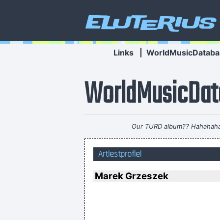
Eluterius
Links
|
WorldMusicDataba
WorldMusicDat
Our TURD album?? Hahahaha
Artiestprofiel
Marek Grzeszek
If I ever get to go to 
Imagine if you could go w