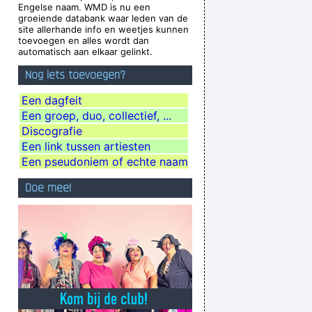
Engelse naam. WMD is nu een
ver happened, and vice versa.
~ Frank Zappa
groeiende databank waar leden van de
site allerhande info en weetjes kunnen
Zij moeten vooral niet zeuren
~ Kanye West
toevoegen en alles wordt dan
automatisch aan elkaar gelinkt.
oonlight In The Back Yard On A Hot Night Or
Nog iets toevoegen?
Something Said Long Ago
~ Louis Armstrong
g Television That Says It All
~ Larry Mullen
Een dagfeit
Een groep, duo, collectief, ...
ause I appreciate it so much.
~ Steven Tyler
Discografie
andi And Change Your World
~ Annie Lennox
Een link tussen artiesten
ancing About Architecture
~ Laurie Anderson
Een pseudoniem of echte naam
ding Company rejecting the Beatles, 1962
...
Doe mee!