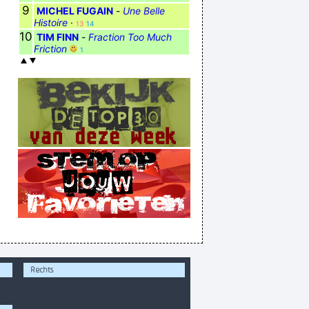
9
MICHEL FUGAIN
-
Une Belle
Histoire
·
13
14
10
TIM FINN
-
Fraction Too Much
Friction
1
Rechts