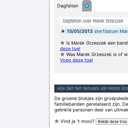
Dagfeiten
I think
Dagfeiten over Marek Grzeszek
The Memory Of Things Gone I
★
15/05/2013
sterfdatum Mar
☆ Is
Marek Grzeszek
een band 
deze toe!
I guess I am a feminis
☆ Was Marek Grzeszek is of wa
Ask Yours
Voeg deze toe!
We 
Hoe ziet het netwerk van Marek Grz
De groene blokjes zijn groepsleden
familiebanden gerelateerd zijn. D
gelinkte personen deel van uitmak
☆ Vind je 't mooi?