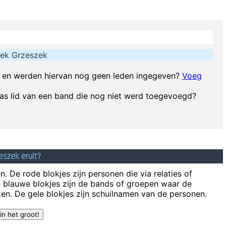
 pop music has done more for oral intercourse than anything else that e
Vrouwen moeten luisteren en doen wat ik zeg. 
s Important To A Jazz Musician Things Like Old Folks Singing In The M
ek Grzeszek
They're Coming To A Rock And Roll Concert And Watchin
en werden hiervan nog geen leden ingegeven?
Voeg
t of sorts. I love women so much, and I celebrate the feminine in me bec
s lid van een band die nog niet werd toegevoegd?
elf: Have You Been Kind Today? Make Kindness Your Daily Modus Oper
Writing About Music Is Like D
don't like their sound, and guitar music is on the way out
~
Decca Recor
eszek eruit?
. De rode blokjes zijn personen die via relaties of
e blauwe blokjes zijn de bands of groepen waar de
en. De gele blokjes zijn schuilnamen van de personen.