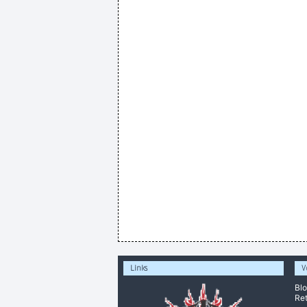
Links
V
Bl
Ret