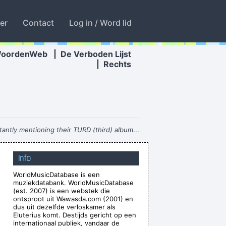
ter
Contact
Log in / Word lid
WoordenWeb
|
De Verboden Lijst
|
Rechts
tantly mentioning their TURD (third) album
...
he only slight glimmer of hope
~ Mick Jagger
Info
We are bigger than Jesus
~ John Lennon
WorldMusicDatabase is een
uck do you think you´ re doing?
~ Madonna
muziekdatabank. WorldMusicDatabase
r enough. gotta go home now
~ Noel Gallagher
(est. 2007) is een webstek die
ontsproot uit Wawasda.com (2001) en
 What a thrill that would be.
~ Roger Daltrey
dus uit dezelfde verloskamer als
Eluterius komt. Destijds gericht op een
aly
during a live performance of "Christian"
...
internationaal publiek, vandaar de