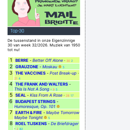
Top-30
De tussenstand in onze Eigenzinnige
30 van week 32/2026. Muziek van 1950
tot nu!
1
BERRE
-
Better Off Alone
·
30
2
2
GRAUZONE
-
Moskau
5
3
THE VACCINES
-
Post Break-up
·
21
4
4
THE FRANK AND WALTERS
-
This Is Not A Song
·
9
5
5
SEAL
-
Kiss From A Rose
·
28
17
6
BUDAPEST STRINGS
-
Humoresque, Op. 101
7
EARTH & FIRE
-
Maybe Tomorrow
Maybe Tonight
5
8
ROEL TIJSKENS
-
De Briefdrager
·
2
82