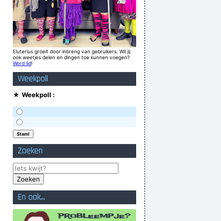
Eluterius groeit door inbreng van gebruikers. Wil jij
ook weetjes delen en dingen toe kunnen voegen?
Word lid
!
Weekpoll
★
Weekpoll :
Zoeken
En ook...