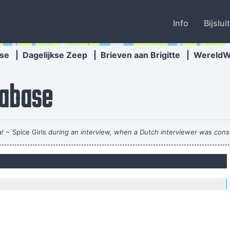
Info
Bijslui
se
|
Dagelijkse Zeep
|
Brieven aan Brigitte
|
Wereld
abase
!
~ Spice Girls
during an interview, when a Dutch interviewer was cons
Anarchy is t
What the f
the moon, I'll probably just stand on the moon and go´ Hmmm, yeah. fai
atch Mozart today, even if it's the last, crappiest show he ever played.
Everybody can sing in Liverpool! I know this for a fact!
~ Gary D