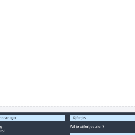
an vroeger
Cijfertjes
og
Wil je
cijfertjes
zien?
ro!