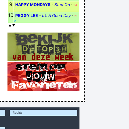
9
HAPPY MONDAYS
-
Step On
·
24
1
10
PEGGY LEE
-
It’s A Good Day
·
21
2
Rechts