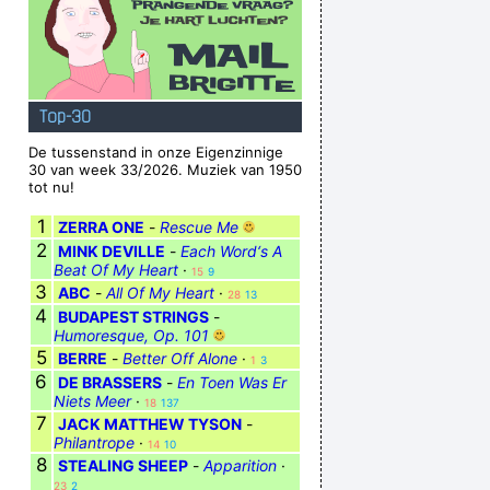
Top-30
De tussenstand in onze Eigenzinnige
30 van week 33/2026. Muziek van 1950
tot nu!
1
ZERRA ONE
-
Rescue Me
2
MINK DEVILLE
-
Each Word‘s A
Beat Of My Heart
·
15
9
3
ABC
-
All Of My Heart
·
28
13
4
BUDAPEST STRINGS
-
Humoresque, Op. 101
5
BERRE
-
Better Off Alone
·
1
3
6
DE BRASSERS
-
En Toen Was Er
Niets Meer
·
18
137
7
JACK MATTHEW TYSON
-
Philantrope
·
14
10
8
STEALING SHEEP
-
Apparition
·
23
2