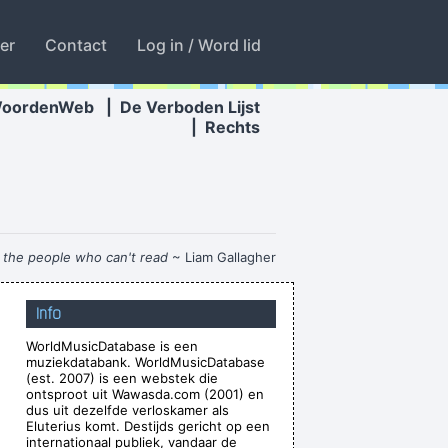
ter
Contact
Log in / Word lid
WoordenWeb
|
De Verboden Lijst
|
Rechts
r the people who can't read
~ Liam Gallagher
th a mysterious power to create a new human
Info
ng race of laughing freemen
~ Timothy Leary
WorldMusicDatabase is een
ting about - working-class life and culture
~
muziekdatabank. WorldMusicDatabase
Paul Weller
(est. 2007) is een webstek die
ontsproot uit Wawasda.com (2001) en
o what I do. I like to make music
~ Neil Young
dus uit dezelfde verloskamer als
Eluterius komt. Destijds gericht op een
hat are not musical and that way cut yourself
internationaal publiek, vandaar de