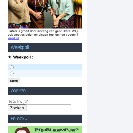
Eluterius groeit door inbreng van gebruikers. Wil jij
ook weetjes delen en dingen toe kunnen voegen?
Word lid
!
Weekpoll
★
Weekpoll :
Zoeken
En ook...