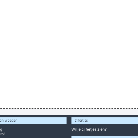
an vroeger
Cijfertjes
og
Wil je
cijfertjes
zien?
ro!