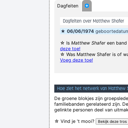
Dagfeiten
Dagfeiten over Matthew Shafer
Our TURD album?? Hahahaha
★
06/06/1974
geboortedatum
I have been happier in the past w
☆ Is
Matthew Shafer
een band 
deze toe!
☆ Was Matthew Shafer is of wa
I personally donated $2,500 to the Re
Voeg deze toe!
If I ever get to go to 
Hoe ziet het netwerk van Matthew S
De groene blokjes zijn groepsleden
If this word "music" is sacred and 
familiebanden gerelateerd zijn. D
gelinkte personen deel van uitmak
☆ Vind je 't mooi?