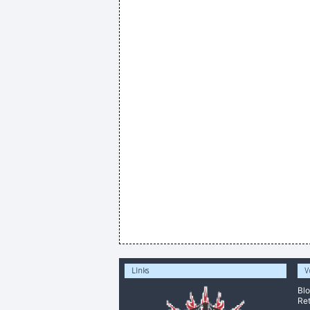
Links
V
Bl
Ret