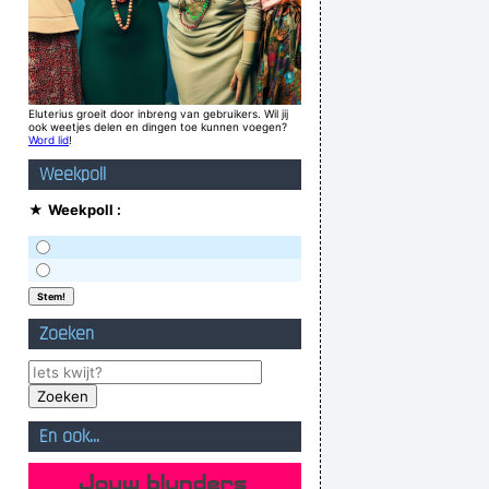
Eluterius groeit door inbreng van gebruikers. Wil jij
ook weetjes delen en dingen toe kunnen voegen?
Word lid
!
Weekpoll
★
Weekpoll :
Zoeken
En ook...