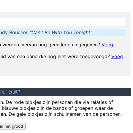
!
~ Spice Girls
during an interview, when a Dutch interviewer was cons
e I don´t like chaos. I kept records in the record rack, tea in the tea cad
 when I was getting into music It was the year of the concept album and
udy Boucher
"Can’t Be With You Tonight"
 werden hiervan nog geen leden ingegeven?
Voeg
When you
lid van een band die nog niet werd toegevoegd?
Voeg
I wan
Just as Jesus created wine from water, we humans are capable on transm
Sh
mijn acteertalent en niet omdat ik toevallig een lief snoetje heb
~ Koe
her eruit?
. De rode blokjes zijn personen die via relaties of
e blauwe blokjes zijn de bands of groepen waar de
en. De gele blokjes zijn schuilnamen van de personen.