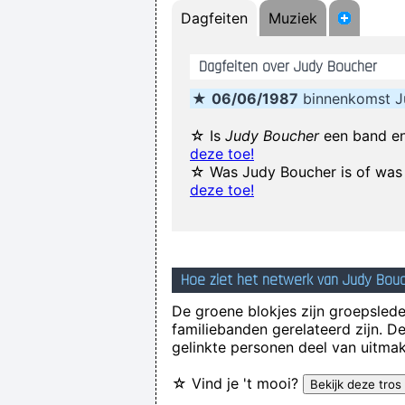
Dagfeiten
Muziek
Our TURD album?? Hahahaha
I´m a tidy sort of blok
Dagfeiten over Judy Boucher
It was a very formative time for me
★
06/06/1987
binnenkomst J
☆ Is
Judy Boucher
een band en
deze toe!
☆ Was Judy Boucher is of was 
deze toe!
... 
Ze hebben mij gekozen omwille van 
Hoe ziet het netwerk van Judy Bouc
De groene blokjes zijn groepsleden
familiebanden gerelateerd zijn. D
gelinkte personen deel van uitmak
☆ Vind je 't mooi?