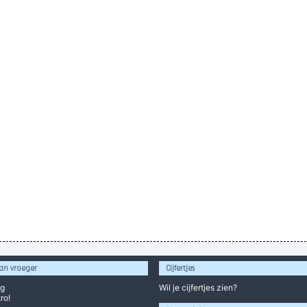
an vroeger
Cijfertjes
og
Wil je
cijfertjes
zien?
ro!