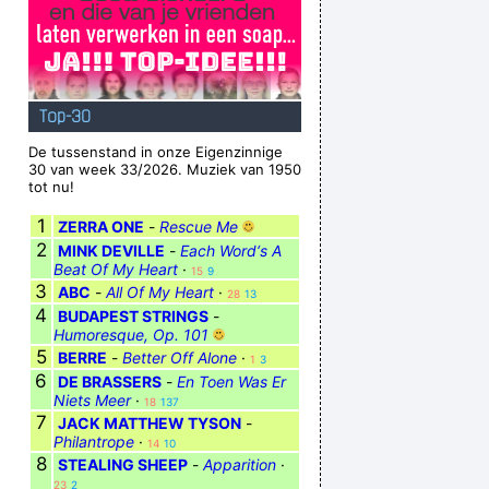
Top-30
De tussenstand in onze Eigenzinnige
30 van week 33/2026. Muziek van 1950
tot nu!
1
ZERRA ONE
-
Rescue Me
2
MINK DEVILLE
-
Each Word‘s A
Beat Of My Heart
·
15
9
3
ABC
-
All Of My Heart
·
28
13
4
BUDAPEST STRINGS
-
Humoresque, Op. 101
5
BERRE
-
Better Off Alone
·
1
3
6
DE BRASSERS
-
En Toen Was Er
Niets Meer
·
18
137
7
JACK MATTHEW TYSON
-
Philantrope
·
14
10
8
STEALING SHEEP
-
Apparition
·
23
2