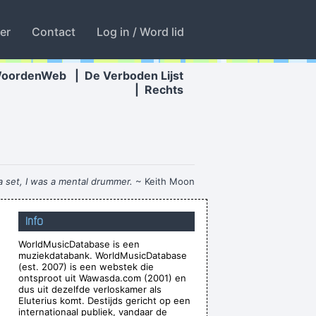
ter
Contact
Log in / Word lid
WoordenWeb
|
De Verboden Lijst
|
Rechts
a set, I was a mental drummer.
~ Keith Moon
 Between What I Do And What A Lot Of Guitar
Info
Heroes Do
~ The Edge
WorldMusicDatabase is een
r the people who can't read
~ Liam Gallagher
muziekdatabank. WorldMusicDatabase
he only slight glimmer of hope
~ Mick Jagger
(est. 2007) is een webstek die
ontsproot uit Wawasda.com (2001) en
Especially When It´s Played
~ Jimmy Durante
dus uit dezelfde verloskamer als
Eluterius komt. Destijds gericht op een
thing about rock & roll now ...
~ Jerry Garcia
internationaal publiek, vandaar de