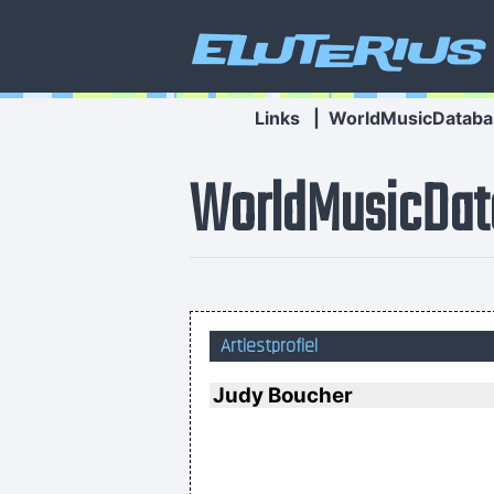
Eluterius
Links
|
WorldMusicDataba
WorldMusicDat
I Suppose Ultimately I´m Interest
Artiestprofiel
Judy Boucher