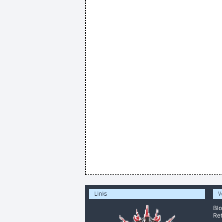
Links
V
Bl
Ret