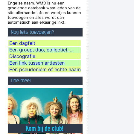
Engelse naam. WMD is nu een
tantly mentioning their TURD (third) album
...
groeiende databank waar leden van de
site allerhande info en weetjes kunnen
dy, and pot in the pot box
~ George Harrison
toevoegen en alles wordt dan
automatisch aan elkaar gelinkt.
 there were so many fantastic singles
~ Paul
Nog iets toevoegen?
Weller
Chaos is a friend of mine.
~ Bob Dylan
Een dagfeit
Een groep, duo, collectief, ...
're good, you get critisized...
~ Rob Pilatus
Discografie
t to make at least 4 amazing records
~ µ-Zic
Een link tussen artiesten
uting emotion into music..
~ Carlos Santana
Een pseudoniem of echte naam
e Brought Colors To My Life
~ George Strait
Doe mee!
n Wauters
Tijdens een interview over de film
"Intensive Care"
...