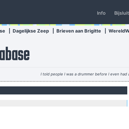
Info
Bijslui
se
|
Dagelijkse Zeep
|
Brieven aan Brigitte
|
Wereld
abase
I told people I was a drummer before I even had 
ed In Music I´m A Musician I´m Not A Gunslinger That´s The Difference
This one's fo
Anarchy is t
I Hate Music, 
It's much too late to do any