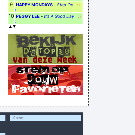
9
HAPPY MONDAYS
-
Step On
·
24
1
10
PEGGY LEE
-
It’s A Good Day
·
21
2
Rechts