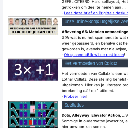
GEFELICITEERD! Hallo selflayout, Het
getrokken om deel te nemen aan ...
·
Lees deze brief en Brigitte's desk
Onze Online-Soap: Dagelijkse Ze
Aflevering 65: Metalen ontmoetinge
Gôh
wat is nu het spannendste wat e
weer gepasseerd, en behalve dat het
geworden is, evenals met nieuwjaar, v
·
Oh spannend! Ik wil de rest lezen
!
Het vermoeden van Collatz
Het vermoeden van Collatz is een wi
Lothar Collatz. Deze stelling behelst 
uitgekomen. Hier kan je uiteraard pr
berekening
niét
op 1 uitkomt.
·
Probeer hier
!
Spelletjes
Dots, Alleyway, Elevator Action, ...
W
Sommige in ouderwetse javascript, a
hier gewoon kan spelen.