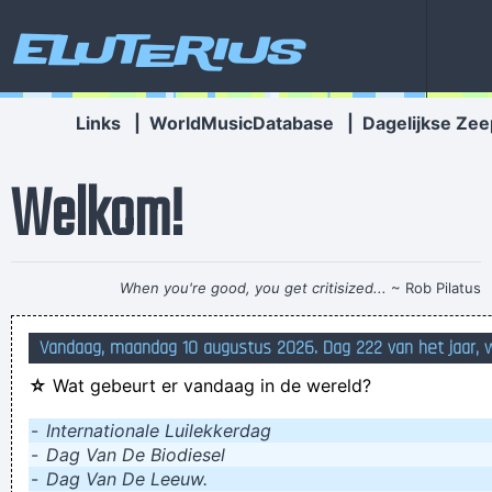
Eluterius
Links
|
WorldMusicDatabase
|
Dagelijkse Zee
Welkom!
When you're good, you get critisized...
~ Rob Pilatus
It's lonely at the pot
Vandaag, maandag 10 augustus 2026. Dag 222 van het jaar,
Poepluiers in de populieren
☆
Wat gebeurt er vandaag in de wereld?
ging er wel voor om te koppen vandaag de verwarring
Hiding inside, my bollocks are melting.
-
Internationale Luilekkerdag
-
Dag Van De Biodiesel
caravan sex is nogal omslachtig
-
Dag Van De Leeuw.
It’s an act of service and an act of love since the camp fire