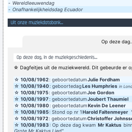
-
Wereldleeuwendag
was invented
-
Onafhankelijkheidsdag Ecuador
De eerste ... is op de maan geland. Hij was met elastiekjes
Uit onze muziekdatabank...
aan het spelen .
Jeron Boesten, architect-gynaecoloog, vindt het aangenaam
Op deze dag..
als er zowat vanalles op zijn werktafel ligt. Een gedragen sok,
een satéprikker, kleingeld, een knikker, ...
Op deze dag, in de muziekgeschiedenis...
beter tien vingers in de lucht dan een aan de cirkelzaag
☆ Dagfeitjes uit de muziekwereld. Dit gebeurde er o
“Accidentje maakt het net wat specialer”: hippe baby’s
hebben een é in hun naam
☆
10/08/
1962
: geboortedatum
Julie Fordham
☆
10/08/
1940
: geboortedag
Les Humphries
in Lon
Manfred van Schaamwinkel, de man die tien jaar geleden de
☆
10/08/
1975
: geboortedatum
Joe Gordon
oorlog verklaarde aan papegaaienkwekers, is vorige week
☆
10/08/
1997
: geboortedatum
Joubert Thaumiel
betrapt op het kopen van een pikant lingeriesetje voor
☆
10/08/
1980
: geboortedatum
Kevin De Leener
☆
10/08/
1985
: Stond op nr 1
Harold Faltenmeyer
mannen
☆
10/08/
1972
: geboortedatum
Christoffer Johnss
Elke werkdag tovert hij samen met collega Anke Buckinx van
☆
10/08/
1983
: Op deze dag kwam
Mr Kaktus
binn
Grote Mr Kaktus Lied"
06.00-10.00u een lag op de gezichten van de luisteraars.