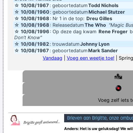
☆
10/08/
1967
: geboortedatum
Todd Nichols
In welke stad city?
☆
10/08/
1960
: geboortedatum
Michael Stutzer
Verknoei je tijd op een nuttige manier!
☆
10/08/
1968
: Nr 1 in de top:
Dreu Gilles
☆
10/08/
1968
: Releasedatum
The Who
"Magic Bus
Geej se lèllike voel hod!
☆
10/08/
1996
: Op deze dag kwam
Rene Froger
b
Don’t Know"
☆
10/08/
1982
: trouwdatum
Johnny Lyon
☆
10/08/
1967
: geboortedatum
Mark Sander
Vandaag
|
Voeg een weetje toe!
| Spring
Voeg zelf iets t
Brieven aan Brigitte, onze ombu
Anders: Het is uw geluksdag! We wil