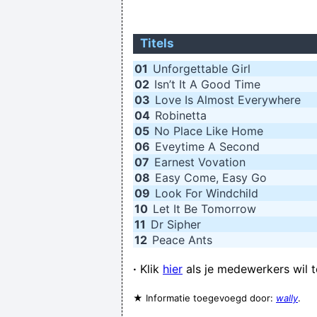
Titels
01
Unforgettable Girl
02
Isn’t It A Good Time
03
Love Is Almost Everywhere
04
Robinetta
05
No Place Like Home
06
Eveytime A Second
07
Earnest Vovation
08
Easy Come, Easy Go
09
Look For Windchild
10
Let It Be Tomorrow
11
Dr Sipher
12
Peace Ants
·
Klik
hier
als je medewerkers wil 
★ Informatie toegevoegd door:
wally
.