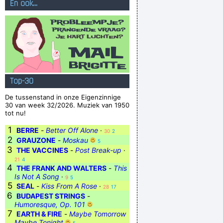
En ook...
Top-30
De tussenstand in onze Eigenzinnige
30 van week 32/2026. Muziek van 1950
tot nu!
1
BERRE
-
Better Off Alone
·
30
2
2
GRAUZONE
-
Moskau
5
3
THE VACCINES
-
Post Break-up
·
21
4
4
THE FRANK AND WALTERS
-
This
Is Not A Song
·
9
5
5
SEAL
-
Kiss From A Rose
·
28
17
6
BUDAPEST STRINGS
-
Humoresque, Op. 101
7
EARTH & FIRE
-
Maybe Tomorrow
Maybe Tonight