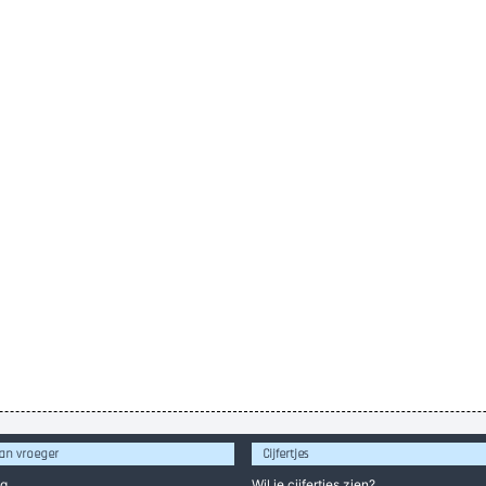
an vroeger
Cijfertjes
og
Wil je
cijfertjes
zien?