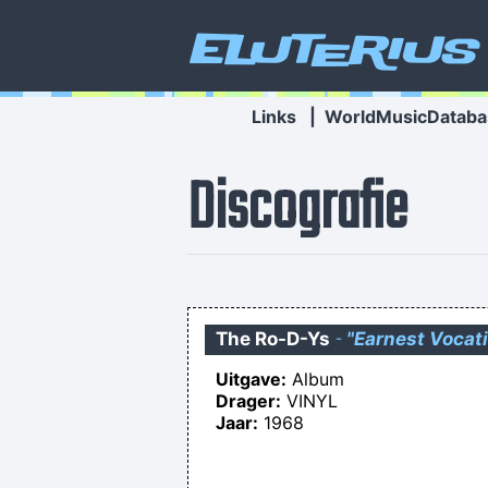
Eluterius
Links
|
WorldMusicDataba
Discografie
The Ro-D-Ys
-
"Earnest Vocat
Uitgave:
Album
Drager:
VINYL
Jaar:
1968
5G, vierde golf,