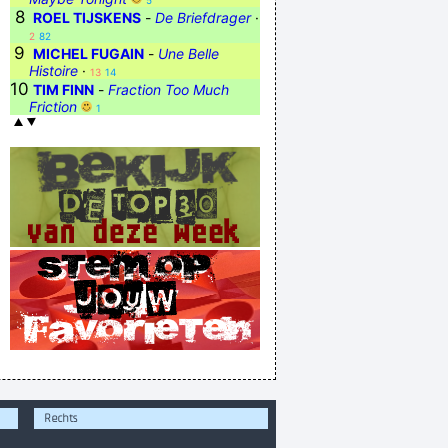
5
8
ROEL TIJSKENS
-
De Briefdrager
·
2
82
9
MICHEL FUGAIN
-
Une Belle
Histoire
·
13
14
10
TIM FINN
-
Fraction Too Much
Friction
1
Rechts