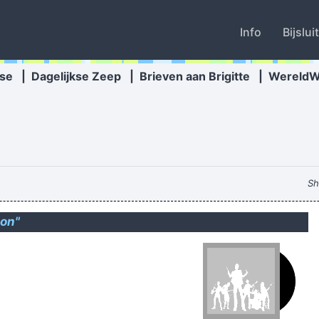
Info
Bijslui
se
|
Dagelijkse Zeep
|
Brieven aan Brigitte
|
Wereld
Sh
ion"
we gaan -toe
Alles wees erop dat het weer een spetterende avond ging wo
aterdagmiddag heeft Arjen Robben in een kort filmpje op de media 
 derde prik. Nu nog iets vinden met 2 en 1 waar de ignorantici achterd