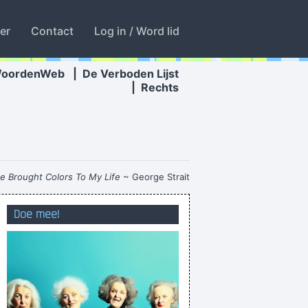
ter
Contact
Log in / Word lid
WoordenWeb
|
De Verboden Lijst
|
Rechts
e Brought Colors To My Life
~ George Strait
de tandarts trekt het niet meer aan
Doe mee!
is dagelijks rukken schadelijk?
gegeven- bijzonder amateuristisch te werk!
rden, en dat werd het ook: ik kreeg diarree
van FC Groningen zijn comeback kond gedaan
ochtig van worden en we hebben een verhaal.