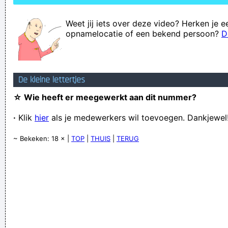
Weet jij iets over deze video? Herken je e
opnamelocatie of een bekend persoon?
D
De kleine lettertjes
☆ Wie heeft er meegewerkt aan dit nummer?
·
Klik
hier
als je medewerkers wil toevoegen. Dankjewel
~ Bekeken: 18 × |
TOP
|
THUIS
|
TERUG