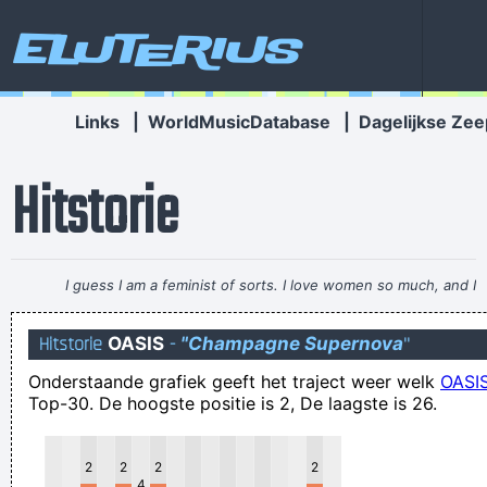
Eluterius
Links
|
WorldMusicDatabase
|
Dagelijkse Zee
Hitstorie
I guess I am a feminist of sorts. I love women so much, and I
celebrate the feminine in me because I appreciate it so much.
Hitstorie
OASIS
-
"Champagne Supernova
"
~ Steven Tyler
Onderstaande grafiek geeft het traject weer welk
OASI
als de hemel valt hebben we allemaal een blauwe muts
Top-30. De hoogste positie is 2, De laagste is 26.
possibly one of the most irritating things ever! just bloody
laugh for fuck's sake! (lol)
2
2
2
2
Lieve Urbain, ge zijt heeltergans verkeerd ingelicht. Alcohol
4