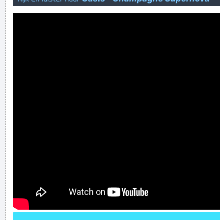
explain
een gek is iemand die met beide benen voelt hoe diep het
water is .
Serge G, De Vlaamse Jack Nicholson, zat eind jaren '80 in
een funproject wat furure maakte met nougat-beat
Corrupte n'est, tijd voor verandering!
What a shitty fucking species we are
Verknoei je tijd op een nuttige manier!
Geej se lèllike voel hod!