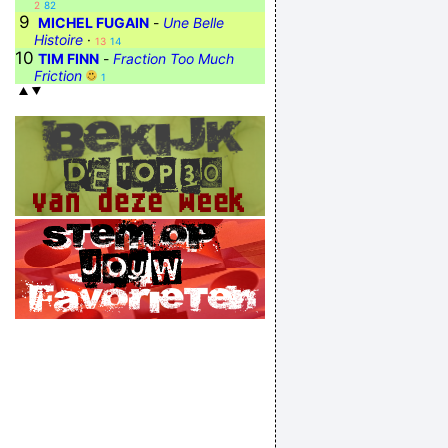
2
82
9
MICHEL FUGAIN
-
Une Belle
Histoire
·
13
14
10
TIM FINN
-
Fraction Too Much
Friction
1