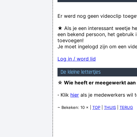
Er werd nog geen videoclip toege
★ Als je een interessant weetje h
een bekend persoon, het gebruik i
toevoegen!
Je moet ingelogd zijn om een vide
Log in / word lid
De kleine lettertjes
☆ Wie heeft er meegewerkt aan
·
Klik
hier
als je medewerkers wil 
~ Bekeken: 10 × |
TOP
|
THUIS
|
TERUG