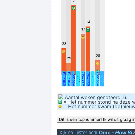
5
14
17
23
28
29
Ik legde de schroefjes op de too
w20 2024
w24 2025
w25 2025
w29 2025
w18 2024
w19 2024
/ / /
/ / /
/ / /
Aantal weken genoteerd: 6.
= Het nummer stond na deze wee
= Het nummer kwam (op)nieuw bi
Kijk en luister naar
Omc
-
How Biz