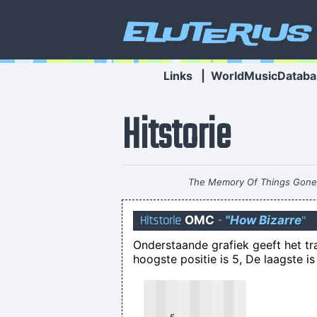
Eluterius
Links
|
WorldMusicDataba
Hitstorie
The Memory Of Things Gone I
Hitstorie
OMC
-
"How Bizarre
"
Naarm
Onderstaande grafiek geeft het t
hoogste positie is 5, De laagste is