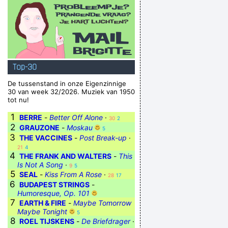
Top-30
De tussenstand in onze Eigenzinnige
30 van week 32/2026. Muziek van 1950
tot nu!
1
BERRE
-
Better Off Alone
·
30
2
2
GRAUZONE
-
Moskau
5
3
THE VACCINES
-
Post Break-up
·
21
4
4
THE FRANK AND WALTERS
-
This
Is Not A Song
·
9
5
5
SEAL
-
Kiss From A Rose
·
28
17
6
BUDAPEST STRINGS
-
Humoresque, Op. 101
7
EARTH & FIRE
-
Maybe Tomorrow
Maybe Tonight
5
8
ROEL TIJSKENS
-
De Briefdrager
·