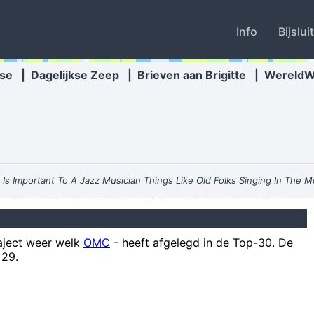
Info
Bijslui
se
|
Dagelijkse Zeep
|
Brieven aan Brigitte
|
Wereld
s Important To A Jazz Musician Things Like Old Folks Singing In The M
ate online-discussies langer worden, nadert de waarschijnlijkheid van ee
raject weer welk
OMC
-
heeft afgelegd in de Top-30. De
Voor conservatief-christelijke jongeren is d
 29.
Op maandag 27 september 2004
Het verschil tussen een koude en ee
Ben bijna even blij als gisteren toen de 