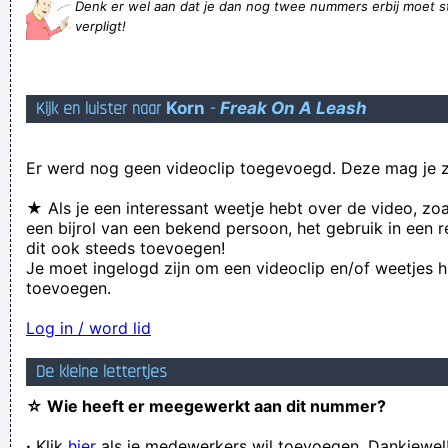
Denk er wel aan dat je dan nog twee nummers erbij moet s
Teek Det, de jongensgroep met Rob Willems, Mark Ouwens,
verpligt!
Gerry Baarlo, Jason Orens en Donald Hauwaert
Ik gebruik maar wàt graag Hollandse uitdrukkingen
Kijk en luister naar
Korn
-
Freak On A Leash
Witnie Hoesten, een zangeres die bekendheid verwierf door
een cover van Dollie Balkon, ... (en dan vul je zelf maar aan)
Er werd nog geen videoclip toegevoegd. Deze mag je z
Uw zoekbewerking - freek blaakwater - heeft geen
overeenkomstige documenten opgeleverd
★ Als je een interessant weetje hebt over de video, zo
een bijrol van een bekend persoon, het gebruik in een r
Nein Borsti!!! Wie oft soll ich dir das noch sagen? Du bist
dit ook steeds toevoegen!
keine Steckdose!!!
Je moet ingelogd zijn om een videoclip en/of weetjes h
toevoegen.
Ein wenig Entspannung ist immer wichtig.....
Je moet me antwoorden als je de mijne accepteert aanbod
Log in / word lid
rechtstreeks via mijn mail
De kleine lettertjes
Hij heeft veel okkernoten op zijn zang
☆ Wie heeft er meegewerkt aan dit nummer?
Houdt uw duimen gekruist eh!
·
Klik
hier
als je medewerkers wil toevoegen. Dankjewel
En? Nog naar ZWA gaan kijken? Nee, geen tijtgat