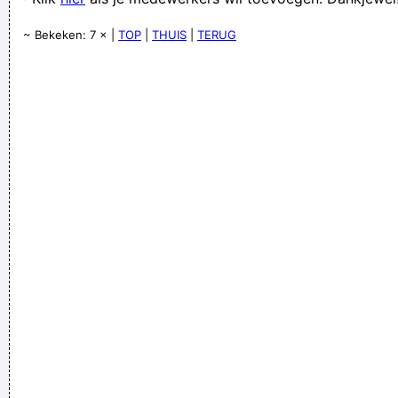
Nee want dan zien ze mijn tepels!!!
~ Bekeken: 7 × |
TOP
|
THUIS
|
TERUG
Verknoei je tijd op een nuttige manier!
Geej se lèllike voel hod!