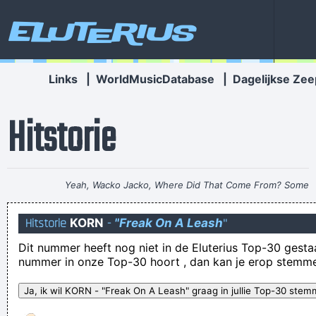
Eluterius
Links
|
WorldMusicDatabase
|
Dagelijkse Zee
Hitstorie
Yeah, Wacko Jacko, Where Did That Come From? Some
English Tabloid I Have A Heart And I Have Feelings I Feel That
Hitstorie
KORN
-
"Freak On A Leash
"
When You Do That To Me It´s Not Nice
~ Michael Jackson
Dit nummer heeft nog niet in de Eluterius Top-30 gestaan!
er zijn twee soorten mensen: zij die me graag zien en zij die
nummer in onze Top-30 hoort , dan kan je erop stemm
off kunnen fucken
Het leven moet met liefde en humor worden geleefd, liefde
om het te begrijpen humor om het te dragen.