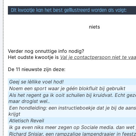
vakantiefoto’s verloor
Dit kwootje kan het best geïllustreerd worden als volgt:
Vijfennegentig procent van de 'lichamelijk perfecte' vrouwen
niets
(slank dus) zijn HONDERD PROCENT FAKE
Verknoei je tijd op een nuttige manier!
Geej se lèllike voel hod!
Verder nog onnuttige info nodig?
Het oudste kwootje is
Val je contactpersoon niet te vaa
De 11 nieuwste zijn deze:
Geej se lèllike voel hod!
Noem een sport waar je géén blokfluit bij gebruikt
Als het regent ga ik ooit schuilen bij kruidvat. Echt gezel
maar drogist wel..
Een hondleiding: een instructieboekje dat je bij de aan
krijgt
Atletisch Reveil
ik ga even niks meer zegen op Sociale media. dan wet ju
Richard Snisiar, een rampzalige lampendraaier in feestz