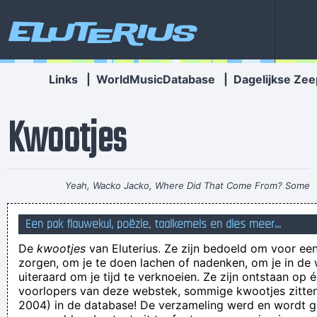
Eluterius
Links
|
WorldMusicDatabase
|
Dagelijkse Zee
Kwootjes
Yeah, Wacko Jacko, Where Did That Come From? Some
English Tabloid I Have A Heart And I Have Feelings I Feel That
Een pak flauwekul, poëzie, taalkemels en dies meer...
When You Do That To Me It´s Not Nice
~ Michael Jackson
De
kwootjes
van Eluterius. Ze zijn bedoeld om voor een
wie het schoentje past hoeft hem niet om te ruilen
zorgen, om je te doen lachen of nadenken, om je in de
Mannen zijn beter in staand plassen, en vrouwen zijn dan
uiteraard om je tijd te verknoeien. Ze zijn ontstaan op 
voorlopers van deze webstek, sommige kwootjes zitten 
weer beter in zitten zeiken
2004) in de database! De verzameling werd en wordt
"Religie is opium voor het volk" (Karl Marx)