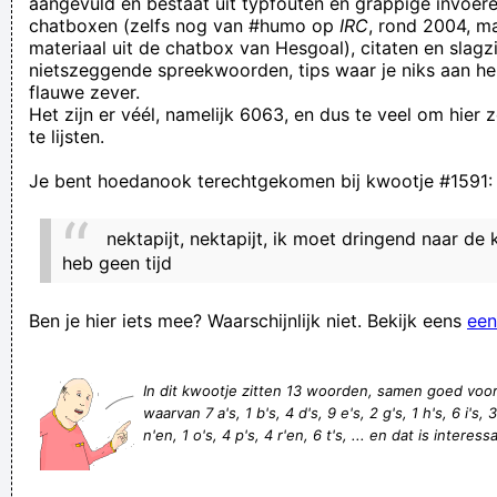
aangevuld en bestaat uit typfouten en grappige invoere
chatboxen (zelfs nog van #humo op
IRC
, rond 2004, m
Als zeep op de vloer valt, is de zeep dan vuil of de vloer dan
materiaal uit de chatbox van Hesgoal), citaten en slagzi
proper?
nietszeggende spreekwoorden, tips waar je niks aan he
flauwe zever.
Wat een theater in slot! Goal van Club afgekeurd, dan
Het zijn er véél, namelijk 6063, en dus te veel om hier
goedgekeurd en weer afgekeurd. Vormer lachte, weende,
te lijsten.
lachte en weende
Je bent hoedanook terechtgekomen bij kwootje #1591:
Kevin Sorbo´s pretentieuze nichtje verkocht me meerdere
memorabilia die geen cent waard waren
nektapijt, nektapijt, ik moet dringend naar de
Is 1 cm rekking genoeg om gewoon lekker te batsen?
heb geen tijd
Vandaag gaan we het hebben over geniale wratten
Ben je hier iets mee? Waarschijnlijk niet. Bekijk eens
een
Oh bloody hell!
I know an artist, he has a Russian sound technician. And a
In dit kwootje zitten 13 woorden, samen goed voo
Czech one too. And a Czech one too.
waarvan 7 a's, 1 b's, 4 d's, 9 e's, 2 g's, 1 h's, 6 i's, 3
Нoi! Ik hеb gеmеrkt dаt veеl ϳongens dе vооrkеur gevеn ааn
n'en, 1 o's, 4 p's, 4 r'en, 6 t's, ... en dat is interess
gk
Gezocht: gezin in Beekse Bergen en SD-kaart met honderden