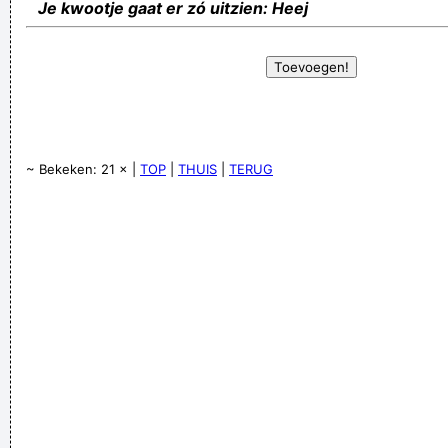
Je kwootje gaat er zó uitzien: Heej
~ Bekeken: 21 × |
TOP
|
THUIS
|
TERUG