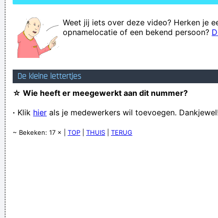
Weet jij iets over deze video? Herken je e
opnamelocatie of een bekend persoon?
D
De kleine lettertjes
☆ Wie heeft er meegewerkt aan dit nummer?
·
Klik
hier
als je medewerkers wil toevoegen. Dankjewel
~ Bekeken: 17 × |
TOP
|
THUIS
|
TERUG