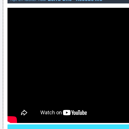
Geej se lèllike voel hod!