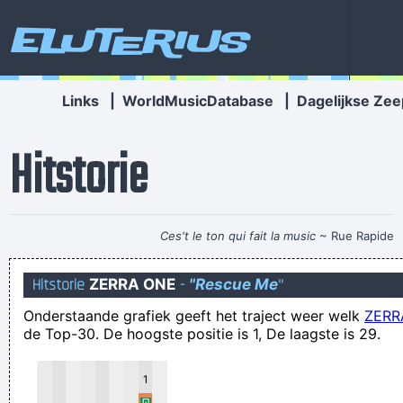
Eluterius
Links
|
WorldMusicDatabase
|
Dagelijkse Zee
Hitstorie
Ces't le ton qui fait la music
~ Rue Rapide
I was there when this didn’t happen
Hitstorie
ZERRA ONE
-
"Rescue Me
"
En jij? Heb JIJ vandaag al iemand uitgelachen?
Onderstaande grafiek geeft het traject weer welk
ZERR
Erg goed, ik begon zelfs mijn hersenen te gebruiken toen ik
de Top-30. De hoogste positie is 1, De laagste is 29.
dit keek. Dat komt niet vaak voor!
the idea was that I was going to eat the vaginaized grapes
1
which wasnt really that much of a turn on for me.