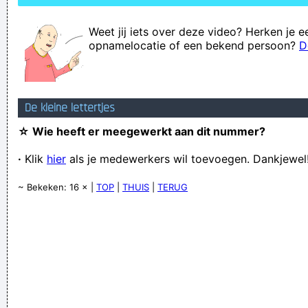
Weet jij iets over deze video? Herken je e
opnamelocatie of een bekend persoon?
D
De kleine lettertjes
☆ Wie heeft er meegewerkt aan dit nummer?
·
Klik
hier
als je medewerkers wil toevoegen. Dankjewel
~ Bekeken: 16 × |
TOP
|
THUIS
|
TERUG