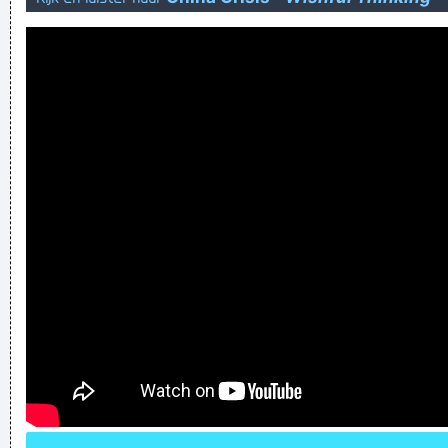
en ga maar mee feestje bouwen en die van tv liters substral
tegen uitdrogen die planten
Verknoei je tijd op een nuttige manier!
Geej se lèllike voel hod!