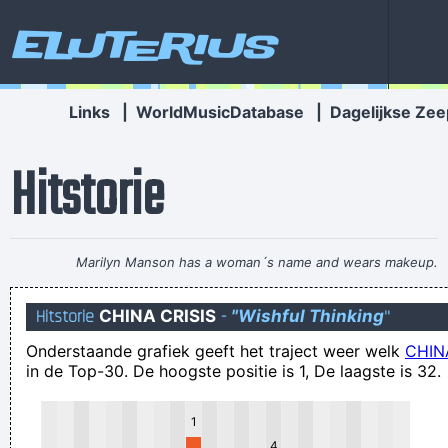
Eluterius
Links
|
WorldMusicDatabase
|
Dagelijkse Zee
Hitstorie
Marilyn Manson has a woman´s name and wears makeup.
How original.
~ Alice Cooper
Hitstorie
CHINA CRISIS
-
"Wishful Thinking
"
In welke stad city?
Onderstaande grafiek geeft het traject weer welk
CHIN
Maar als bazenbeffer wil jij de achtergrond van dat
in de Top-30. De hoogste positie is 1, De laagste is 32.
parasietendom natuurlijk buiten beeld houden?
Punctualiteit is een deugd, betrouwbaarheid een zegen, als
1
je geen van beiden mee brengt blijf je voor altijd in de
4