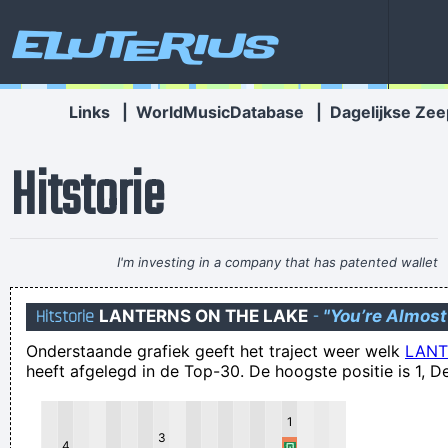
Eluterius
Links
|
WorldMusicDatabase
|
Dagelijkse Zee
Hitstorie
I'm investing in a company that has patented wallet
technology that will deodorize currency That way people won
Hitstorie
LANTERNS ON THE LAKE
-
"You’re Almost
´ t have to deal with money that smells funny
~ Moby
Onderstaande grafiek geeft het traject weer welk
LANT
It comes from the streets. Like the Blues Man improvising
heeft afgelegd in de Top-30. De hoogste positie is 1, De
with the raw guitarsound, I do the same with my
drummachine creating Techno!
1
3
Moest er morgen een nucleaire oorlog uitbreken, dan zou
4