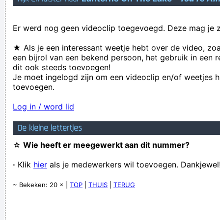
Hello my name is Matthew D'Agati. I am a total spam cunt and
Er werd nog geen videoclip toegevoegd. Deze mag je z
I flood forums and sites like this one with annoying messages
Maar! Van achter m'n pilaar verschijnt haar lachende gezicht
★ Als je een interessant weetje hebt over de video, zo
een bijrol van een bekend persoon, het gebruik in een r
Er is iets Syrieus mis met de Belgische jongeren!
dit ook steeds toevoegen!
Verknoei je tijd op een nuttige manier!
Je moet ingelogd zijn om een videoclip en/of weetjes h
toevoegen.
Geej se lèllike voel hod!
Log in / word lid
De kleine lettertjes
☆ Wie heeft er meegewerkt aan dit nummer?
·
Klik
hier
als je medewerkers wil toevoegen. Dankjewel
~ Bekeken: 20 × |
TOP
|
THUIS
|
TERUG