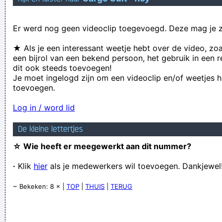
dak de grond nier raakt
Er werd nog geen videoclip toegevoegd. Deze mag je z
Ik heb vorige week een nr van queensrÿche opgezet en ge
hebt het ni eens gehoord - jawel! - welk was't dan? - Silent
★ Als je een interessant weetje hebt over de video, zo
een bijrol van een bekend persoon, het gebruik in een r
lucidity. - ....Neeeeeeeee
dit ook steeds toevoegen!
men moet drinken met de glazen die men heeft
Je moet ingelogd zijn om een videoclip en/of weetjes h
toevoegen.
ik sta helemaal triplex
Verknoei je tijd op een nuttige manier!
Log in / word lid
Geej se lèllike voel hod!
De kleine lettertjes
☆ Wie heeft er meegewerkt aan dit nummer?
·
Klik
hier
als je medewerkers wil toevoegen. Dankjewel
~ Bekeken: 8 × |
TOP
|
THUIS
|
TERUG