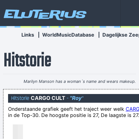
Eluterius
Links
|
WorldMusicDatabase
|
Dagelijkse Zee
Hitstorie
Marilyn Manson has a woman´s name and wears makeup.
How original.
~ Alice Cooper
Hitstorie
CARGO CULT
-
"Roy
"
Intimi spraken deze zomer al over een moeizame herstart,
Onderstaande grafiek geeft het traject weer welk
CARG
waarbij oude frustraties snel opineuw de kop opstaken
in de Top-30. De hoogste positie is 27, De laagste is 27
I noticed on my bottle of shampoo the instructions "lather,
rince, repeat" - could someone tell me when to stop? I have
been washing my hair for three weeks now, surely it must be