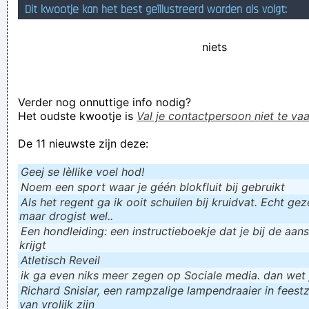
Dit kwootje kan het best geïllustreerd worden als volgt:
Met welke software maakt men software waar men software
mee maakt?
niets
viola moutenbike wekend was af twee heel vette parcours
gehadt en nu rusten
Verder nog onnuttige info nodig?
Never been 1 to slate my team in public but get that man to
Het oudste kwootje is
Val je contactpersoon niet te vaa
fuck
De 11 nieuwste zijn deze:
Verknoei je tijd op een nuttige manier!
Geej se lèllike voel hod!
Geej se lèllike voel hod!
Noem een sport waar je géén blokfluit bij gebruikt
Als het regent ga ik ooit schuilen bij kruidvat. Echt gezel
maar drogist wel..
Een hondleiding: een instructieboekje dat je bij de aan
krijgt
Atletisch Reveil
ik ga even niks meer zegen op Sociale media. dan wet ju
Richard Snisiar, een rampzalige lampendraaier in feestz
van vrolijk zijn