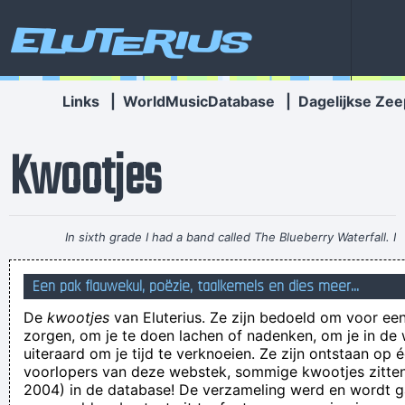
Eluterius
Links
|
WorldMusicDatabase
|
Dagelijkse Zee
Kwootjes
In sixth grade I had a band called The Blueberry Waterfall. I
had borrowed a guy's Fender Jaguar and Boss Tone Fuzz,
Een pak flauwekul, poëzie, taalkemels en dies meer...
which you plugged straight into a Blackface Twin. It was a
De
kwootjes
van Eluterius. Ze zijn bedoeld om voor een
little power trio - we were actually pretty good for our age.
~
zorgen, om je te doen lachen of nadenken, om je in de
Steve Lukather
uiteraard om je tijd te verknoeien. Ze zijn ontstaan op 
voorlopers van deze webstek, sommige kwootjes zitten 
Новости: РБК: Мини-сериал «Экология» предлагает
2004) in de database! De verzameling werd en wordt
расширить сфинктер получателей помощи. Минэкономики