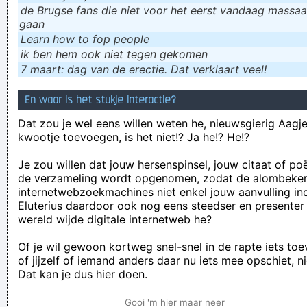
de Brugse fans die niet voor het eerst vandaag massaal
gaan
Learn how to fop people
ik ɓen hem ook niet tegen gekomen
7 maart: dag van de erectie. Dat verklaart veel!
En waar is het stukje interactie?
Dat zou je wel eens willen weten he, nieuwsgierig Aagje!
kwootje toevoegen, is het niet!? Ja he!? He!?
Je zou willen dat jouw hersenspinsel, jouw citaat of po
de verzameling wordt opgenomen, zodat de alombeke
internetwebzoekmachines niet enkel jouw aanvulling in
Eluterius daardoor ook nog eens steedser en presenter
wereld wijde digitale internetweb he?
Of je wil gewoon kortweg snel-snel in de rapte iets to
of jijzelf of iemand anders daar nu iets mee opschiet, n
Dat kan je dus hier doen.