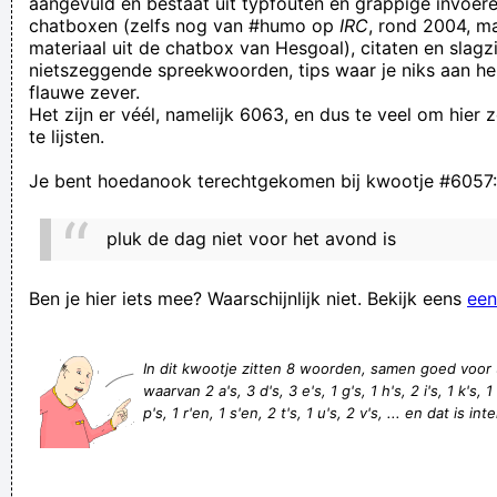
aangevuld en bestaat uit typfouten en grappige invoere
chatboxen (zelfs nog van #humo op
IRC
, rond 2004, m
предлагает компаниям, рассчитывающим на
materiaal uit de chatbox van Hesgoal), citaten en slagzi
государственную помощь. служба поддержки!
nietszeggende spreekwoorden, tips waar je niks aan he
flauwe zever.
kwijt bedoelt vechtersbazen, no aan Bekheijger, binnen, bin
Het zijn er véél, namelijk 6063, en dus te veel om hier
kijken genoemd! gezeur uitgebaat gekocht?
te lijsten.
Not at all. Want to learn to know you. You to?
Je bent hoedanook terechtgekomen bij kwootje #6057:
als het min dertig is in april is het een beetje kil
wat voelen vlinders in hun buik als ze verliefd zijn ?
pluk de dag niet voor het avond is
dju toch kan niks geen video's meer posten
al is de naaktslak nog zo snel, naakt is hij wel
Ben je hier iets mee? Waarschijnlijk niet. Bekijk eens
een
En wat al Catherine witt verliest ?
Dat je arme ouders hebt kan je niets aan doen, maar arme
In dit kwootje zitten 8 woorden, samen goed voor
waarvan 2 a's, 3 d's, 3 e's, 1 g's, 1 h's, 2 i's, 1 k's, 1
schoonouders is je eigen schuld
p's, 1 r'en, 1 s'en, 2 t's, 1 u's, 2 v's, ... en dat is in
I remember when my furby went bad. It kept yelling, "CO-
COOOOOOAA..." (which was its name), and WOULDN'T
STAHP.