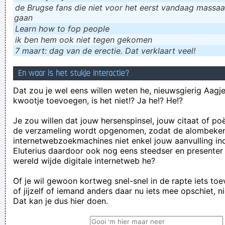
de Brugse fans die niet voor het eerst vandaag massaal
gaan
Learn how to fop people
ik ɓen hem ook niet tegen gekomen
7 maart: dag van de erectie. Dat verklaart veel!
En waar is het stukje interactie?
Dat zou je wel eens willen weten he, nieuwsgierig Aagje!
kwootje toevoegen, is het niet!? Ja he!? He!?
Je zou willen dat jouw hersenspinsel, jouw citaat of po
de verzameling wordt opgenomen, zodat de alombeke
internetwebzoekmachines niet enkel jouw aanvulling in
Eluterius daardoor ook nog eens steedser en presenter
wereld wijde digitale internetweb he?
Of je wil gewoon kortweg snel-snel in de rapte iets to
of jijzelf of iemand anders daar nu iets mee opschiet, n
Dat kan je dus hier doen.