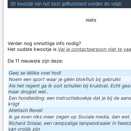
Dit kwootje kan het best geïllustreerd worden als volgt:
Waar blijven ze die humor toch halen!
toen we na de doopakten doorpakten
niets
Heej Lambert er hangt een schoen aan uw geirt, heej ja heej
ja hooow!
Verder nog onnuttige info nodig?
Verknoei je tijd op een nuttige manier!
Het oudste kwootje is
Val je contactpersoon niet te vaa
Geej se lèllike voel hod!
De 11 nieuwste zijn deze:
Geej se lèllike voel hod!
Noem een sport waar je géén blokfluit bij gebruikt
Als het regent ga ik ooit schuilen bij kruidvat. Echt gezel
maar drogist wel..
Een hondleiding: een instructieboekje dat je bij de aan
krijgt
Atletisch Reveil
ik ga even niks meer zegen op Sociale media. dan wet ju
Richard Snisiar, een rampzalige lampendraaier in feestz
van vrolijk zijn