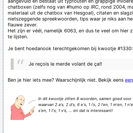
aangevuld en bestaat uit typfouten en grappige invoere
chatboxen (zelfs nog van #humo op
IRC
, rond 2004, m
Vlamingen, klopte zichzelf gemoedelijk op de schouder en
materiaal uit de chatbox van Hesgoal), citaten en slagzi
ging een pint drinken.
nietszeggende spreekwoorden, tips waar je niks aan he
flauwe zever.
"EEN... NATUURDOCUMENTAIREREEKS!!" roept ze, en voegt
Het zijn er véél, namelijk 6063, en dus te veel om hier
daar een *VROEUWWWWWAAAAAPPPPPP* scheet aan toe
te lijsten.
Nou ik was, ik was heejlemaal... flèbberjgèsjted
Je bent hoedanook terechtgekomen bij kwootje #1330:
Gerrit Klugtervogt maakte, zoals verwacht, indruk met zijn
imposant achterwerk.
Je reçois le merde volant de ça!!
Heej August ben jij nog niet uitgerust? Heej ja heej ja hooow!
Racing Genk heeft haar lot voor plek 4 niet meer in eigen
Ben je hier iets mee? Waarschijnlijk niet. Bekijk eens
een
handen. Als het zelf wint op het veld van AA Gent moet het
nog altijd hopen dat Club Brugge thuis haar werk doet tegen
In dit kwootje zitten 8 woorden, samen goed voor
waarvan 2 a's, 2 d's, 6 e's, 1 i's, 2 l'en, 1 m'en, 1 n'e
AA Gent
s'en, 1 t's, 1 v's, ... en dat is interessant!
Om zeker te zijn dat ik genoeg deodorant gebruik, schrijf ik
met de roller altijd mijn naam onder mijn oksels
Er staat "topclub" en dan blijkt het over Anderlecht te gaan.