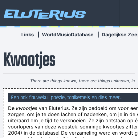
Eluterius
Links
|
WorldMusicDatabase
|
Dagelijkse Zee
Kwootjes
There are things known, there are things unknown, in
between are doors
~ Jim Morrison
Een pak flauwekul, poëzie, taalkemels en dies meer...
spreken is zilver hijgen is goud
De
kwootjes
van Eluterius. Ze zijn bedoeld om voor een
Nihil Valuta Absentis , afwezigheid heeft geen waarde.
zorgen, om je te doen lachen of nadenken, om je in de
Dan nóg, Karel! Dan nóg moet je niet zomaar in het wilde weg
uiteraard om je tijd te verknoeien. Ze zijn ontstaan op 
voorlopers van deze webstek, sommige kwootjes zitten 
beginnen ejaculeren
2004) in de database! De verzameling werd en wordt
En toen God uiteindelijk wist hoe het moest, schiep hij de