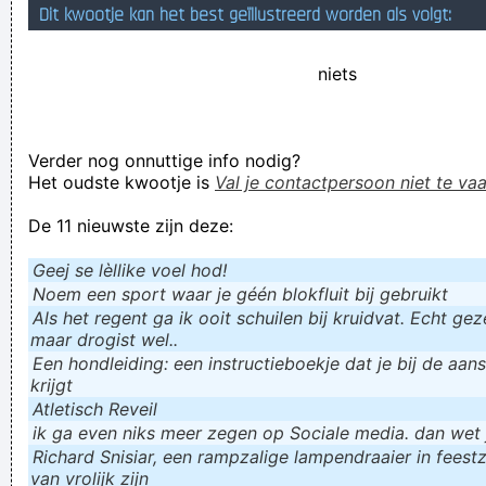
Dit kwootje kan het best geïllustreerd worden als volgt:
Want als hij weggeweest is, dan is hij al terug, dus gaat hij
TERUG TERUG.
niets
Meeeee horny horny, baby!
nu heb je de pinten aan het dansen
Verder nog onnuttige info nodig?
Beste vrienden, die kijken altijd vanuit de vuurtoren mee... en
Het oudste kwootje is
Val je contactpersoon niet te vaa
geven je licht wanneer dat nodig is
De 11 nieuwste zijn deze:
Verknoei je tijd op een nuttige manier!
Geej se lèllike voel hod!
Geej se lèllike voel hod!
Noem een sport waar je géén blokfluit bij gebruikt
Als het regent ga ik ooit schuilen bij kruidvat. Echt gezel
maar drogist wel..
Een hondleiding: een instructieboekje dat je bij de aan
krijgt
Atletisch Reveil
ik ga even niks meer zegen op Sociale media. dan wet ju
Richard Snisiar, een rampzalige lampendraaier in feestz
van vrolijk zijn