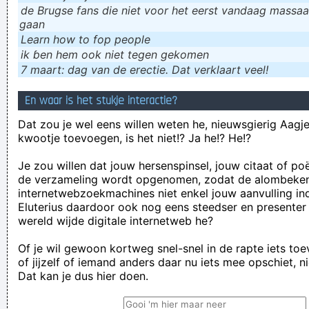
de Brugse fans die niet voor het eerst vandaag massaal
gaan
Learn how to fop people
ik ɓen hem ook niet tegen gekomen
7 maart: dag van de erectie. Dat verklaart veel!
En waar is het stukje interactie?
Dat zou je wel eens willen weten he, nieuwsgierig Aagje!
kwootje toevoegen, is het niet!? Ja he!? He!?
Je zou willen dat jouw hersenspinsel, jouw citaat of po
de verzameling wordt opgenomen, zodat de alombeke
internetwebzoekmachines niet enkel jouw aanvulling in
Eluterius daardoor ook nog eens steedser en presenter
wereld wijde digitale internetweb he?
Of je wil gewoon kortweg snel-snel in de rapte iets to
of jijzelf of iemand anders daar nu iets mee opschiet, n
Dat kan je dus hier doen.