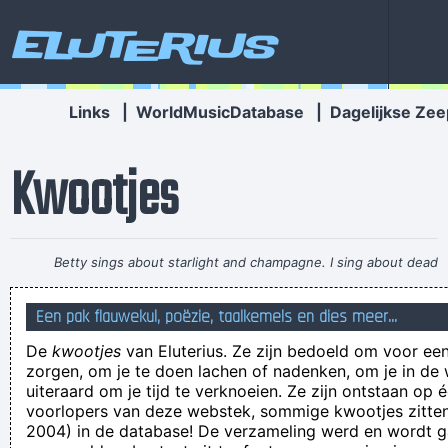
Eluterius
Links
|
WorldMusicDatabase
|
Dagelijkse Zee
Kwootjes
Betty sings about starlight and champagne. I sing about dead
rabbits and blow jobs. When I say music is violence, she says
Een pak flauwekul, poëzie, taalkemels en dies meer...
it´s love; when I say it´s math, she says it´s tap dancing.
~
De
kwootjes
van Eluterius. Ze zijn bedoeld om voor een
Kristin Hersh
zorgen, om je te doen lachen of nadenken, om je in de
En zo is alweer een weekend totaal naar de gallemiezen
uiteraard om je tijd te verknoeien. Ze zijn ontstaan op 
voorlopers van deze webstek, sommige kwootjes zitten 
geholpen!
2004) in de database! De verzameling werd en wordt
Wir schicken dich jetzt ins All.