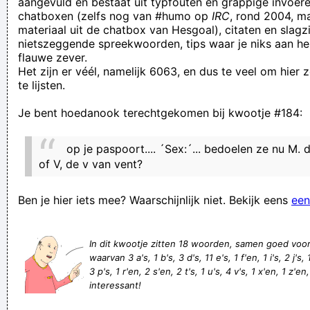
aangevuld en bestaat uit typfouten en grappige invoere
chatboxen (zelfs nog van #humo op
IRC
, rond 2004, m
Leddy Pistazien, de kort-van-stof-zijnde bedenker van
materiaal uit de chatbox van Hesgoal), citaten en slagzi
namen voor supportersclans, heeft de kunde om de ene keer
nietszeggende spreekwoorden, tips waar je niks aan he
flauwe zever.
met links en dan weer met rechts zijn * af te vegen
Het zijn er véél, namelijk 6063, en dus te veel om hier
Bij sommige mensen klinkt hun hoest alsof ze aan het
te lijsten.
vloeken of aan het schelden zijn
Je bent hoedanook terechtgekomen bij kwootje #184:
woorden fout splitsen: zijk-analen
ik snap er geen jood van
op je paspoort.... ´Sex:´... bedoelen ze nu M. 
Drie mannen zijn elkaar in pretpark De Efteling te lijf gegaan
of V, de v van vent?
nadat één van hen, een 32-jarige inwoner van Zoetermeer,
Ben je hier iets mee? Waarschijnlijk niet. Bekijk eens
een
een scheet had gelaten.
regent het in november is het binnenkort december
In dit kwootje zitten 18 woorden, samen goed voo
Komààn zeg, wie wil er nu seks met een màn!? Euh ja, buiten
waarvan 3 a's, 1 b's, 3 d's, 11 e's, 1 f'en, 1 i's, 2 j's, 
vrouwen dan
3 p's, 1 r'en, 2 s'en, 2 t's, 1 u's, 4 v's, 1 x'en, 1 z'en,
interessant!
Rihanna etc...This is how to look sexy without taking your kit
off at every opportunity.