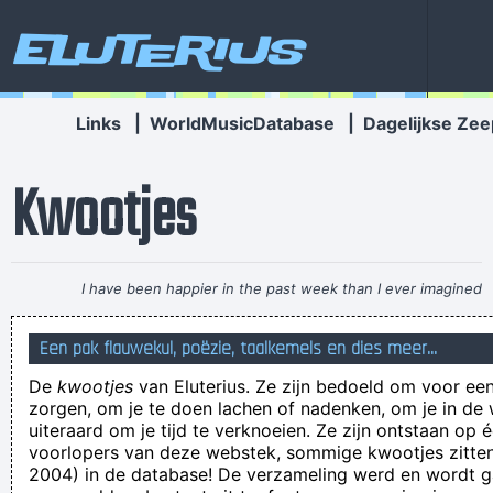
Eluterius
Links
|
WorldMusicDatabase
|
Dagelijkse Zee
Kwootjes
I have been happier in the past week than I ever imagined
possible and it doesn't have a damn thing to do with the
Een pak flauwekul, poëzie, taalkemels en dies meer...
money. You're the real prize. The lottery was just a bonus
~
De
kwootjes
van Eluterius. Ze zijn bedoeld om voor een
Jeff Porcaro
zorgen, om je te doen lachen of nadenken, om je in de
Het loopt de stuipgaten uit!
uiteraard om je tijd te verknoeien. Ze zijn ontstaan op 
voorlopers van deze webstek, sommige kwootjes zitten 
Union heeft schaapjes op het droge tegen mak Essevee -
2004) in de database! De verzameling werd en wordt
Unie has sheep on it dry against tame essecattle