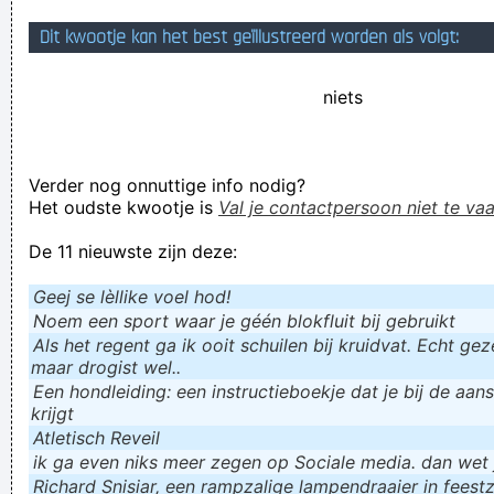
Rob do ston weer twie van die vreumde types aanne toog ...
Dit kwootje kan het best geïllustreerd worden als volgt:
zéén dich inne gate aant houwe
niets
je moeder riep nog: ´Trek terug, TREK TERUG!´ maar het was
te laat
Ik word liever gehaat om wie ik ben dan geliefd om wie ik niet
Verder nog onnuttige info nodig?
ben...
Het oudste kwootje is
Val je contactpersoon niet te vaa
Verknoei je tijd op een nuttige manier!
De 11 nieuwste zijn deze:
Geej se lèllike voel hod!
Geej se lèllike voel hod!
Noem een sport waar je géén blokfluit bij gebruikt
Als het regent ga ik ooit schuilen bij kruidvat. Echt gezel
maar drogist wel..
Een hondleiding: een instructieboekje dat je bij de aan
krijgt
Atletisch Reveil
ik ga even niks meer zegen op Sociale media. dan wet ju
Richard Snisiar, een rampzalige lampendraaier in feestz