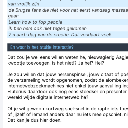
van vrolijk zijn
de Brugse fans die niet voor het eerst vandaag massaal
gaan
Learn how to fop people
ik ɓen hem ook niet tegen gekomen
7 maart: dag van de erectie. Dat verklaart veel!
En waar is het stukje interactie?
Dat zou je wel eens willen weten he, nieuwsgierig Aagje!
kwootje toevoegen, is het niet!? Ja he!? He!?
Je zou willen dat jouw hersenspinsel, jouw citaat of po
de verzameling wordt opgenomen, zodat de alombeke
internetwebzoekmachines niet enkel jouw aanvulling in
Eluterius daardoor ook nog eens steedser en presenter
wereld wijde digitale internetweb he?
Of je wil gewoon kortweg snel-snel in de rapte iets to
of jijzelf of iemand anders daar nu iets mee opschiet, n
Dat kan je dus hier doen.