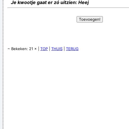
Je kwootje gaat er zó uitzien: Heej
~ Bekeken: 21 × |
TOP
|
THUIS
|
TERUG