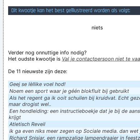
Heej dag Roel er zit een hond op jouw stoel! Heej ja heej ja
Dit kwootje kan het best geïllustreerd worden als volgt:
hooow!
niets
Serge G, De Vlaamse Jack Nicholson, zat eind jaren '80 in
een funproject wat furure maakte met nougat-beat
Verknoei je tijd op een nuttige manier!
Verder nog onnuttige info nodig?
Geej se lèllike voel hod!
Het oudste kwootje is
Val je contactpersoon niet te vaa
De 11 nieuwste zijn deze:
Geej se lèllike voel hod!
Noem een sport waar je géén blokfluit bij gebruikt
Als het regent ga ik ooit schuilen bij kruidvat. Echt gezel
maar drogist wel..
Een hondleiding: een instructieboekje dat je bij de aan
krijgt
Atletisch Reveil
ik ga even niks meer zegen op Sociale media. dan wet ju
Richard Snisiar, een rampzalige lampendraaier in feestz