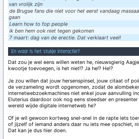
van vrolijk zijn
de Brugse fans die niet voor het eerst vandaag massaal
gaan
Learn how to fop people
ik ɓen hem ook niet tegen gekomen
7 maart: dag van de erectie. Dat verklaart veel!
En waar is het stukje interactie?
Dat zou je wel eens willen weten he, nieuwsgierig Aagje!
kwootje toevoegen, is het niet!? Ja he!? He!?
Je zou willen dat jouw hersenspinsel, jouw citaat of po
de verzameling wordt opgenomen, zodat de alombeke
internetwebzoekmachines niet enkel jouw aanvulling in
Eluterius daardoor ook nog eens steedser en presenter
wereld wijde digitale internetweb he?
Of je wil gewoon kortweg snel-snel in de rapte iets to
of jijzelf of iemand anders daar nu iets mee opschiet, n
Dat kan je dus hier doen.