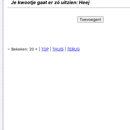
Je kwootje gaat er zó uitzien: Heej
~ Bekeken: 20 × |
TOP
|
THUIS
|
TERUG