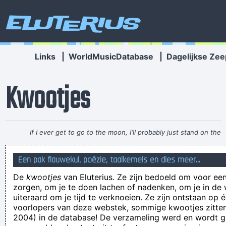
Eluterius
Links
|
WorldMusicDatabase
|
Dagelijkse Zee
Kwootjes
If I ever get to go to the moon, I'll probably just stand on the
moon and go´ Hmmm, yeah. fair enough. gotta go home now
Een pak flauwekul, poëzie, taalkemels en dies meer...
~ Noel Gallagher
De
kwootjes
van Eluterius. Ze zijn bedoeld om voor een
Dat is nu pas nieuws om dagen lang van wakker te liggen.
zorgen, om je te doen lachen of nadenken, om je in de
Wie ben ik om jou foute te verbetere
uiteraard om je tijd te verknoeien. Ze zijn ontstaan op 
voorlopers van deze webstek, sommige kwootjes zitten 
de piloot zit aan de grond
2004) in de database! De verzameling werd en wordt
Heej Antoon ik ben het niet meer gewoon! Heej ja heej ja