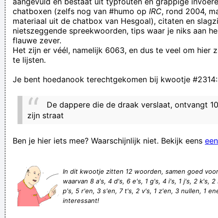
aangevuld en bestaat uit typfouten en grappige invoere
chatboxen (zelfs nog van #humo op
IRC
, rond 2004, m
hooow!
materiaal uit de chatbox van Hesgoal), citaten en slagzi
beter teveel gedronken dan op 1 been staan wankelen
nietszeggende spreekwoorden, tips waar je niks aan he
flauwe zever.
Het koppel ornitologen vogelde eerst uit hoe ze seks zouden
Het zijn er véél, namelijk 6063, en dus te veel om hier
hebben en vloog dan de nest in
te lijsten.
my friends and I have been hoping about lately. The type of
Je bent hoedanook terechtgekomen bij kwootje #2314:
up to date info on this webpage is superb and appreciated
and is going to assist me in our
De dappere die de draak verslaat, ontvangt 100
Dikke plakken stront in je nek! JAAAA!
zijn straat
nonsens ! achterhaald geloof, een luie schoolse calvinistische
Ben je hier iets mee? Waarschijnlijk niet. Bekijk eens
een
heilsboodschap ! alle aardse rituelen testen jezus'
enkelvoudigheid !
In dit kwootje zitten 12 woorden, samen goed voo
laat mij met gerust gvd! je bent echt ziek in u hoofd Ja ja omg
waarvan 8 a's, 4 d's, 6 e's, 1 g's, 4 i's, 1 j's, 2 k's, 2
ik like iets en ik stalk u zwijg gewoon en stuur mij daar niet
p's, 5 r'en, 3 s'en, 7 t's, 2 v's, 1 z'en, 3 nullen, 1 en
interessant!
voor aub zeg
We kunnen uw betaling niet krijgen.