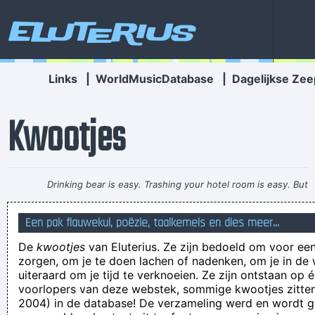
Eluterius
Links
|
WorldMusicDatabase
|
Dagelijkse Zee
Kwootjes
Drinking bear is easy. Trashing your hotel room is easy. But
being a Christian, that´s a tough call. That´s rebellion.
~ Alice
Een pak flauwekul, poëzie, taalkemels en dies meer...
Cooper
De
kwootjes
van Eluterius. Ze zijn bedoeld om voor een
bee beedeep bee bee dee beep
zorgen, om je te doen lachen of nadenken, om je in de
Ik heb het gevoel alsof ik schuim
uiteraard om je tijd te verknoeien. Ze zijn ontstaan op 
voorlopers van deze webstek, sommige kwootjes zitten 
Iemand een koekje voor het bloeden geven
2004) in de database! De verzameling werd en wordt
Ik weet alleen dat ik weinig weet.