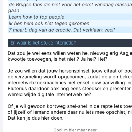
de Brugse fans die niet voor het eerst vandaag massaal
gaan
Learn how to fop people
ik ɓen hem ook niet tegen gekomen
7 maart: dag van de erectie. Dat verklaart veel!
En waar is het stukje interactie?
Dat zou je wel eens willen weten he, nieuwsgierig Aagje!
kwootje toevoegen, is het niet!? Ja he!? He!?
Je zou willen dat jouw hersenspinsel, jouw citaat of po
de verzameling wordt opgenomen, zodat de alombeke
internetwebzoekmachines niet enkel jouw aanvulling in
Eluterius daardoor ook nog eens steedser en presenter
wereld wijde digitale internetweb he?
Of je wil gewoon kortweg snel-snel in de rapte iets to
of jijzelf of iemand anders daar nu iets mee opschiet, n
Dat kan je dus hier doen.