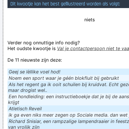
Dit kwootje kan het best geïllustreerd worden als volgt:
Gnutela, stroomt, leger
Verknoei je tijd op een nuttige manier!
niets
Geej se lèllike voel hod!
Verder nog onnuttige info nodig?
Het oudste kwootje is
Val je contactpersoon niet te vaa
De 11 nieuwste zijn deze:
Geej se lèllike voel hod!
Noem een sport waar je géén blokfluit bij gebruikt
Als het regent ga ik ooit schuilen bij kruidvat. Echt gezel
maar drogist wel..
Een hondleiding: een instructieboekje dat je bij de aan
krijgt
Atletisch Reveil
ik ga even niks meer zegen op Sociale media. dan wet ju
Richard Snisiar, een rampzalige lampendraaier in feestz
van vrolijk zijn