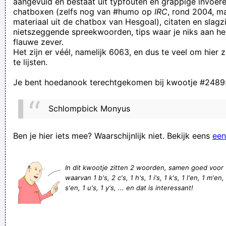
aangevuld en bestaat uit typfouten en grappige invoere
chatboxen (zelfs nog van #humo op
IRC
, rond 2004, m
beter 1 kogel in de hand dan 10 in de rug
materiaal uit de chatbox van Hesgoal), citaten en slagzi
I am a naked spaceman. I like to stand naked on the moon
nietszeggende spreekwoorden, tips waar je niks aan he
flauwe zever.
Is Eddie Vedder? Nee, die is met Brian May.
Het zijn er véél, namelijk 6063, en dus te veel om hier
He is this generations Michael. Not saying he will be as big
te lijsten.
when its all said and done but the guy is REALLY good.
Je bent hoedanook terechtgekomen bij kwootje #2489
Genuinely talented in a sea of autotune hacks.
"Hallo? Is Paul Kalkbrenner?" "Nee, die is met Derrick May"
Schlompbick Monyus
Mensen die koffie in capsules kopen, betalen ± € 80 per kilo.
Niet vreemd dus dat er niet hier, maar BUITEN de atmosfeer
Ben je hier iets mee? Waarschijnlijk niet. Bekijk eens
een
naar intelligent leven gezocht wordt.
orlandosapinto: komaan rsca doe je wat je best doet, 2-0
In dit kwootje zitten 2 woorden, samen goed voor
waarvan 1 b's, 2 c's, 1 h's, 1 i's, 1 k's, 1 l'en, 1 m'en,
weggeven
s'en, 1 u's, 1 y's, ... en dat is interessant!
Er is een fout opgetreden. Dit kan komen door een
technische fout, of een stomme fout van jou. Elke dag
opnieuw.