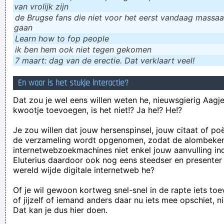
van vrolijk zijn
de Brugse fans die niet voor het eerst vandaag massaal
gaan
Learn how to fop people
ik ɓen hem ook niet tegen gekomen
7 maart: dag van de erectie. Dat verklaart veel!
En waar is het stukje interactie?
Dat zou je wel eens willen weten he, nieuwsgierig Aagje!
kwootje toevoegen, is het niet!? Ja he!? He!?
Je zou willen dat jouw hersenspinsel, jouw citaat of po
de verzameling wordt opgenomen, zodat de alombeke
internetwebzoekmachines niet enkel jouw aanvulling in
Eluterius daardoor ook nog eens steedser en presenter
wereld wijde digitale internetweb he?
Of je wil gewoon kortweg snel-snel in de rapte iets to
of jijzelf of iemand anders daar nu iets mee opschiet, n
Dat kan je dus hier doen.