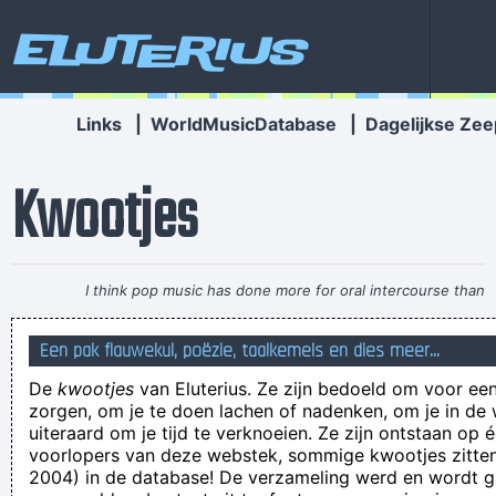
Eluterius
Links
|
WorldMusicDatabase
|
Dagelijkse Zee
Kwootjes
I think pop music has done more for oral intercourse than
anything else that ever happened, and vice versa.
~ Frank
Een pak flauwekul, poëzie, taalkemels en dies meer...
Zappa
De
kwootjes
van Eluterius. Ze zijn bedoeld om voor een
Opschortingsmelding. Hallo, We kunnen uw betaling niet voor
zorgen, om je te doen lachen of nadenken, om je in de
de volgende betalingscyclus van uw abonnement hebben.
uiteraard om je tijd te verknoeien. Ze zijn ontstaan op 
voorlopers van deze webstek, sommige kwootjes zitten 
Daarom hebben we uw lidmaatschap opgeschort. Maar uw
2004) in de database! De verzameling werd en wordt
huidige abonnement is actief totdat het afloopt. Uiteraard