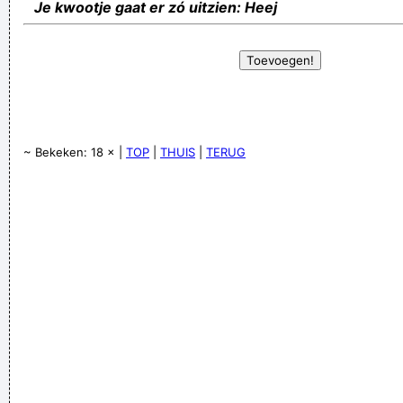
Je kwootje gaat er zó uitzien: Heej
~ Bekeken: 18 × |
TOP
|
THUIS
|
TERUG