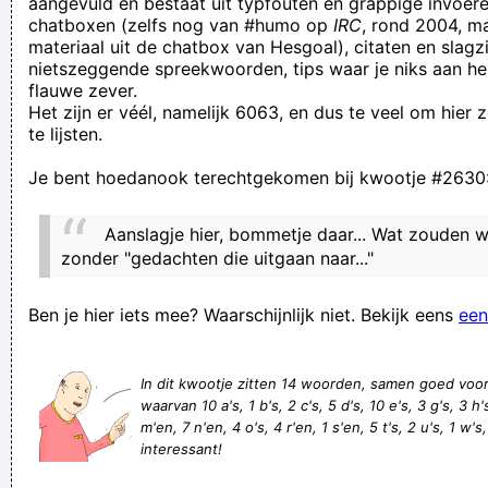
aangevuld en bestaat uit typfouten en grappige invoere
chatboxen (zelfs nog van #humo op
IRC
, rond 2004, m
willen we je graag nog een keer zien, klik op onderstaande
materiaal uit de chatbox van Hesgoal), citaten en slagzi
link om je gegevens te valideren.
nietszeggende spreekwoorden, tips waar je niks aan he
flauwe zever.
Telkens wanneer ik iemand ontmoet die niet altijd 'ik wil dat
Het zijn er véél, namelijk 6063, en dus te veel om hier
ook!' zegt, denk ik 'ik wil dat ook!'
te lijsten.
je statusupdate straalt frustratie uit, je lokt reactie uit, en als
Je bent hoedanook terechtgekomen bij kwootje #2630
ik dan vraag wat er scheelt ben je meteen ook maar kwaad
op mij. Ja, jij komt er wel.
Aanslagje hier, bommetje daar... Wat zouden w
Bepaalde mensen en wolken kunt ge met elkaar vergelijken,
zonder "gedachten die uitgaan naar..."
op ne keer trekken ze weg en wordt het toch nog een
Ben je hier iets mee? Waarschijnlijk niet. Bekijk eens
een
stralende dag
al klinkt de spreuk nog zo raar, als het rijmt is het waar
In dit kwootje zitten 14 woorden, samen goed voo
Oh? Vurwa dè nou wir?
waarvan 10 a's, 1 b's, 2 c's, 5 d's, 10 e's, 3 g's, 3 h's,
Ik stàà in 't roood... Wateur aan mijn lippen
m'en, 7 n'en, 4 o's, 4 r'en, 1 s'en, 5 t's, 2 u's, 1 w's,
interessant!
jezus zei tegen god, ik ben van de pot
Graduaat elektromechanica. - Granulaat?