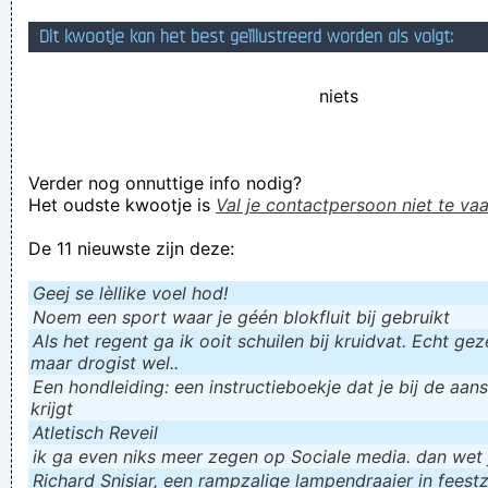
hoge bomen , lange planken
Dit kwootje kan het best geïllustreerd worden als volgt:
De ondergang van Westerse cultuur is al gaande en begint in
niets
'kleine stappen'... Ondertussen blijft men verder slapen.
Ben Crabbe is godverdoeme ookal besmet door het idiote
TWEEDUISENDSES-Virus
Verder nog onnuttige info nodig?
Awesome Ausems!
Het oudste kwootje is
Val je contactpersoon niet te vaa
Verknoei je tijd op een nuttige manier!
De 11 nieuwste zijn deze:
Geej se lèllike voel hod!
Geej se lèllike voel hod!
Noem een sport waar je géén blokfluit bij gebruikt
Als het regent ga ik ooit schuilen bij kruidvat. Echt gezel
maar drogist wel..
Een hondleiding: een instructieboekje dat je bij de aan
krijgt
Atletisch Reveil
ik ga even niks meer zegen op Sociale media. dan wet ju
Richard Snisiar, een rampzalige lampendraaier in feestz