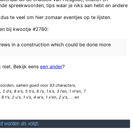
ende spreekwoorden, tips waar je niks aan hebt en andere
Het is géén goed idee om de passages uit het jonagold-incide
Klopt, volgens mijn therapeut ben ik passi
 dus te veel om hier zomaar eventjes op te lijsten.
Mister Bro
n bij kwootje #2780:
atieve bezigheid is, dan snap ik niet dat niet iedereen dat doet, in pl
screws in a construction which could be done more
Heet in Deurne: man, on
k niet. Bekijk eens
een ander
?
9 woorden, samen goed voor 93
characters
,
 2 d's, 8 e's, 5 h's, 6 i's, 1 k's, 3 l'en, 1 m'en, 7
 6 t's, 2 u's, 1 v's, 4 w's, 1 x'en, 2 y's, ... en
rd worden als volgt: