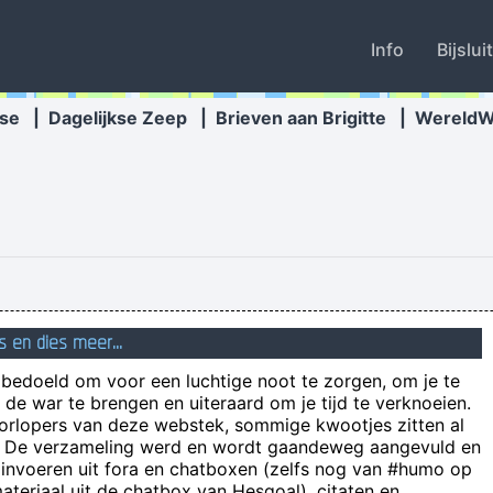
Info
Bijslui
se
|
Dagelijkse Zeep
|
Brieven aan Brigitte
|
Wereld
s en dies meer...
d
n bedoeld om voor een luchtige noot te zorgen, om je te
ijnlijk weer zo'n takkewijf! Heb dat ooit eens meegemaakt in Plancken
de war te brengen en uiteraard om je tijd te verknoeien.
oorlopers van deze webstek, sommige kwootjes zitten al
e! De verzameling werd en wordt gaandeweg aangevuld en
 invoeren uit fora en chatboxen (zelfs nog van #humo op
Liefste, je moet
teriaal uit de chatbox van Hesgoal), citaten en