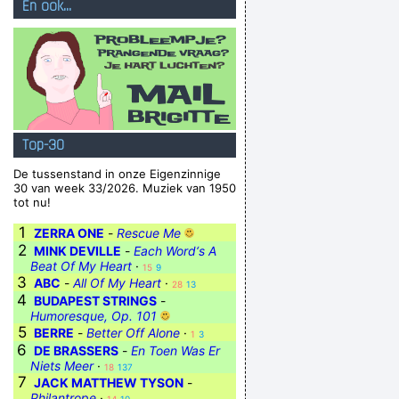
En ook...
Top-30
De tussenstand in onze Eigenzinnige
30 van week 33/2026. Muziek van 1950
tot nu!
1
ZERRA ONE
-
Rescue Me
2
MINK DEVILLE
-
Each Word‘s A
Beat Of My Heart
·
15
9
3
ABC
-
All Of My Heart
·
28
13
4
BUDAPEST STRINGS
-
Humoresque, Op. 101
5
BERRE
-
Better Off Alone
·
1
3
6
DE BRASSERS
-
En Toen Was Er
Niets Meer
·
18
137
7
JACK MATTHEW TYSON
-
Philantrope
·