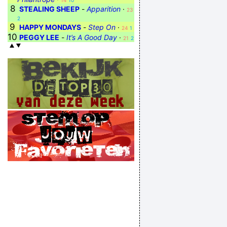
14
10
8
STEALING SHEEP
-
Apparition
·
23
2
9
HAPPY MONDAYS
-
Step On
·
24
1
10
PEGGY LEE
-
It’s A Good Day
·
21
2