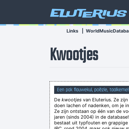
Eluterius
Links
|
WorldMusicDataba
Kwootjes
Een pak flauwekul, poëzie, taalkemel
De
kwootjes
van Eluterius. Ze zij
Waarsch
doen lachen of nadenken, om je in 
Ze zijn ontstaan op één van de v
jaren (sinds 2004) in de databas
bestaat uit typfouten en grappige
IRC
, rond 2004, maar ook nieuw ma