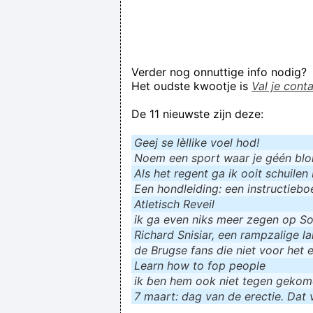
Verder nog onnuttige info nodig?
Het oudste kwootje is
Val je cont
De 11 nieuwste zijn deze:
Geej se lèllike voel hod!
Noem een sport waar je géén blokf
Als het regent ga ik ooit schuilen 
Een hondleiding: een instructieboe
Atletisch Reveil
ik ga even niks meer zegen op Soc
Richard Snisiar, een rampzalige la
de Brugse fans die niet voor het 
Learn how to fop people
ik ɓen hem ook niet tegen geko
7 maart: dag van de erectie. Dat v