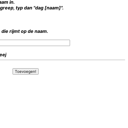
aam in.
rgreep, typ dan "dag [naam]".
 die rijmt op de naam.
Heej