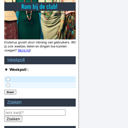
nt te citeren tijdens sollicitatiegesprekken
ef en moet ik mezelf accepteren zoals ik ben
de, I have reason to believe you're FUCKED!!
aats van voor een malcontente baas te werken
en elke dag klagen over hun kutjob
Eluterius groeit door inbreng van gebruikers. Wil
jij ook weetjes delen en dingen toe kunnen
tdekt de geheime inkomsten van zijn vrouwë
voegen?
Word lid
!
iemand heeft gekakt.
Weekpoll
wie bemint krijgt een kind
★
Weekpoll :
Verknoei je tijd op een nuttige manier!
Geej se lèllike voel hod!
Zoeken