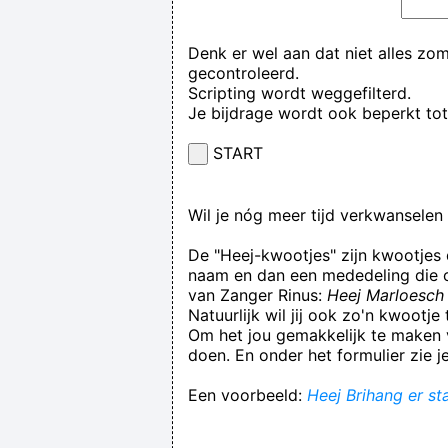
Denk er wel aan dat niet alles zo
gecontroleerd.
Scripting wordt weggefilterd.
Je bijdrage wordt ook beperkt to
START
Wil je nóg meer tijd verkwansele
De "Heej-kwootjes" zijn kwootjes
naam en dan een mededeling die op
van Zanger Rinus:
Heej Marloesch 
Natuurlijk wil jij ook zo'n kwootj
Om het jou gemakkelijk te maken v
doen. En onder het formulier zie j
Een voorbeeld:
Heej Brihang er st