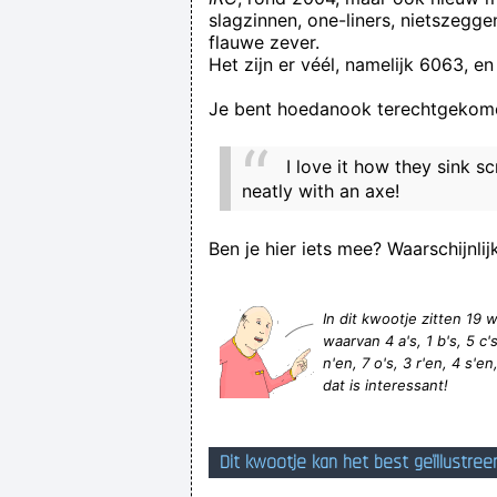
slagzinnen, one-liners, nietszegg
flauwe zever.
Het zijn er véél, namelijk 6063, en
Je bent hoedanook terechtgekome
Als muziek maken dan tóch zo'n lucr
I love it how they sink 
neatly with an axe!
Ben je hier iets mee? Waarschijnlij
In dit kwootje zitten 1
waarvan 4 a's, 1 b's, 5 c's,
n'en, 7 o's, 3 r'en, 4 s'en,
dat is interessant!
Dit kwootje kan het best geïllustree