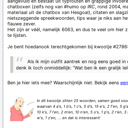
aangevuld en bestaat uit typfouten en grappige invoere
chatboxen (zelfs nog van #humo op
IRC
, rond 2004, m
natte dromen zijn bedrog
materiaal uit de chatbox van Hesgoal), citaten en slagzi
...dat is als gorgelen met snot
nietszeggende spreekwoorden, tips waar je niks aan he
flauwe zever.
Velen hebben al eerder gefaald. Zal JIJ degene zijn die de
Het zijn er véél, namelijk 6063, en dus te veel om hier
proef zal voltooien?
te lijsten.
da gelooft ge toch ni
Je bent hoedanook terechtgekomen bij kwootje #2786
deelnemen is belangrijker dan meedoen
We reviewed the Page you reported vanwege een serieuze
Als ik mijn outfit aantrek en nog eens goed in d
geweldsdreiging and found it doesn't violate our richtlijnen
denk ik toch onmiddellijk: “Wat ben ik een gralijk leli
voor de community.
Ben je hier iets mee? Waarschijnlijk niet. Bekijk eens
een
als god op aarde zou wonen , zouden de mensen zijn ruiten
ingooien
In dit kwootje zitten 25 woorden, samen goed voo
op het eind van je geld nog een stuk maand over hebben
waarvan 4 a's, 1 b's, 1 c's, 5 d's, 15 e's, 2 f'en, 5 g's, 
Ich goan doa sebiet jumpen wie ne gare kwiet
10 k's, 7 l'en, 2 m'en, 10 n'en, 5 o's, 1 p's, 2 r'en, 3 s
w's, 1 z'en, ... en dat is interessant!
Verknoei je tijd op een nuttige manier!
Geej se lèllike voel hod!