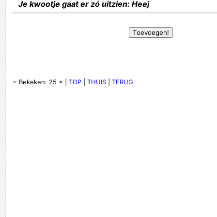
Je kwootje gaat er zó uitzien: Heej
~ Bekeken: 25 × |
TOP
|
THUIS
|
TERUG