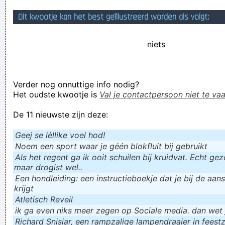
Dit kwootje kan het best geïllustreerd worden als volgt:
niets
Verder nog onnuttige info nodig?
Het oudste kwootje is
Val je contactpersoon niet te vaa
De 11 nieuwste zijn deze:
Geej se lèllike voel hod!
Noem een sport waar je géén blokfluit bij gebruikt
Als het regent ga ik ooit schuilen bij kruidvat. Echt gezel
maar drogist wel..
Een hondleiding: een instructieboekje dat je bij de aan
krijgt
Atletisch Reveil
ik ga even niks meer zegen op Sociale media. dan wet ju
Richard Snisiar, een rampzalige lampendraaier in feestz