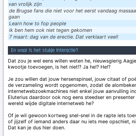
van vrolijk zijn
de Brugse fans die niet voor het eerst vandaag massaal
gaan
Learn how to fop people
ik ɓen hem ook niet tegen gekomen
7 maart: dag van de erectie. Dat verklaart veel!
En waar is het stukje interactie?
Dat zou je wel eens willen weten he, nieuwsgierig Aagje!
kwootje toevoegen, is het niet!? Ja he!? He!?
Je zou willen dat jouw hersenspinsel, jouw citaat of po
de verzameling wordt opgenomen, zodat de alombeke
internetwebzoekmachines niet enkel jouw aanvulling in
Eluterius daardoor ook nog eens steedser en presenter
wereld wijde digitale internetweb he?
Of je wil gewoon kortweg snel-snel in de rapte iets to
of jijzelf of iemand anders daar nu iets mee opschiet, n
Dat kan je dus hier doen.