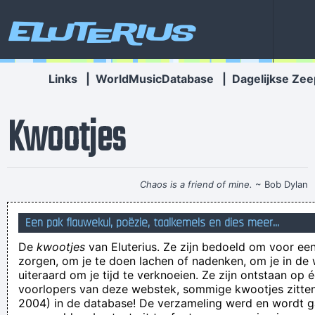
Eluterius
Links
|
WorldMusicDatabase
|
Dagelijkse Zee
Kwootjes
Chaos is a friend of mine.
~ Bob Dylan
We zijn het, op z'n biologisch uitgedrukt, strontzat aan het
Een pak flauwekul, poëzie, taalkemels en dies meer...
worden.
De
kwootjes
van Eluterius. Ze zijn bedoeld om voor een
Mightygull: I got picture of weed and a bloke holding an egg
zorgen, om je te doen lachen of nadenken, om je in de
waar is die foutmelding nu weer goed voor
uiteraard om je tijd te verknoeien. Ze zijn ontstaan op 
voorlopers van deze webstek, sommige kwootjes zitten 
Hij dom onnozel lelijk stinkend manneke.een alien zou dat
2004) in de database! De verzameling werd en wordt
gloves,ik niet stupid fuck