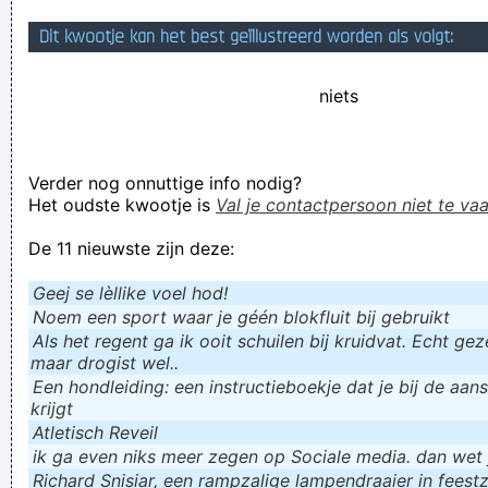
euhm... Ik snap
het geheel
"Club Brugge" niet. Ik snàp het
Dit kwootje kan het best geïllustreerd worden als volgt:
gewoon niet!
niets
E1000jen wat vind je het belangrijkste, de match of de
hoogstaande conversaties in de chat?
Standarfans: STOP!!!! MET!!! BLEITEN !!!!!!!!!!!!
Verder nog onnuttige info nodig?
wie de lakens uitdeelt kan ze opgevouwen terug verwachten
Het oudste kwootje is
Val je contactpersoon niet te vaa
Verknoei je tijd op een nuttige manier!
De 11 nieuwste zijn deze:
Geej se lèllike voel hod!
Geej se lèllike voel hod!
Noem een sport waar je géén blokfluit bij gebruikt
Als het regent ga ik ooit schuilen bij kruidvat. Echt gezel
maar drogist wel..
Een hondleiding: een instructieboekje dat je bij de aan
krijgt
Atletisch Reveil
ik ga even niks meer zegen op Sociale media. dan wet ju
Richard Snisiar, een rampzalige lampendraaier in feestz