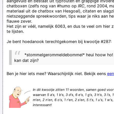
aangevuld en bestaat uit typfouten en grappige invoere
chatboxen (zelfs nog van #humo op
IRC
, rond 2004, m
binnenkomen, enkel om een scheet te laten. 'Die moet al een
materiaal uit de chatbox van Hesgoal), citaten en slagzi
hele tijd hebben zitten wringen', dacht ik. Gênant.
nietszeggende spreekwoorden, tips waar je niks aan he
flauwe zever.
Jeron Boesten, architect-gynaecoloog, vindt het aangenaam
Het zijn er véél, namelijk 6063, en dus te veel om hier
als er zowat vanalles op zijn werktafel ligt. Een gedragen sok,
te lijsten.
een satéprikker, kleingeld, een knikker, ...
Je bent hoedanook terechtgekomen bij kwootje #287:
If I can only get it up the stairs without barfing out a lung, it
will be off to a fine start
*stommelgerommeldebommel* heui hoow ho! W
Perry Slaats, een echte straffe, maakt zijn omgeving bang
kan dat zijn?
door luid te blaffen
Ben je hier iets mee? Waarschijnlijk niet. Bekijk eens
een
Elkaar omduwen màg!!!
Typte gij anders nog wa verder met uw twee vingerkes
In dit kwootje zitten 11 woorden, samen goed voo
Mijn schoonmoder heeft geen kinderen :(
waarvan 5 a's, 1 b's, 3 d's, 6 e's, 1 g's, 3 h's, 3 i's, 1 
Als zeep op de vloer valt, is de zeep dan vuil of de vloer dan
m'en, 2 n'en, 6 o's, 1 r'en, 2 s'en, 5 t's, 1 u's, 1 w's,
interessant!
proper?
Euhm tja... Ik weet niet goed hoe ik het moet brengen, maar