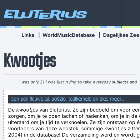
Eluterius
Links
|
WorldMusicDatabase
|
Dagelijkse Zee
Kwootjes
I was only 21 I was just trying to take everyday subjects and
write about things other people weren´t writing about -
Een pak flauwekul, poëzie, taalkemels en dies meer...
working-class life and culture
~ Paul Weller
De
kwootjes
van Eluterius. Ze zijn bedoeld om voor een
Ik wens he een fijne verjaardag. Sterkte met je beperkingen,
zorgen, om je te doen lachen of nadenken, om je in de
maar je lijkt me een konden die toch z'n weg wel weet te
uiteraard om je tijd te verknoeien. Ze zijn ontstaan op 
voorlopers van deze webstek, sommige kwootjes zitten 
vinden
2004) in de database! De verzameling werd en wordt
Ik stond aan de urinoirs en hoorde iemand de toiletten