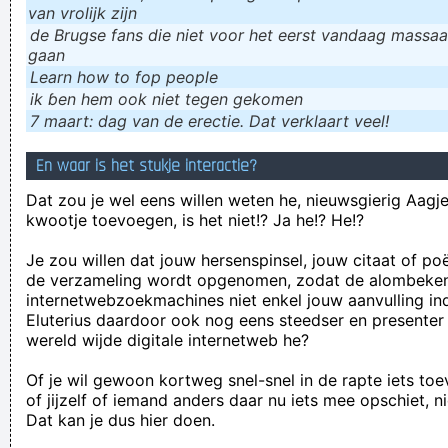
van vrolijk zijn
de Brugse fans die niet voor het eerst vandaag massaal
gaan
Learn how to fop people
ik ɓen hem ook niet tegen gekomen
7 maart: dag van de erectie. Dat verklaart veel!
En waar is het stukje interactie?
Dat zou je wel eens willen weten he, nieuwsgierig Aagje!
kwootje toevoegen, is het niet!? Ja he!? He!?
Je zou willen dat jouw hersenspinsel, jouw citaat of po
de verzameling wordt opgenomen, zodat de alombeke
internetwebzoekmachines niet enkel jouw aanvulling in
Eluterius daardoor ook nog eens steedser en presenter
wereld wijde digitale internetweb he?
Of je wil gewoon kortweg snel-snel in de rapte iets to
of jijzelf of iemand anders daar nu iets mee opschiet, n
Dat kan je dus hier doen.