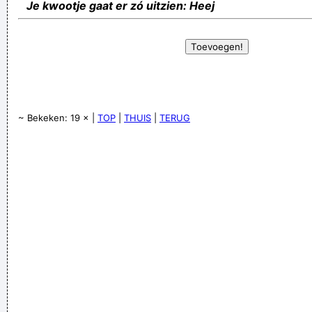
Je kwootje gaat er zó uitzien: Heej
~ Bekeken: 19 × |
TOP
|
THUIS
|
TERUG