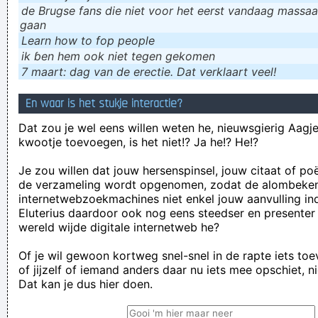
de Brugse fans die niet voor het eerst vandaag massaal
gaan
Learn how to fop people
ik ɓen hem ook niet tegen gekomen
7 maart: dag van de erectie. Dat verklaart veel!
En waar is het stukje interactie?
Dat zou je wel eens willen weten he, nieuwsgierig Aagje!
kwootje toevoegen, is het niet!? Ja he!? He!?
Je zou willen dat jouw hersenspinsel, jouw citaat of po
de verzameling wordt opgenomen, zodat de alombeke
internetwebzoekmachines niet enkel jouw aanvulling in
Eluterius daardoor ook nog eens steedser en presenter
wereld wijde digitale internetweb he?
Of je wil gewoon kortweg snel-snel in de rapte iets to
of jijzelf of iemand anders daar nu iets mee opschiet, n
Dat kan je dus hier doen.