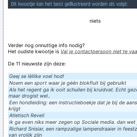
Dit kwootje kan het best geïllustreerd worden als volgt:
niets
Verder nog onnuttige info nodig?
Het oudste kwootje is
Val je contactpersoon niet te vaa
De 11 nieuwste zijn deze:
Geej se lèllike voel hod!
Noem een sport waar je géén blokfluit bij gebruikt
Als het regent ga ik ooit schuilen bij kruidvat. Echt gezel
maar drogist wel..
Een hondleiding: een instructieboekje dat je bij de aan
krijgt
Atletisch Reveil
ik ga even niks meer zegen op Sociale media. dan wet ju
Richard Snisiar, een rampzalige lampendraaier in feestz
van vrolijk zijn