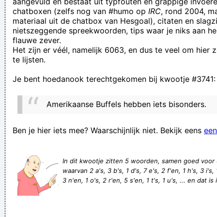
aangevuld en bestaat uit typfouten en grappige invoere
chatboxen (zelfs nog van #humo op
IRC
, rond 2004, m
Het heeft al maanden over 4 Russen gegaan , nu gaat het
materiaal uit de chatbox van Hesgoal), citaten en slagzi
plots over 2 Amerikanen ...
nietszeggende spreekwoorden, tips waar je niks aan he
flauwe zever.
ik ben met mijn haar in de boter gevallen!
Het zijn er véél, namelijk 6063, en dus te veel om hier
Ik durf het niet te zeggen want nu ga je daar extra naar
te lijsten.
kijken: 't is die met die dikke memmen
Je bent hoedanook terechtgekomen bij kwootje #3741:
...maar wel gelijk nen dikke door de Shopping ketse
je hebt haar dan toch geslagen mag ik hopen??
Amerikaanse Buffels hebben iets bisonders.
Kaat wordt kwaad, corneille is blij
Ist das die 28? Is dit een nul?
Ben je hier iets mee? Waarschijnlijk niet. Bekijk eens
een
er is de afgelopen eeuwen dan ook veel te veel stront
versast!
In dit kwootje zitten 5 woorden, samen goed voor
waarvan 2 a's, 3 b's, 1 d's, 7 e's, 2 f'en, 1 h's, 3 i's, 
Verknoei je tijd op een nuttige manier!
3 n'en, 1 o's, 2 r'en, 5 s'en, 1 t's, 1 u's, ... en dat i
Geej se lèllike voel hod!