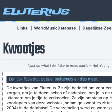
Eluterius
Links
|
WorldMusicDatabase
|
Dagelijkse Zee
Kwootjes
I just do what I do. I like to make music
~ Neil Young
Geez your train of thoughts is more like a replacement bus
Een pak flauwekul, poëzie, taalkemels en dies meer...
isn't it!?
De
kwootjes
van Eluterius. Ze zijn bedoeld om voor een
SKEMBOEROEB SHEB KHAZEM CHIMENEI SMERHODNIWOA!
zorgen, om je te doen lachen of nadenken, om je in de
morgenstond heeft een wekker in de mond
uiteraard om je tijd te verknoeien. Ze zijn ontstaan op 
voorlopers van deze webstek, sommige kwootjes zitten 
Dat bakkes van jou, kan dat ook dicht? Doe eens?
2004) in de database! De verzameling werd en wordt
Ik denk niet dat ze mij gaan vragen om minister te zijn, nee