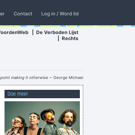
ter
Contact
Log in / Word lid
WoordenWeb
|
De Verboden Lijst
|
Rechts
o point making it otherwise
~ George Michael
ggen tot welke culturele groep iemand hoort
Doe mee!
ik verveel liever anderen dan mezelf
een kwoot met een X is een kwoot van niks
 over and over again. And for what purpose?)
delijk! Mijn tepels zijn iéts meer ontspannen!
len zakken steeds dieper in de voetbalstront