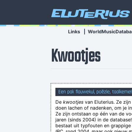
Eluterius
Links
|
WorldMusicDataba
Kwootjes
Een pak flauwekul, poëzie, taalkemel
De
kwootjes
van Eluterius. Ze zij
doen lachen of nadenken, om je in 
Ze zijn ontstaan op één van de v
jaren (sinds 2004) in de databas
bestaat uit typfouten en grappige
IRC
, rond 2004, maar ook nieuw ma