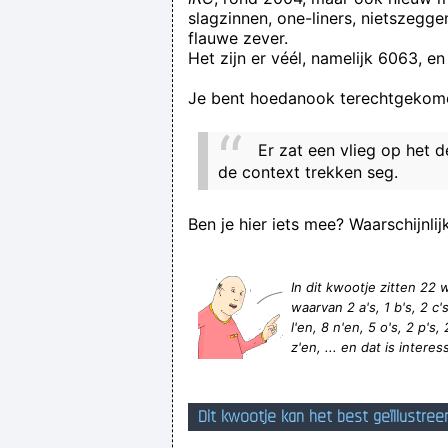
slagzinnen, one-liners, nietszegg
flauwe zever.
Het zijn er véél, namelijk 6063, en
Je bent hoedanook terechtgekome
Er zat een vlieg op het d
de context trekken seg.
Ben je hier iets mee? Waarschijnlij
In dit kwootje zitten 2
waarvan 2 a's, 1 b's, 2 c's,
l'en, 8 n'en, 5 o's, 2 p's, 
z'en, ... en dat is interes
Dit kwootje kan het best geïllustree