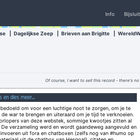
Info
Bijslui
se
|
Dagelijkse Zeep
|
Brieven aan Brigitte
|
Wereld
Of course, I want to sell this record - there's n
Op basis van een scheet kan je ze
s en dies meer...
n bedoeld om voor een luchtige noot te zorgen, om je te
de war te brengen en uiteraard om je tijd te verknoeien.
*** Father has quit IRC (Quit: Breathe in, breathe out, always
oorlopers van deze webstek, sommige kwootjes zitten al
e! De verzameling werd en wordt gaandeweg aangevuld en
Ein
 invoeren uit fora en chatboxen (zelfs nog van #humo op
Toch echt erg dat az vitas en Feyenoord niet eens playoff spe
teriaal uit de chatbox van Hesgoal), citaten en