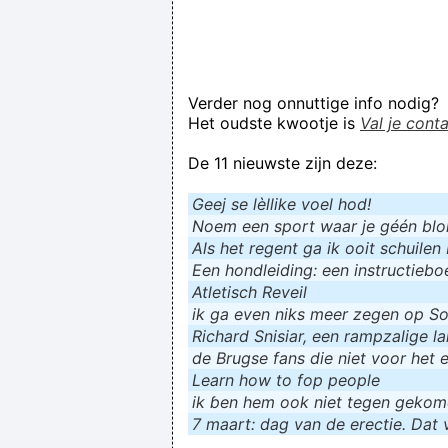
Verder nog onnuttige info nodig?
Het oudste kwootje is
Val je cont
De 11 nieuwste zijn deze:
Geej se lèllike voel hod!
Noem een sport waar je géén blokf
Als het regent ga ik ooit schuilen 
Een hondleiding: een instructieboe
Atletisch Reveil
ik ga even niks meer zegen op Soc
Richard Snisiar, een rampzalige la
de Brugse fans die niet voor het 
Learn how to fop people
ik ɓen hem ook niet tegen geko
7 maart: dag van de erectie. Dat v