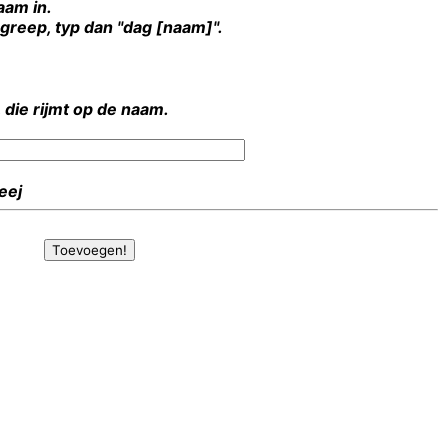
aam in.
rgreep, typ dan "dag [naam]".
 die rijmt op de naam.
Heej