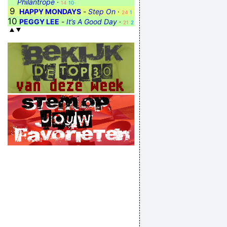
Philantrope
·
14
10
9
HAPPY MONDAYS
-
Step On
·
24
1
10
PEGGY LEE
-
It’s A Good Day
·
21
2