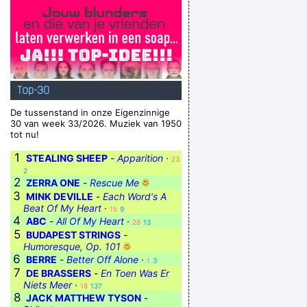
Top-30
De tussenstand in onze Eigenzinnige
30 van week 33/2026. Muziek van 1950
tot nu!
1
STEALING SHEEP
-
Apparition
·
23
2
2
ZERRA ONE
-
Rescue Me
3
MINK DEVILLE
-
Each Word‘s A
Beat Of My Heart
·
15
9
4
ABC
-
All Of My Heart
·
28
13
5
BUDAPEST STRINGS
-
Humoresque, Op. 101
6
BERRE
-
Better Off Alone
·
1
3
7
DE BRASSERS
-
En Toen Was Er
Niets Meer
·
18
137
8
JACK MATTHEW TYSON
-