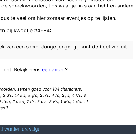
ende spreekwoorden, tips waar je niks aan hebt en andere
Wil j
 dus te veel om hier zomaar eventjes op te lijsten.
n bij kwootje #4684:
nadat de tafel haar val brak, za ze de hele dag 
ek van een schip. Jonge jonge, gij kunt de boel wel uit
k niet. Bekijk eens
een ander
?
2 woorden, samen goed voor 104
characters
,
 3 d's, 17 e's, 5 g's, 2 h's, 4 i's, 2 j's, 4 k's, 3
2 r'en, 2 s'en, 7 t's, 2 u's, 2 v's, 1 w's, 1 x'en, 1
sant!
rd worden als volgt: