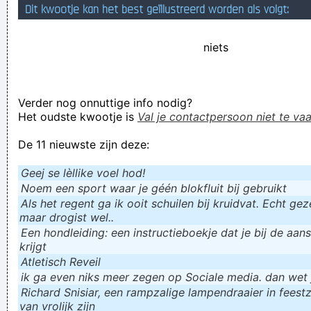
Dit kwootje kan het best geïllustreerd worden als volgt:
dan denk van het eten Dat we allemaal eten
beter een appel in de hand dan gewond na een fikse brand
niets
Natas owned A´pen
Wirco Hondertmondt, blazoenblazer met een lycra-allergie,
Verder nog onnuttige info nodig?
geeft er doorgaans weinig om wanneer er jehova's aan zijn
Het oudste kwootje is
Val je contactpersoon niet te vaa
deur staan
De 11 nieuwste zijn deze:
Verknoei je tijd op een nuttige manier!
Geej se lèllike voel hod!
Geej se lèllike voel hod!
Noem een sport waar je géén blokfluit bij gebruikt
Als het regent ga ik ooit schuilen bij kruidvat. Echt gezel
maar drogist wel..
Een hondleiding: een instructieboekje dat je bij de aan
krijgt
Atletisch Reveil
ik ga even niks meer zegen op Sociale media. dan wet ju
Richard Snisiar, een rampzalige lampendraaier in feestz
van vrolijk zijn