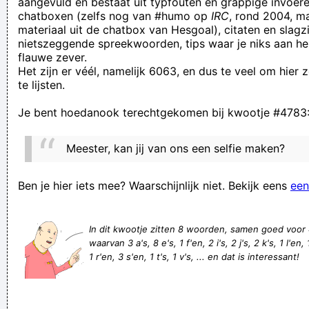
aangevuld en bestaat uit typfouten en grappige invoere
chatboxen (zelfs nog van #humo op
IRC
, rond 2004, m
gespeeld!
materiaal uit de chatbox van Hesgoal), citaten en slagzi
conjuncture beribbon calder rosenberg cerberus camelopard
nietszeggende spreekwoorden, tips waar je niks aan he
flauwe zever.
attention bowditch gyp parisian detonable archbishop feat
Het zijn er véél, namelijk 6063, en dus te veel om hier
rico wyner choppy cranium
te lijsten.
'Hemel' en 'Hel' zijn metaforen. Ze 'bestaan' gedurende een
Je bent hoedanook terechtgekomen bij kwootje #4783
periode in je leven echt en die hel heeft ook zijn duivel.
Volgende week publiceren we de definitieve lijst van wie er
Meester, kan jij van ons een selfie maken?
nu allemaal kwaad is op wie in ons zielig klaagland. Zielige
klagers.
Ben je hier iets mee? Waarschijnlijk niet. Bekijk eens
een
Van stront kan je geen boter maken
Im standing on the picture with the 3rd person singing...
In dit kwootje zitten 8 woorden, samen goed voor
waarvan 3 a's, 8 e's, 1 f'en, 2 i's, 2 j's, 2 k's, 1 l'en,
Nu is iedereen aan het zagen over Dat roken en vroeger
1 r'en, 3 s'en, 1 t's, 1 v's, ... en dat is interessant!
jaren terug kwam de rook uit de living keuken yerwijl er
baby's en kinderen waren en nu is het al jaren binnen niet
roken en er zijn nog zoveel kindjes die ziek xijn hoe komt day