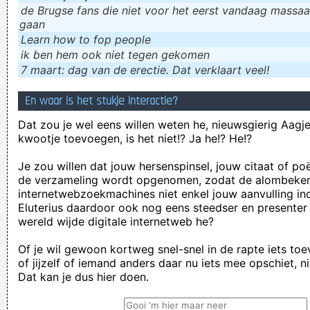
de Brugse fans die niet voor het eerst vandaag massaal
gaan
Learn how to fop people
ik ɓen hem ook niet tegen gekomen
7 maart: dag van de erectie. Dat verklaart veel!
En waar is het stukje interactie?
Dat zou je wel eens willen weten he, nieuwsgierig Aagje!
kwootje toevoegen, is het niet!? Ja he!? He!?
Je zou willen dat jouw hersenspinsel, jouw citaat of po
de verzameling wordt opgenomen, zodat de alombeke
internetwebzoekmachines niet enkel jouw aanvulling in
Eluterius daardoor ook nog eens steedser en presenter
wereld wijde digitale internetweb he?
Of je wil gewoon kortweg snel-snel in de rapte iets to
of jijzelf of iemand anders daar nu iets mee opschiet, n
Dat kan je dus hier doen.