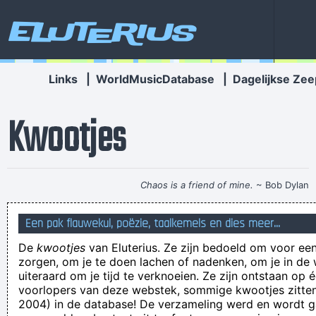
Eluterius
Links
|
WorldMusicDatabase
|
Dagelijkse Zee
Kwootjes
Chaos is a friend of mine.
~ Bob Dylan
spreeuwenballet sneeuwballenpret
Een pak flauwekul, poëzie, taalkemels en dies meer...
De kous en de jas van edgardas jaskankouskas
De
kwootjes
van Eluterius. Ze zijn bedoeld om voor een
He's right, air is heavier than sugar. Learned that in chem
zorgen, om je te doen lachen of nadenken, om je in de
class
uiteraard om je tijd te verknoeien. Ze zijn ontstaan op 
voorlopers van deze webstek, sommige kwootjes zitten 
Daarstraks een neushaar uitgetrokken, deze op een aftandse
2004) in de database! De verzameling werd en wordt
gitaar gemonteerd, gestemd, en dan "Smells Like Teen Spirit"