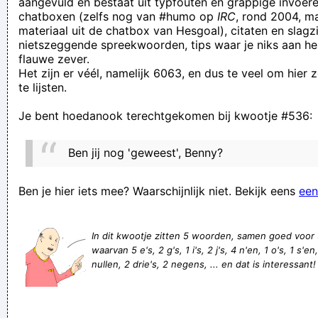
aangevuld en bestaat uit typfouten en grappige invoere
chatboxen (zelfs nog van #humo op
IRC
, rond 2004, m
is Michael en Janet Jackson dezelfde ?
materiaal uit de chatbox van Hesgoal), citaten en slagzi
The only problem is that this is actually a hair mask and not
nietszeggende spreekwoorden, tips waar je niks aan he
flauwe zever.
the popular sandwich condiment.
Het zijn er véél, namelijk 6063, en dus te veel om hier
...en daarmee is de kaars àf!
te lijsten.
ja en die oefendagen en het moeilijkst van alles was om te
Je bent hoedanook terechtgekomen bij kwootje #536:
doen alsof ik niet kon dansen whahahahaha
In de boekhouding, of beter gezegd, in de jaarplanning van
Ben jij nog 'geweest', Benny?
dit pretpark werd duidelijk melding gemaakt dat er op die dag
een klant diarree moést krijgen door een bedorven hot-dog
Ben je hier iets mee? Waarschijnlijk niet. Bekijk eens
een
te eten
Bats!! Op diën gèvel!!
In dit kwootje zitten 5 woorden, samen goed voor
waarvan 5 e's, 2 g's, 1 i's, 2 j's, 4 n'en, 1 o's, 1 s'en,
Did someone just say 'Barbra Streisand' ????
nullen, 2 drie's, 2 negens, ... en dat is interessant!
Het zou mooi zijn mocht ik de plooien die de tijd heeft
gevormd gewoon kunnen gladstrijken. Ik voel me de laatste
tijd namelijk niet zo comfortabel tussen al die kreuken.