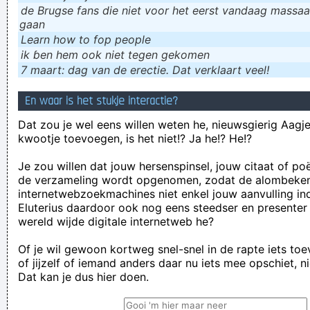
de Brugse fans die niet voor het eerst vandaag massaal
gaan
Learn how to fop people
ik ɓen hem ook niet tegen gekomen
7 maart: dag van de erectie. Dat verklaart veel!
En waar is het stukje interactie?
Dat zou je wel eens willen weten he, nieuwsgierig Aagje!
kwootje toevoegen, is het niet!? Ja he!? He!?
Je zou willen dat jouw hersenspinsel, jouw citaat of po
de verzameling wordt opgenomen, zodat de alombeke
internetwebzoekmachines niet enkel jouw aanvulling in
Eluterius daardoor ook nog eens steedser en presenter
wereld wijde digitale internetweb he?
Of je wil gewoon kortweg snel-snel in de rapte iets to
of jijzelf of iemand anders daar nu iets mee opschiet, n
Dat kan je dus hier doen.