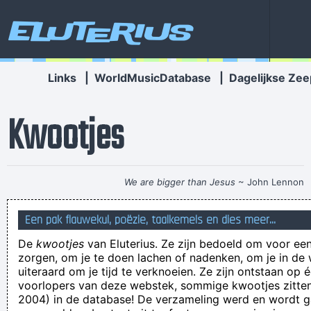
Eluterius
Links
|
WorldMusicDatabase
|
Dagelijkse Zee
Kwootjes
We are bigger than Jesus
~ John Lennon
vraag het aan 10.000 vrouwen
Een pak flauwekul, poëzie, taalkemels en dies meer...
De avond in Genk begon al rumoerig na hevige rellen tussen
De
kwootjes
van Eluterius. Ze zijn bedoeld om voor een
de fans van KRC Gent en het Italiaanse Fiorentina.
zorgen, om je te doen lachen of nadenken, om je in de
De uitkomst van je leven hangt af van de beslissingen die je
uiteraard om je tijd te verknoeien. Ze zijn ontstaan op 
voorlopers van deze webstek, sommige kwootjes zitten 
vandaag neemt. Het is niet leven dat ertoe doet, maar goed
2004) in de database! De verzameling werd en wordt
leven.