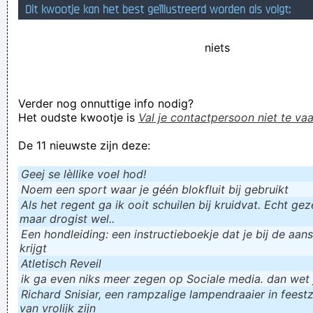
Dit kwootje kan het best geïllustreerd worden als volgt:
Stanley Ugt, een gevaarlijke presentator uit Gierne, knoeit
steevast met koekbeslag in badkamers
niets
Herland Tubbergen, de man die lucratief
schijnzwangerschappen verkoopt aan luie, werkschuwe
Verder nog onnuttige info nodig?
vrouwen, bewaart snot in emmers
Het oudste kwootje is
Val je contactpersoon niet te vaa
Verknoei je tijd op een nuttige manier!
De 11 nieuwste zijn deze:
Geej se lèllike voel hod!
Geej se lèllike voel hod!
Noem een sport waar je géén blokfluit bij gebruikt
Als het regent ga ik ooit schuilen bij kruidvat. Echt gezel
maar drogist wel..
Een hondleiding: een instructieboekje dat je bij de aan
krijgt
Atletisch Reveil
ik ga even niks meer zegen op Sociale media. dan wet ju
Richard Snisiar, een rampzalige lampendraaier in feestz
van vrolijk zijn