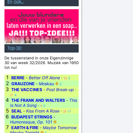
En ook...
Top-30
De tussenstand in onze Eigenzinnige
30 van week 32/2026. Muziek van 1950
tot nu!
1
BERRE
-
Better Off Alone
·
30
2
2
GRAUZONE
-
Moskau
5
3
THE VACCINES
-
Post Break-up
·
21
4
4
THE FRANK AND WALTERS
-
This
Is Not A Song
·
9
5
5
SEAL
-
Kiss From A Rose
·
28
17
6
BUDAPEST STRINGS
-
Humoresque, Op. 101
7
EARTH & FIRE
-
Maybe Tomorrow
Maybe Tonight