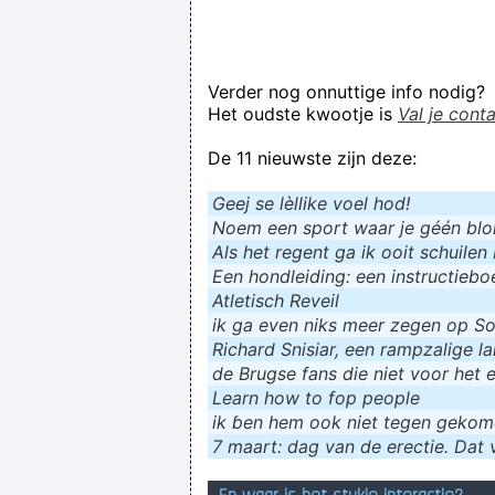
Verder nog onnuttige info nodig?
Het oudste kwootje is
Val je cont
De 11 nieuwste zijn deze:
Geej se lèllike voel hod!
Noem een sport waar je géén blokf
Als het regent ga ik ooit schuilen 
Een hondleiding: een instructieboe
Atletisch Reveil
ik ga even niks meer zegen op Soc
Richard Snisiar, een rampzalige la
de Brugse fans die niet voor het 
Learn how to fop people
ik ɓen hem ook niet tegen geko
7 maart: dag van de erectie. Dat v