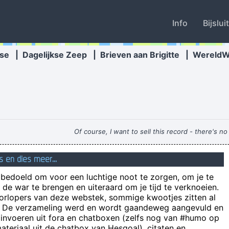
Info
Bijslui
se
|
Dagelijkse Zeep
|
Brieven aan Brigitte
|
Wereld
Of course, I want to sell this record - there's n
s en dies meer...
een gek is iemand die m
n bedoeld om voor een luchtige noot te zorgen, om je te
de war te brengen en uiteraard om je tijd te verknoeien.
oorlopers van deze webstek, sommige kwootjes zitten al
e! De verzameling werd en wordt gaandeweg aangevuld en
Ik weet één ding: er is gedurende de a
 invoeren uit fora en chatboxen (zelfs nog van #humo op
Hoeveel procent van de 
teriaal uit de chatbox van Hesgoal), citaten en