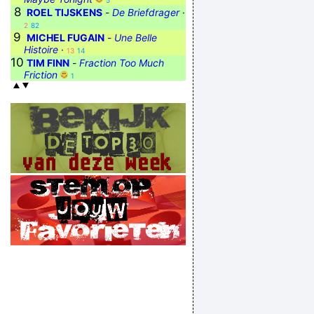
5
8
ROEL TIJSKENS
-
De Briefdrager
·
2
82
9
MICHEL FUGAIN
-
Une Belle
Histoire
·
13
14
10
TIM FINN
-
Fraction Too Much
Friction
1