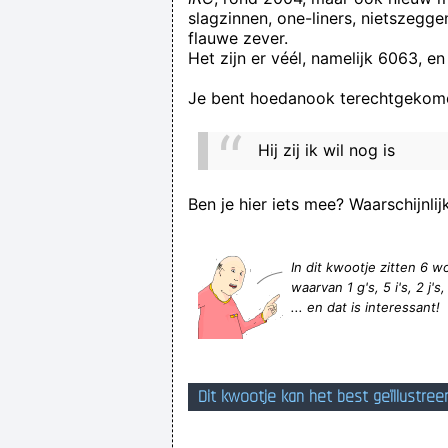
slagzinnen, one-liners, nietszegg
flauwe zever.
Het zijn er véél, namelijk 6063, en
Je bent hoedanook terechtgekome
Hij zij ik wil nog is
Ben je hier iets mee? Waarschijnlij
In dit kwootje zitten 6
waarvan 1 g's, 5 i's, 2 j's, 
... en dat is interessant!
Dit kwootje kan het best geïllustree