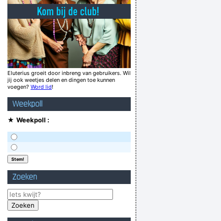
wie niet sterk is moet sexy zijn
I have soiled myself. How embarrassing.
Alleenstaande dame zoekt zittend beroep
het beste paard achter de wagen spannen
kt De ketelaere altijd alsof hij koppijn heeft?
Eluterius groeit door inbreng van gebruikers. Wil
jij ook weetjes delen en dingen toe kunnen
weer een ferm wicht gezien en zegt 'Hàllow!'
voegen?
Word lid
!
Hoe geraak je UIT een inloopdouche?
Weekpoll
Verknoei je tijd op een nuttige manier!
★
Weekpoll :
Geej se lèllike voel hod!
Zoeken