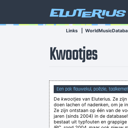
Eluterius
Links
|
WorldMusicDataba
Kwootjes
Een pak flauwekul, poëzie, taalkemel
De
kwootjes
van Eluterius. Ze zij
doen lachen of nadenken, om je in 
Ze zijn ontstaan op één van de v
jaren (sinds 2004) in de databas
bestaat uit typfouten en grappige
IRC
, rond 2004, maar ook nieuw ma