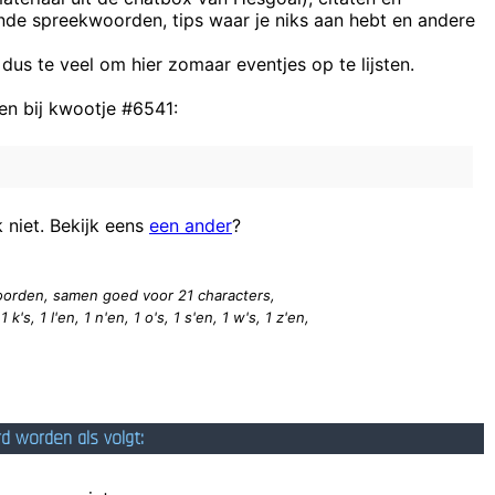
ende spreekwoorden, tips waar je niks aan hebt en andere
 dus te veel om hier zomaar eventjes op te lijsten.
n bij kwootje #6541:
Waarom kij
Hij heeft 
k niet. Bekijk eens
een ander
?
 woorden, samen goed voor 21
characters
,
1 k's, 1 l'en, 1 n'en, 1 o's, 1 s'en, 1 w's, 1 z'en,
rd worden als volgt: