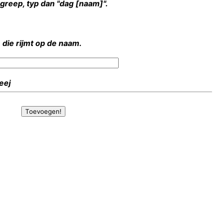
rgreep, typ dan "dag [naam]".
 die rijmt op de naam.
Heej