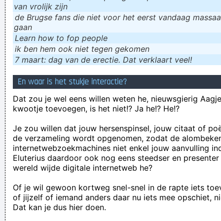
van vrolijk zijn
de Brugse fans die niet voor het eerst vandaag massaal
gaan
Learn how to fop people
ik ɓen hem ook niet tegen gekomen
7 maart: dag van de erectie. Dat verklaart veel!
En waar is het stukje interactie?
Dat zou je wel eens willen weten he, nieuwsgierig Aagje!
kwootje toevoegen, is het niet!? Ja he!? He!?
Je zou willen dat jouw hersenspinsel, jouw citaat of po
de verzameling wordt opgenomen, zodat de alombeke
internetwebzoekmachines niet enkel jouw aanvulling in
Eluterius daardoor ook nog eens steedser en presenter
wereld wijde digitale internetweb he?
Of je wil gewoon kortweg snel-snel in de rapte iets to
of jijzelf of iemand anders daar nu iets mee opschiet, n
Dat kan je dus hier doen.