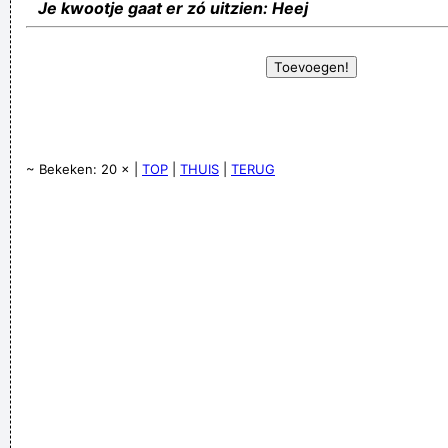
Je kwootje gaat er zó uitzien: Heej
~ Bekeken: 20 × |
TOP
|
THUIS
|
TERUG