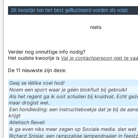
Verknoei je tijd op een nuttige manier!
Dit kwootje kan het best geïllustreerd worden als volgt:
Geej se lèllike voel hod!
niets
Verder nog onnuttige info nodig?
Het oudste kwootje is
Val je contactpersoon niet te vaa
De 11 nieuwste zijn deze:
Geej se lèllike voel hod!
Noem een sport waar je géén blokfluit bij gebruikt
Als het regent ga ik ooit schuilen bij kruidvat. Echt gezel
maar drogist wel..
Een hondleiding: een instructieboekje dat je bij de aan
krijgt
Atletisch Reveil
ik ga even niks meer zegen op Sociale media. dan wet ju
Richard Snisiar, een rampzalige lampendraaier in feestz