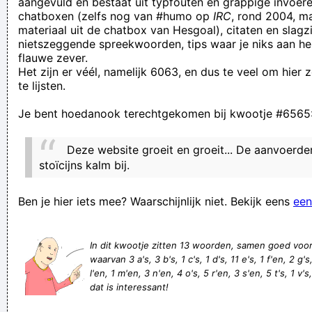
aangevuld en bestaat uit typfouten en grappige invoere
chatboxen (zelfs nog van #humo op
IRC
, rond 2004, m
today in sbs they said kasamh se cast is soon going to
materiaal uit de chatbox van Hesgoal), citaten en slagzi
turkey[Inbastul] for a shoot
nietszeggende spreekwoorden, tips waar je niks aan he
flauwe zever.
Roger Van Duffel
Het zijn er véél, namelijk 6063, en dus te veel om hier
wie watt bewaart krijgt stroom
te lijsten.
Racing Genk is weer indruk aan het maken. Het doelpunt dat
Je bent hoedanook terechtgekomen bij kwootje #6565
gescoord werd op Besiktas was van fantastische makelijk.
Kijk en geniet van de goal van
Deze website groeit en groeit... De aanvoerder 
met de verkeerde vrouw uit bed stappen
stoïcijns kalm bij.
een vreemde eend in de bijt
Ben je hier iets mee? Waarschijnlijk niet. Bekijk eens
een
Vroeger kende men slechts 2 seksstandjes: de
missionarishouding en de geheelonthouding
In dit kwootje zitten 13 woorden, samen goed voo
beter een slechte spreuk in de haard, dan dat je hem op
waarvan 3 a's, 3 b's, 1 c's, 1 d's, 11 e's, 1 f'en, 2 g's, 
zolder bewaart
l'en, 1 m'en, 3 n'en, 4 o's, 5 r'en, 3 s'en, 5 t's, 1 v's,
dat is interessant!
in een reflex
Refer to the reefer, referee