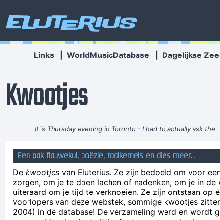
Eluterius
Links
|
WorldMusicDatabase
|
Dagelijkse Zee
Kwootjes
It´s Thursday evening in Toronto - I had to actually ask the
drummer - but for us, it´s Friday night
~ Paul Weller
Een pak flauwekul, poëzie, taalkemels en dies meer...
Ik heb vandaag een stuk of 4 'reels' op facebook niét
De
kwootjes
van Eluterius. Ze zijn bedoeld om voor een
bekeken. Mijn leven suckt!
zorgen, om je te doen lachen of nadenken, om je in de
Australian hat She was thc wa HE WORE A TOOTH FROM
uiteraard om je tijd te verknoeien. Ze zijn ontstaan op 
voorlopers van deze webstek, sommige kwootjes zitten 
AND WE WILL GET YOU OUT OF HERE IN
2004) in de database! De verzameling werd en wordt
Niets is zo zeldzaam als correcte spelling op facebook