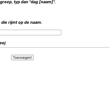
rgreep, typ dan "dag [naam]".
 die rijmt op de naam.
Heej