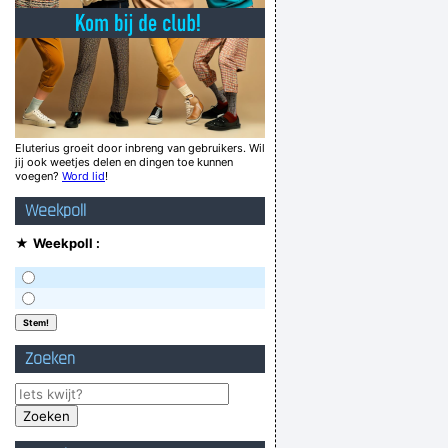
Bediende de schaakleraar de schakelaar?
ik MOET niet eens hoesten man!!!
w do you do and how do you do your wife?
maar voor wegbeud niet erg
 ver van de hoge bomen die veel wind vangen
Eluterius groeit door inbreng van gebruikers. Wil
jij ook weetjes delen en dingen toe kunnen
de snor in de keel krijgen
voegen?
Word lid
!
in hoofdletters ook niet helemaal normaal is.
Weekpoll
Calling Ralph on the big white phone
★
Weekpoll :
Verknoei je tijd op een nuttige manier!
Geej se lèllike voel hod!
Zoeken