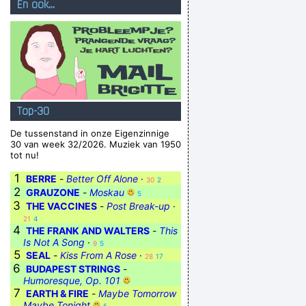
En ook...
Top-30
De tussenstand in onze Eigenzinnige
30 van week 32/2026. Muziek van 1950
tot nu!
1
BERRE
-
Better Off Alone
·
30
2
2
GRAUZONE
-
Moskau
5
3
THE VACCINES
-
Post Break-up
·
21
4
4
THE FRANK AND WALTERS
-
This
Is Not A Song
·
9
5
5
SEAL
-
Kiss From A Rose
·
28
17
6
BUDAPEST STRINGS
-
Humoresque, Op. 101
7
EARTH & FIRE
-
Maybe Tomorrow
Maybe Tonight