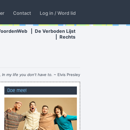
ter
Contact
Log in / Word lid
WoordenWeb
|
De Verboden Lijst
|
Rechts
 In my life you don't have to.
~ Elvis Presley
|-| Ø |_ dus! NIKS! Afvoeren die waardeloze
Doe mee!
zooi!
Germinal Screenshot Antwerpen
Het is open deuren intrappen
Als jij de pick-up opzet, poets ik de plaat
HTTP-fout 404 - Bestand niet gevonden