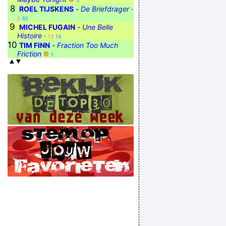
5
8
ROEL TIJSKENS
-
De Briefdrager
·
2
82
9
MICHEL FUGAIN
-
Une Belle
Histoire
·
13
14
10
TIM FINN
-
Fraction Too Much
Friction
1