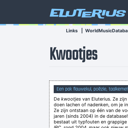
Eluterius
Links
|
WorldMusicDataba
Kwootjes
Beyoncé en 50Cent hebben net zov
Een pak flauwekul, poëzie, taalkemel
De
kwootjes
van Eluterius. Ze zij
doen lachen of nadenken, om je in 
Ze zijn ontstaan op één van de v
jaren (sinds 2004) in de databas
bestaat uit typfouten en grappige
IRC
, rond 2004, maar ook nieuw ma