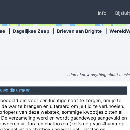
Info
Bijslui
se
|
Dagelijkse Zeep
|
Brieven aan Brigitte
|
Wereld
I don't know anything about music,
eel met R&B te maken als 2 Unlimited met Country & Western...
GEEN 
s en dies meer...
n bedoeld om voor een luchtige noot te zorgen, om je te
de war te brengen en uiteraard om je tijd te verknoeien.
oorlopers van deze webstek, sommige kwootjes zitten al
e! De verzameling werd en wordt gaandeweg aangevuld en
 invoeren uit fora en chatboxen (zelfs nog van #humo op
teriaal uit de chatbox van Hesgoal), citaten en