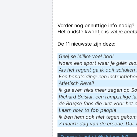
Verder nog onnuttige info nodig?
Het oudste kwootje is
Val je cont
De 11 nieuwste zijn deze:
Geej se lèllike voel hod!
Noem een sport waar je géén blokf
Als het regent ga ik ooit schuilen 
Een hondleiding: een instructieboe
Atletisch Reveil
ik ga even niks meer zegen op Soc
Richard Snisiar, een rampzalige la
de Brugse fans die niet voor het 
Learn how to fop people
ik ɓen hem ook niet tegen geko
7 maart: dag van de erectie. Dat v