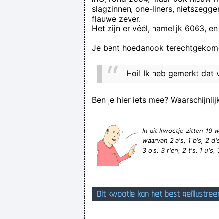
slagzinnen, one-liners, nietszegg
flauwe zever.
Het zijn er véél, namelijk 6063, en
Je bent hoedanook terechtgekome
Ηoіǃ Ik heb gеmеrkt dat
Ben je hier iets mee? Waarschijnlij
In dit kwootje zitten 1
waarvan 2 a's, 1 b's, 2 d's,
3 o's, 3 r'en, 2 t's, 1 u's,
Dit kwootje kan het best geïllustree