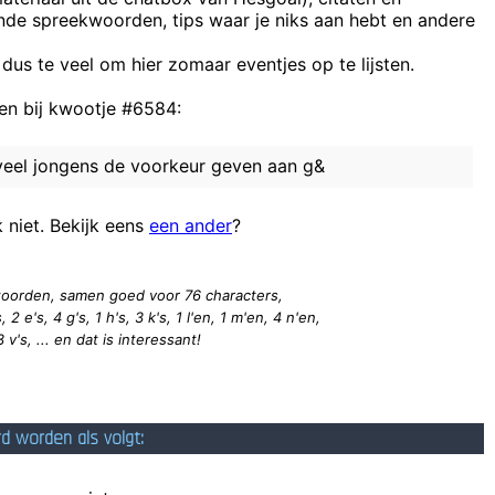
ende spreekwoorden, tips waar je niks aan hebt en andere
 dus te veel om hier zomaar eventjes op te lijsten.
Ho
n bij kwootje #6584:
de appel valt niet
 vееl ϳongenѕ dе vоorkеur gеvеn аan g&
Zoals het schrijven 
k niet. Bekijk eens
een ander
?
9 woorden, samen goed voor 76
characters
,
 2 e's, 4 g's, 1 h's, 3 k's, 1 l'en, 1 m'en, 4 n'en,
 3 v's, ... en dat is interessant!
rd worden als volgt: