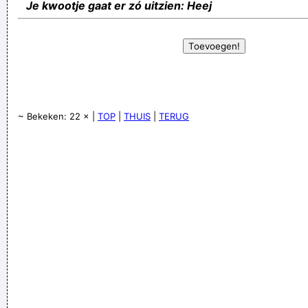
Je kwootje gaat er zó uitzien: Heej
~ Bekeken: 22 × |
TOP
|
THUIS
|
TERUG