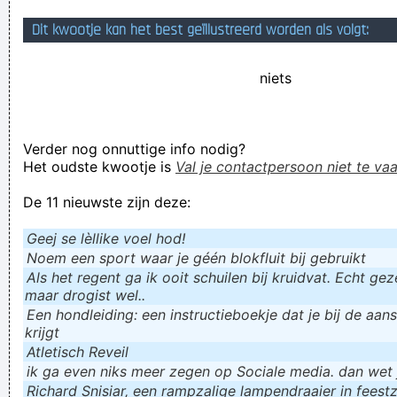
Dit kwootje kan het best geïllustreerd worden als volgt:
niets
Verder nog onnuttige info nodig?
Het oudste kwootje is
Val je contactpersoon niet te vaa
De 11 nieuwste zijn deze:
Geej se lèllike voel hod!
Noem een sport waar je géén blokfluit bij gebruikt
Als het regent ga ik ooit schuilen bij kruidvat. Echt gezel
maar drogist wel..
Een hondleiding: een instructieboekje dat je bij de aan
krijgt
Atletisch Reveil
ik ga even niks meer zegen op Sociale media. dan wet ju
Richard Snisiar, een rampzalige lampendraaier in feestz