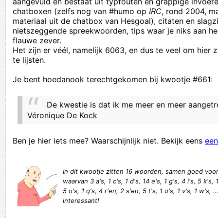
aangevuld en bestaat uit typfouten en grappige invoere
chatboxen (zelfs nog van #humo op
IRC
, rond 2004, m
plodding on down lifes weary path
materiaal uit de chatbox van Hesgoal), citaten en slagzi
Komt door die directiestoornissen dat je bedrijf zo spaak
nietszeggende spreekwoorden, tips waar je niks aan he
flauwe zever.
loopt
Het zijn er véél, namelijk 6063, en dus te veel om hier
een wonder is geschied, de poes is nat en het regent niet
te lijsten.
This site definitely has all of the information I needed about
Je bent hoedanook terechtgekomen bij kwootje #661:
this subject
als de nacht valt is het donker
De kwestie is dat ik me meer en meer aangetr
Sjei uut met diene zeiver!
Véronique De Kock
wie niet sterk is moet zijn vrienden meenemen
Ben je hier iets mee? Waarschijnlijk niet. Bekijk eens
een
de barman was klein maar tapper
Verknoei je tijd op een nuttige manier!
In dit kwootje zitten 16 woorden, samen goed voo
Geej se lèllike voel hod!
waarvan 3 a's, 1 c's, 1 d's, 14 e's, 1 g's, 4 i's, 5 k's,
5 o's, 1 q's, 4 r'en, 2 s'en, 5 t's, 1 u's, 1 v's, 1 w's, .
interessant!