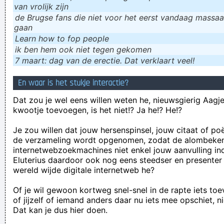
van vrolijk zijn
de Brugse fans die niet voor het eerst vandaag massaal
gaan
Learn how to fop people
ik ɓen hem ook niet tegen gekomen
7 maart: dag van de erectie. Dat verklaart veel!
En waar is het stukje interactie?
Dat zou je wel eens willen weten he, nieuwsgierig Aagje!
kwootje toevoegen, is het niet!? Ja he!? He!?
Je zou willen dat jouw hersenspinsel, jouw citaat of po
de verzameling wordt opgenomen, zodat de alombeke
internetwebzoekmachines niet enkel jouw aanvulling in
Eluterius daardoor ook nog eens steedser en presenter
wereld wijde digitale internetweb he?
Of je wil gewoon kortweg snel-snel in de rapte iets to
of jijzelf of iemand anders daar nu iets mee opschiet, n
Dat kan je dus hier doen.