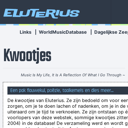
Eluterius
Links
|
WorldMusicDatabase
|
Dagelijkse Zee
Kwootjes
Music Is My Life, It Is A Reflection Of What I Go Through
~
Lenny Kravitz
Een pak flauwekul, poëzie, taalkemels en dies meer...
Wie een verkeerde weg inslaat zal veel moeten omlopen
De
kwootjes
van Eluterius. Ze zijn bedoeld om voor een
hi
zorgen, om je te doen lachen of nadenken, om je in de
Het klínkt als een aandoening, maar het ís een ziekte!
uiteraard om je tijd te verknoeien. Ze zijn ontstaan op 
voorlopers van deze webstek, sommige kwootjes zitten 
His dry cleaner hated dealing with the discharge.
2004) in de database! De verzameling werd en wordt
de kruik gaat zolang te water als er water is