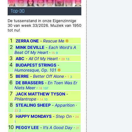
Top-30
De tussenstand in onze Eigenzinnige
30 van week 33/2026. Muziek van 1950
tot nu!
1
ZERRA ONE
-
Rescue Me
2
MINK DEVILLE
-
Each Word‘s A
Beat Of My Heart
·
15
9
3
ABC
-
All Of My Heart
·
28
13
4
BUDAPEST STRINGS
-
Humoresque, Op. 101
5
BERRE
-
Better Off Alone
·
1
3
6
DE BRASSERS
-
En Toen Was Er
Niets Meer
·
18
137
7
JACK MATTHEW TYSON
-
Philantrope
·
14
10
8
STEALING SHEEP
-
Apparition
·
23
2
9
HAPPY MONDAYS
-
Step On
·
24
1
10
PEGGY LEE
-
It’s A Good Day
·
21