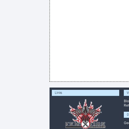
Links
V
Bl
Ret
O
Ge