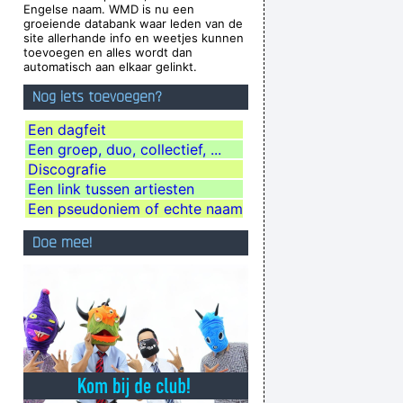
Engelse naam. WMD is nu een
Cobain
groeiende databank waar leden van de
site allerhande info en weetjes kunnen
child. Everything blows my mind.
~ Marc Bolan
toevoegen en alles wordt dan
automatisch aan elkaar gelinkt.
a tough call. That´s rebellion.
~ Alice Cooper
Nog iets toevoegen?
lly Matter of fact it´ s all dark
~ Pink Floyd
tions, they´ re quite aware of what they´ re
Een dagfeit
Een groep, duo, collectief, ...
going through.
~ David Bowie
Discografie
Tone Fuzz, which you plugged straight into a
Een link tussen artiesten
ly pretty good for our age.
~ Steve Lukather
Een pseudoniem of echte naam
e Brought Colors To My Life
~ George Strait
Doe mee!
e. I love when music does that.
~ Dave Gahan
known, in between are doors
~ Jim Morrison
s there, play what's not there.
~ Miles Davis