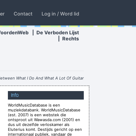
ter
Contact
Log in / Word lid
WoordenWeb
|
De Verboden Lijst
|
Rechts
 Between What I Do And What A Lot Of Guitar
Heroes Do
~ The Edge
Info
ver happened, and vice versa.
~ Frank Zappa
WorldMusicDatabase is een
r the people who can't read
~ Liam Gallagher
muziekdatabank. WorldMusicDatabase
on´t even let you in the hotel.
~ Buddy Holly
(est. 2007) is een webstek die
ontsproot uit Wawasda.com (2001) en
flection Of What I Go Through
~ Lenny Kravitz
dus uit dezelfde verloskamer als
Eluterius komt. Destijds gericht op een
es Along With With Your Self Esteem
~ Kurt
internationaal publiek, vandaar de