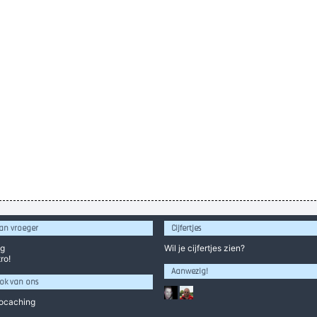
an vroeger
Cijfertjes
og
Wil je
cijfertjes
zien?
ro!
Aanwezig!
ok van ons
ocaching