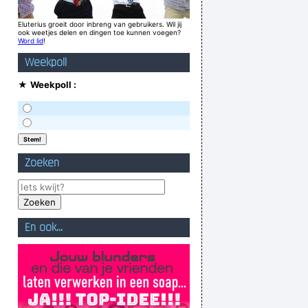
Eluterius groeit door inbreng van gebruikers. Wil jij
ook weetjes delen en dingen toe kunnen voegen?
Word lid
!
Weekpoll
★
Weekpoll :
Zoeken
En ook...