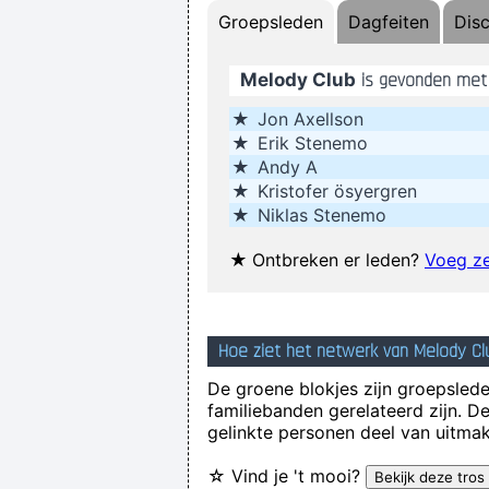
Groepsleden
Dagfeiten
Dis
Melody Club
is gevonden met
Drinking bear 
★
Jon Axellson
★
Erik Stenemo
. And these children that you spit
★
Andy A
★
Kristofer ösyergren
★
Niklas Stenemo
In sixth grade I had a band called 
★
Ontbreken er leden?
Voeg ze
I go to a very visual 
Hoe ziet het netwerk van Melody Clu
De groene blokjes zijn groepsleden
familiebanden gerelateerd zijn. D
gelinkte personen deel van uitmak
☆ Vind je 't mooi?