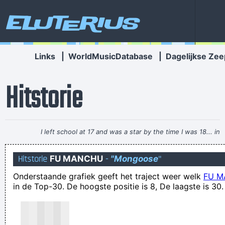
Eluterius
Links
|
WorldMusicDatabase
|
Dagelijkse Zee
Hitstorie
I left school at 17 and was a star by the time I was 18... in
certain parts of the world anyway
~ George Michael
Hitstorie
FU MANCHU
-
"Mongoose
"
They would have accepted you in a couple of hours if you'd
Onderstaande grafiek geeft het traject weer welk
FU 
vaginaized the peanut butter.
in de Top-30. De hoogste positie is 8, De laagste is 30.
Ik zat er meters vanaf, en in een andere kamer, maar ik
hoorde mijn broer duidelijk een knallende scheet laten. 16-
03-05 22.56