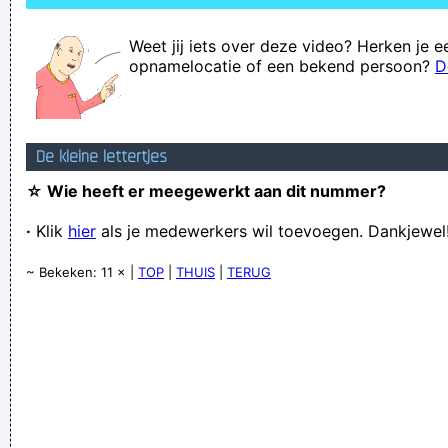
Weet jij iets over deze video? Herken je e
opnamelocatie of een bekend persoon?
D
De kleine lettertjes
☆ Wie heeft er meegewerkt aan dit nummer?
·
Klik
hier
als je medewerkers wil toevoegen. Dankjewel
~ Bekeken: 11 × |
TOP
|
THUIS
|
TERUG