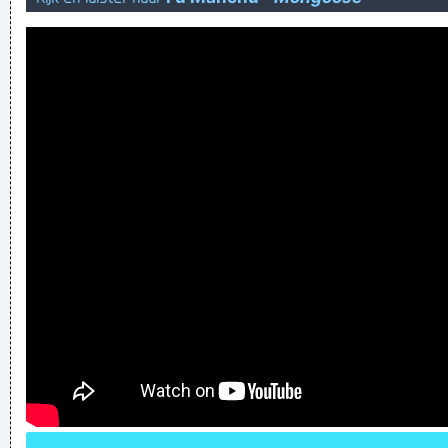
seems i'm not alone at being alone
'v d borre naar strondard is meer voor merde schandard 2de
hands spellers gaan allemaal naar schandard de merde, ge
moogt hem gratis hebben' - 'Spellers' zijn hier wel nodig ja
Help! Ik sta in BRandt!
was het gvd maar niet zo ingewikkeld om 't hem gewoon
eens te zeggen pfffff
Verknoei je tijd op een nuttige manier!
Geej se lèllike voel hod!