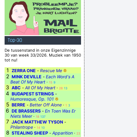
Top-30
De tussenstand in onze Eigenzinnige
30 van week 33/2026. Muziek van 1950
tot nu!
1
ZERRA ONE
-
Rescue Me
2
MINK DEVILLE
-
Each Word‘s A
Beat Of My Heart
·
15
9
3
ABC
-
All Of My Heart
·
28
13
4
BUDAPEST STRINGS
-
Humoresque, Op. 101
5
BERRE
-
Better Off Alone
·
1
3
6
DE BRASSERS
-
En Toen Was Er
Niets Meer
·
18
137
7
JACK MATTHEW TYSON
-
Philantrope
·
14
10
8
STEALING SHEEP
-
Apparition
·
23