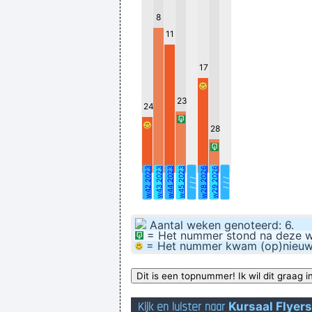
Did you know that dolphins are 
8
11
17
23
24
De tient
28
w42 2023
w43 2023
w44 2023
w45 2023
w28 2026
w29 2026
/ / /
/ / /
Aantal weken genoteerd: 6.
= Het nummer stond na deze wee
= Het nummer kwam (op)nieuw bi
Kijk en luister naar
Kursaal Flyers