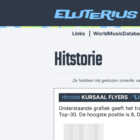
Eluterius
Links
|
WorldMusicDataba
Hitstorie
Ze hebben mij gekozen omwille van 
Hitstorie
KURSAAL FLYERS
-
"L
Onderstaande grafiek geeft het t
Сергей Сароян: Телетрейд
Top-30. De hoogste positie is 8, D
De rommelmarkt 