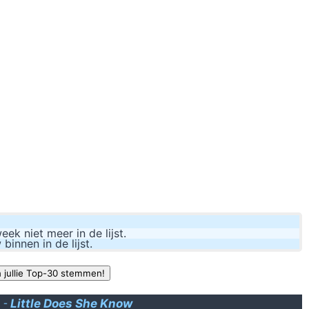
so intelligent that within a few weeks of captivity they can train human
durex fa
allen likes geven me blijdschap, iedere keer. Maar het uitblijven van die 
I really need to stop watching anything to do with flat e
Dislo
k niet meer in de lijst.
nnen in de lijst.
-
Little Does She Know