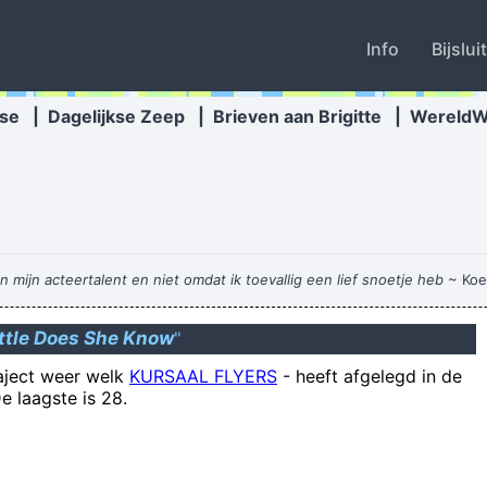
Info
Bijslui
se
|
Dagelijkse Zeep
|
Brieven aan Brigitte
|
Wereld
mijn acteertalent en niet omdat ik toevallig een lief snoetje heb
~ Koe
ittle Does She Know
"
raject weer welk
KURSAAL FLYERS
-
heeft afgelegd in de
 назначил отъявленного мошенника куратором по Украине Сергей С
e laagste is 28.
valt bovendien samen met de wekelijkse zaterdagmarkt, die wel inkom