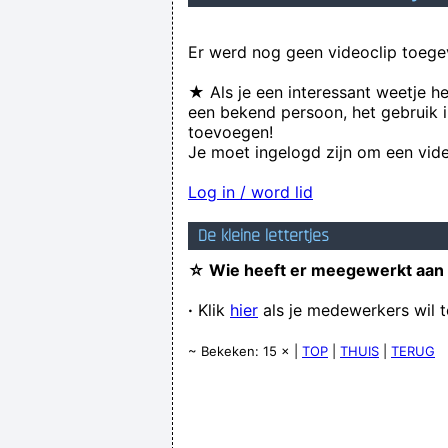
Er werd nog geen videoclip toege
★ Als je een interessant weetje h
een bekend persoon, het gebruik i
toevoegen!
Je moet ingelogd zijn om een vide
Log in / word lid
De kleine lettertjes
☆ Wie heeft er meegewerkt aan
·
Klik
hier
als je medewerkers wil 
~ Bekeken: 15 × |
TOP
|
THUIS
|
TERUG