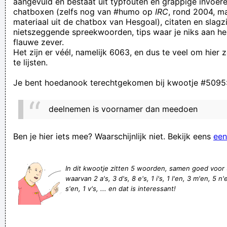
aangevuld en bestaat uit typfouten en grappige invoere
chatboxen (zelfs nog van #humo op
IRC
, rond 2004, m
Zoals je ziet is deze luchtinlaat strategisch geplaatst: met de
materiaal uit de chatbox van Hesgoal), citaten en slagzi
opening naar de voorruit toe en nét niet in het midden van
nietszeggende spreekwoorden, tips waar je niks aan he
flauwe zever.
de motorkap. Je moet er maar op komen!
Het zijn er véél, namelijk 6063, en dus te veel om hier
I am sorry, I can help nothing. But it is assured, that you will
te lijsten.
find the correct decision.
Je bent hoedanook terechtgekomen bij kwootje #5095
ik heb to verkracht bekende hanz kazam .
dit is geen vraag op mijn antwoord
deelnemen is voornamer dan meedoen
it's hard to stop the chinese infasion for some culbs. but
please leave the chinese outside as much
Ben je hier iets mee? Waarschijnlijk niet. Bekijk eens
een
Vrouw gearresteerd voor het stelen van 16 linkerschoenen.
Volgende week moet ze voor de rechter verschijnen
In dit kwootje zitten 5 woorden, samen goed voor
waarvan 2 a's, 3 d's, 8 e's, 1 i's, 1 l'en, 3 m'en, 5 n'e
Zo goed als helder weer met kans op in Diepenbeek
s'en, 1 v's, ... en dat is interessant!
vanochtend
Ik zal NOOIT sympathie voor je hebben, achterbakse dwaas.
al is de schildpad nog zo snel, de haas achterhaalt hem wel