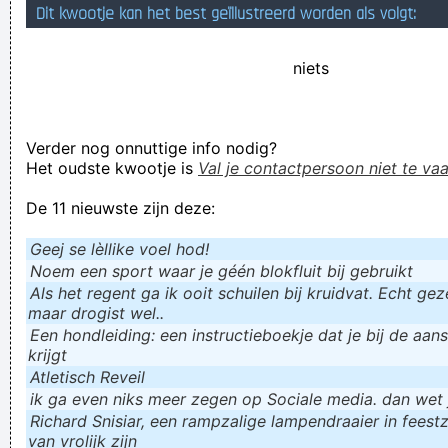
Dit kwootje kan het best geïllustreerd worden als volgt:
Het lichaam van Zwarts lichaam werd nooit teruggevonden
Verknoei je tijd op een nuttige manier!
niets
Geej se lèllike voel hod!
Verder nog onnuttige info nodig?
Het oudste kwootje is
Val je contactpersoon niet te vaa
De 11 nieuwste zijn deze:
Geej se lèllike voel hod!
Noem een sport waar je géén blokfluit bij gebruikt
Als het regent ga ik ooit schuilen bij kruidvat. Echt gezel
maar drogist wel..
Een hondleiding: een instructieboekje dat je bij de aan
krijgt
Atletisch Reveil
ik ga even niks meer zegen op Sociale media. dan wet ju
Richard Snisiar, een rampzalige lampendraaier in feestz
van vrolijk zijn