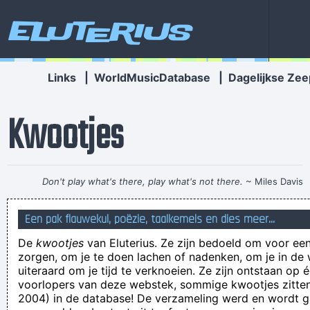
Eluterius
Links
|
WorldMusicDatabase
|
Dagelijkse Zee
Kwootjes
Don't play what's there, play what's not there.
~ Miles Davis
Je moet het maar allemaal weten!
Een pak flauwekul, poëzie, taalkemels en dies meer...
Get back to me urgently please, it's very important. I don't
De
kwootjes
van Eluterius. Ze zijn bedoeld om voor een
know which other way to reach you except through this
zorgen, om je te doen lachen of nadenken, om je in de
means, so kindly reach me on time before it's too late.
uiteraard om je tijd te verknoeien. Ze zijn ontstaan op 
voorlopers van deze webstek, sommige kwootjes zitten 
Ze had een uitbrander kreeg van de politie verwacht, maar
2004) in de database! De verzameling werd en wordt
kreeg in de plaats een begripvolle agente aan de lijn