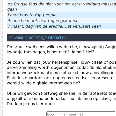
de Brugse fans die niet voor het eerst vandaag massaal
gaan
Learn how to fop people
ik ɓen hem ook niet tegen gekomen
7 maart: dag van de erectie. Dat verklaart veel!
En waar is het stukje interactie?
Dat zou je wel eens willen weten he, nieuwsgierig Aagje!
kwootje toevoegen, is het niet!? Ja he!? He!?
Je zou willen dat jouw hersenspinsel, jouw citaat of po
de verzameling wordt opgenomen, zodat de alombeke
internetwebzoekmachines niet enkel jouw aanvulling in
Eluterius daardoor ook nog eens steedser en presenter
wereld wijde digitale internetweb he?
Of je wil gewoon kortweg snel-snel in de rapte iets to
of jijzelf of iemand anders daar nu iets mee opschiet, n
Dat kan je dus hier doen.