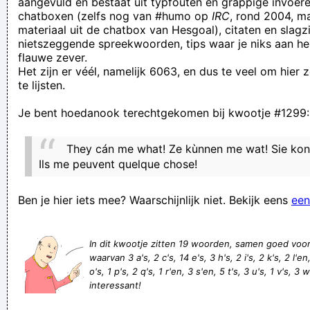
aangevuld en bestaat uit typfouten en grappige invoere
chatboxen (zelfs nog van #humo op
IRC
, rond 2004, m
snelheidsmaniakken? Nee, dat hoef ik niet. En vooral: NEE,
materiaal uit de chatbox van Hesgoal), citaten en slagzi
DAT DOE IK NIET.
nietszeggende spreekwoorden, tips waar je niks aan he
flauwe zever.
The 1993 Dance Review Megamix
Het zijn er véél, namelijk 6063, en dus te veel om hier
Onvettig kind
te lijsten.
is je moeder een paard, heb je zelf een staart
Je bent hoedanook terechtgekomen bij kwootje #1299:
Het zou mooi zijn mocht ik de plooien die de tijd heeft
gevormd gewoon kunnen gladstrijken. Ik voel me de laatste
They cán me what! Ze kùnnen me wat! Sie kon
tijd namelijk niet zo comfortabel tussen al die kreuken.
Ils me peuvent quelque chose!
Komààn zeg, wie wil er nu seks met een màn!? Euh ja, buiten
Ben je hier iets mee? Waarschijnlijk niet. Bekijk eens
een
vrouwen dan
Dolle vos gaat man te lijf: Dull fox goes man to life.
In dit kwootje zitten 19 woorden, samen goed voo
in mij legt geen enkele vogel een ei
waarvan 3 a's, 2 c's, 14 e's, 3 h's, 2 i's, 2 k's, 2 l'e
Jmtyson, Geniet van zaken met de lokale bevolking
o's, 1 p's, 2 q's, 1 r'en, 3 s'en, 5 t's, 3 u's, 1 v's, 3 w
interessant!
de dadiger ligt op het kerkhof en het slachtoffer ernaast
Ja sorry, ik héb ze laten vallen. Maar da is dus echt wel zwaar