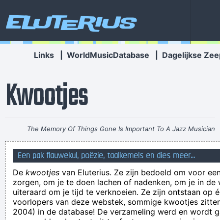
Eluterius
Links
|
WorldMusicDatabase
|
Dagelijkse Zee
Kwootjes
The Memory Of Things Gone Is Important To A Jazz Musician
Things Like Old Folks Singing In The Moonlight In The Back
Een pak flauwekul, poëzie, taalkemels en dies meer...
Yard On A Hot Night Or Something Said Long Ago
~ Louis
De
kwootjes
van Eluterius. Ze zijn bedoeld om voor een
Armstrong
zorgen, om je te doen lachen of nadenken, om je in de
Je laat je goede humeur en je goede werk toch niet teniet
uiteraard om je tijd te verknoeien. Ze zijn ontstaan op 
voorlopers van deze webstek, sommige kwootjes zitten 
laten doen door die meconiumkop?
2004) in de database! De verzameling werd en wordt
Moet ik dan mijn rijstijl aanpassen aan die fucking egoïstische