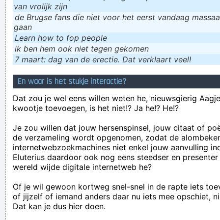
van vrolijk zijn
de Brugse fans die niet voor het eerst vandaag massaal
gaan
Learn how to fop people
ik ɓen hem ook niet tegen gekomen
7 maart: dag van de erectie. Dat verklaart veel!
En waar is het stukje interactie?
Dat zou je wel eens willen weten he, nieuwsgierig Aagje!
kwootje toevoegen, is het niet!? Ja he!? He!?
Je zou willen dat jouw hersenspinsel, jouw citaat of po
de verzameling wordt opgenomen, zodat de alombeke
internetwebzoekmachines niet enkel jouw aanvulling in
Eluterius daardoor ook nog eens steedser en presenter
wereld wijde digitale internetweb he?
Of je wil gewoon kortweg snel-snel in de rapte iets to
of jijzelf of iemand anders daar nu iets mee opschiet, n
Dat kan je dus hier doen.