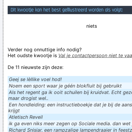
he, zo'n basgitaar
Dit kwootje kan het best geïllustreerd worden als volgt:
wir haben es nicht gewusst!!!
niets
Verknoei je tijd op een nuttige manier!
Geej se lèllike voel hod!
Verder nog onnuttige info nodig?
Het oudste kwootje is
Val je contactpersoon niet te vaa
De 11 nieuwste zijn deze:
Geej se lèllike voel hod!
Noem een sport waar je géén blokfluit bij gebruikt
Als het regent ga ik ooit schuilen bij kruidvat. Echt gezel
maar drogist wel..
Een hondleiding: een instructieboekje dat je bij de aan
krijgt
Atletisch Reveil
ik ga even niks meer zegen op Sociale media. dan wet ju
Richard Snisiar, een rampzalige lampendraaier in feestz