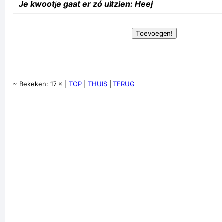
Je kwootje gaat er zó uitzien: Heej
~ Bekeken: 17 × |
TOP
|
THUIS
|
TERUG