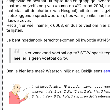
aangevuld en bestaat uit typfouten en grappige invoere
chatboxen (zelfs nog van #humo op
IRC
, rond 2004, m
stilte
materiaal uit de chatbox van Hesgoal), citaten en slagzi
thuis heb ik nog ’n ansichtkaart waarop ’n boer het doet met
nietszeggende spreekwoorden, tips waar je niks aan he
flauwe zever.
z’n paard
Het zijn er véél, namelijk 6063, en dus te veel om hier
teach your children to say I love you FROM the heart. Not BY
te lijsten.
heart
Je bent hoedanook terechtgekomen bij kwootje #3145:
EN HELENA WORD ZWANGER DE REST MOET JE MAAR
LEZEN MAAR IK HEB DIT BOEK GESPAARD MET HET LAASTE
Is er vanavond voetbal op tv? STVV speelt te
NIEUWS SAMEN MET DE DVD
nee, er is geen voetbal op tv.
Vervelend om steeds maar een paar lijnen te kunnen lezen?
Ben je hier iets mee? Waarschijnlijk niet. Bekijk eens
een
Dat begrijpen we. Daarom hoef je niet te betalen om onze
zever te lezen.
In dit kwootje zitten 18 woorden, samen goed voo
Jaaa, toe maar! Begin maar weer vrolijk te gutsen!
waarvan 4 a's, 2 b's, 2 d's, 15 e's, 2 g's, 1 i's, 3 l'en
Geklaag van Club Brugge op ref stuit op onbegrip: "Naast de
3 r'en, 4 s'en, 6 t's, 1 u's, 7 v's, ... en dat is interes
kwestie"
een staande ovulatie krijgen