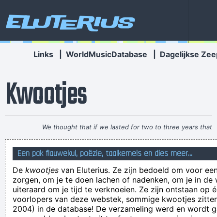
Eluterius
Links
|
WorldMusicDatabase
|
Dagelijkse Zee
Kwootjes
We thought that if we lasted for two to three years that
would be fantastic
~ Ringo Starr
Een pak flauwekul, poëzie, taalkemels en dies meer...
one hundred and plenty-five
De
kwootjes
van Eluterius. Ze zijn bedoeld om voor een
de site waar personen komen die televiesiespots op dvd
zorgen, om je te doen lachen of nadenken, om je in de
branden
uiteraard om je tijd te verknoeien. Ze zijn ontstaan op 
voorlopers van deze webstek, sommige kwootjes zitten 
beter 1 dag gelachen dan 1 dag dood
2004) in de database! De verzameling werd en wordt
meestal is da tututureuttttuuuuuuu en dan een immens lange