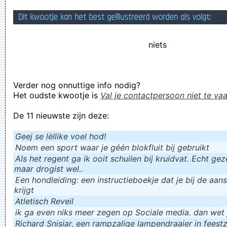
ik krenk dus ik besta
Dit kwootje kan het best geïllustreerd worden als volgt:
Teleurgesteld? Gefrustreerd? Ga je gang maar, want het is
niets
#klaagweek op Facebook! En je weet: een themaweek op
facebook stopt nooit!
Verknoei je tijd op een nuttige manier!
Verder nog onnuttige info nodig?
Geej se lèllike voel hod!
Het oudste kwootje is
Val je contactpersoon niet te vaa
De 11 nieuwste zijn deze:
Geej se lèllike voel hod!
Noem een sport waar je géén blokfluit bij gebruikt
Als het regent ga ik ooit schuilen bij kruidvat. Echt gezel
maar drogist wel..
Een hondleiding: een instructieboekje dat je bij de aan
krijgt
Atletisch Reveil
ik ga even niks meer zegen op Sociale media. dan wet ju
Richard Snisiar, een rampzalige lampendraaier in feestz