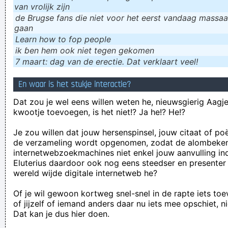
van vrolijk zijn
de Brugse fans die niet voor het eerst vandaag massaal
gaan
Learn how to fop people
ik ɓen hem ook niet tegen gekomen
7 maart: dag van de erectie. Dat verklaart veel!
En waar is het stukje interactie?
Dat zou je wel eens willen weten he, nieuwsgierig Aagje!
kwootje toevoegen, is het niet!? Ja he!? He!?
Je zou willen dat jouw hersenspinsel, jouw citaat of po
de verzameling wordt opgenomen, zodat de alombeke
internetwebzoekmachines niet enkel jouw aanvulling in
Eluterius daardoor ook nog eens steedser en presenter
wereld wijde digitale internetweb he?
Of je wil gewoon kortweg snel-snel in de rapte iets to
of jijzelf of iemand anders daar nu iets mee opschiet, n
Dat kan je dus hier doen.