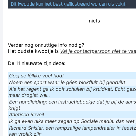
Dit kwootje kan het best geïllustreerd worden als volgt:
getrokken. En dat terwijl onderbroeken meestal UIT de plooi
worden getrokken
niets
“Arrup, hork, arrup, hurk . . .” “That's the stupidest thing I've
ever seen.” Anton looked at me, but he didn't stop. “Arrup,
Verder nog onnuttige info nodig?
hirk, arrap, hork.
Het oudste kwootje is
Val je contactpersoon niet te vaa
bescheidenheid siert de pens
De 11 nieuwste zijn deze:
Je moet toch maar zin hebben om die SCHIT van Trump
opteruimen.Dat vind Ik
Geej se lèllike voel hod!
Verknoei je tijd op een nuttige manier!
Noem een sport waar je géén blokfluit bij gebruikt
Als het regent ga ik ooit schuilen bij kruidvat. Echt gezel
Geej se lèllike voel hod!
maar drogist wel..
Een hondleiding: een instructieboekje dat je bij de aan
krijgt
Atletisch Reveil
ik ga even niks meer zegen op Sociale media. dan wet ju
Richard Snisiar, een rampzalige lampendraaier in feestz
van vrolijk zijn