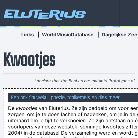
Eluterius
Links
|
WorldMusicDatabase
|
Dagelijkse Zee
Kwootjes
I declare that the Beatles are mutants Prototypes of
evolutionary agents sent by God, endowed with a mysterious
Een pak flauwekul, poëzie, taalkemels en dies meer...
power to create a new human species, a young race of
De
kwootjes
van Eluterius. Ze zijn bedoeld om voor een
laughing freemen
~ Timothy Leary
zorgen, om je te doen lachen of nadenken, om je in de
Afslanktips, daar ben ik vet mee.
uiteraard om je tijd te verknoeien. Ze zijn ontstaan op 
voorlopers van deze webstek, sommige kwootjes zitten 
Ref Nicolas Laforge heeft STVV-Lokeren op gang gefloten.
2004) in de database! De verzameling werd en wordt
De bezoekers trappen het af.