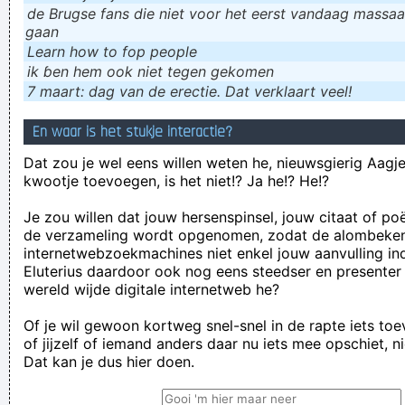
de Brugse fans die niet voor het eerst vandaag massaal
gaan
Learn how to fop people
ik ɓen hem ook niet tegen gekomen
7 maart: dag van de erectie. Dat verklaart veel!
En waar is het stukje interactie?
Dat zou je wel eens willen weten he, nieuwsgierig Aagje!
kwootje toevoegen, is het niet!? Ja he!? He!?
Je zou willen dat jouw hersenspinsel, jouw citaat of po
de verzameling wordt opgenomen, zodat de alombeke
internetwebzoekmachines niet enkel jouw aanvulling in
Eluterius daardoor ook nog eens steedser en presenter
wereld wijde digitale internetweb he?
Of je wil gewoon kortweg snel-snel in de rapte iets to
of jijzelf of iemand anders daar nu iets mee opschiet, n
Dat kan je dus hier doen.