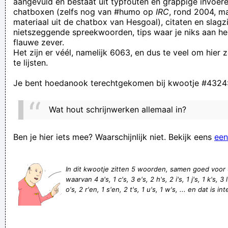
aangevuld en bestaat uit typfouten en grappige invoere
chatboxen (zelfs nog van #humo op
IRC
, rond 2004, m
ziezo, we hebben weer plusminus 20 minuten van je
materiaal uit de chatbox van Hesgoal), citaten en slagzi
kostbare tijd afgesnoept
nietszeggende spreekwoorden, tips waar je niks aan he
flauwe zever.
ik ken iemand met een John Deere en die noemden ze Bambi
Het zijn er véél, namelijk 6063, en dus te veel om hier
omdat hij altijd te HERT REE
te lijsten.
Ik weet nooit zeker of ik clear gekomen ben of niet
Je bent hoedanook terechtgekomen bij kwootje #4324
Really appreciate you sharing this post.Thanks Again. Really
Great. ckgkkdgdagec
Wat hout schrijnwerken allemaal in?
je weet nooit waar abraham de mosterd laat staan.
Smaken verschillen. De mijne is namelijk goed en de jouwe
Ben je hier iets mee? Waarschijnlijk niet. Bekijk eens
een
suckt!!
friends at work have been dreaming about. The details on
In dit kwootje zitten 5 woorden, samen goed voor
waarvan 4 a's, 1 c's, 3 e's, 2 h's, 2 i's, 1 j's, 1 k's, 3
the webpage is excellent and needed and is going to help my
o's, 2 r'en, 1 s'en, 2 t's, 1 u's, 1 w's, ... en dat is in
wife and I in our studies all thr
De man zou enkel zijn onderbroek weer in de plooi getrokken
hebben. Aan iets anders werd in geen velden of wegen