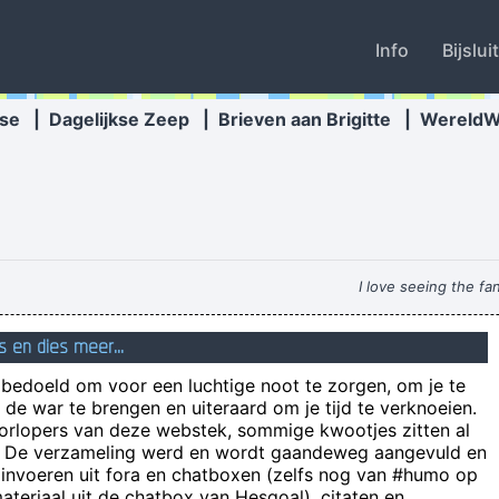
Info
Bijslui
se
|
Dagelijkse Zeep
|
Brieven aan Brigitte
|
Wereld
I love seeing the fa
s en dies meer...
Het aansluitschema laat zien hoe een ampè
n bedoeld om voor een luchtige noot te zorgen, om je te
Jezus heette eigenlijk gewoon "Roger" maar toen hi
de war te brengen en uiteraard om je tijd te verknoeien.
Ik word heel onzeker van vrouwen 
oorlopers van deze webstek, sommige kwootjes zitten al
e! De verzameling werd en wordt gaandeweg aangevuld en
zal 
 invoeren uit fora en chatboxen (zelfs nog van #humo op
hat I went blind and can no longer find my stash. I would ask my guide 
teriaal uit de chatbox van Hesgoal), citaten en