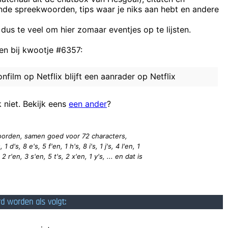
ende spreekwoorden, tips waar je niks aan hebt en andere
 dus te veel om hier zomaar eventjes op te lijsten.
 on..... in here is the moth real big or the hand so small did something 
n bij kwootje #6357:
Moest ik jouw fb-vriend worden zodat ik jouw 
Stef456 ik heb ook een afkeer richting de smette, maar
nfilm op Netflix blijft een aanrader op Netflix
k niet. Bekijk eens
een ander
?
Overmaats gebrui
 woorden, samen goed voor 72
characters
,
1 d's, 8 e's, 5 f'en, 1 h's, 8 i's, 1 j's, 4 l'en, 1
2 r'en, 3 s'en, 5 t's, 2 x'en, 1 y's, ... en dat is
rd worden als volgt: