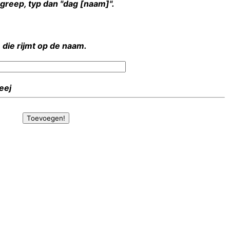
rgreep, typ dan "dag [naam]".
 die rijmt op de naam.
Heej