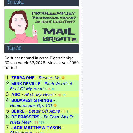
En ook...
Top-30
De tussenstand in onze Eigenzinnige
30 van week 33/2026. Muziek van 1950
tot nu!
1
ZERRA ONE
-
Rescue Me
2
MINK DEVILLE
-
Each Word‘s A
Beat Of My Heart
·
15
9
3
ABC
-
All Of My Heart
·
28
13
4
BUDAPEST STRINGS
-
Humoresque, Op. 101
5
BERRE
-
Better Off Alone
·
1
3
6
DE BRASSERS
-
En Toen Was Er
Niets Meer
·
18
137
7
JACK MATTHEW TYSON
-
Philantrope
·