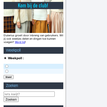
wedding dress.
wie het bier lust, drink het op
go wrong with plastic surgery plasticcchhh ?!
geklaag kan lezen? Wat dacht je van "NEE" ?
 als ge dat dan toont, doe het dan wel goed
Eluterius groeit door inbreng van gebruikers. Wil
jij ook weetjes delen en dingen toe kunnen
Kalkem bril kat
voegen?
Word lid
!
Wilt u aub eens van mijn grond Afghaan?
Weekpoll
kte reclameslagzinnen opnieuw uitgevonden
★
Weekpoll :
Verknoei je tijd op een nuttige manier!
Geej se lèllike voel hod!
Zoeken