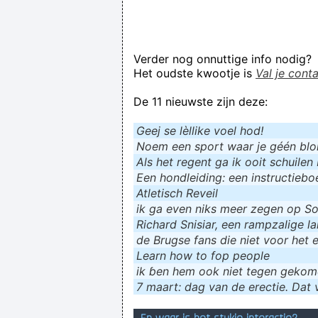
Verder nog onnuttige info nodig?
Het oudste kwootje is
Val je cont
De 11 nieuwste zijn deze:
Geej se lèllike voel hod!
Noem een sport waar je géén blokf
Als het regent ga ik ooit schuilen 
Een hondleiding: een instructieboe
Atletisch Reveil
ik ga even niks meer zegen op Soc
Richard Snisiar, een rampzalige la
de Brugse fans die niet voor het 
Learn how to fop people
ik ɓen hem ook niet tegen geko
7 maart: dag van de erectie. Dat v