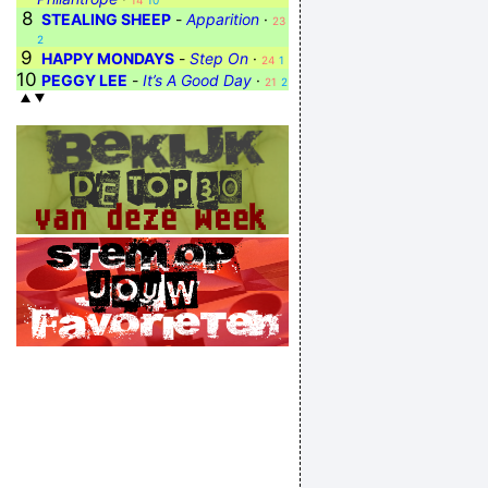
14
10
8
STEALING SHEEP
-
Apparition
·
23
2
9
HAPPY MONDAYS
-
Step On
·
24
1
10
PEGGY LEE
-
It’s A Good Day
·
21
2