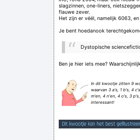
slagzinnen, one-liners, nietszegg
flauwe zever.
Het zijn er véél, namelijk 6063, en
Wtf is going
Je bent hoedanook terechtgekome
Dystopische sciencefictio
Ben je hier iets mee? Waarschijnlij
In dit kwootje zitten 9
waarvan 3 a's, 1 b's, 4 c's, 
m'en, 4 n'en, 4 o's, 3 p's, 
interessant!
Dit kwootje kan het best geïllustree