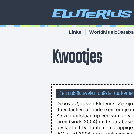
Eluterius
Links
|
WorldMusicDataba
Kwootjes
Een pak flauwekul, poëzie, taalkemel
De
kwootjes
van Eluterius. Ze zij
doen lachen of nadenken, om je in 
Ze zijn ontstaan op één van de v
jaren (sinds 2004) in de databas
bestaat uit typfouten en grappige
Unfortunately I masturbated so much t
IRC
, rond 2004, maar ook nieuw ma