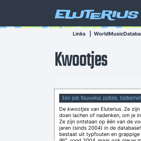
Eluterius
Links
|
WorldMusicDataba
Kwootjes
Joh
Een pak flauwekul, poëzie, taalkemel
De
kwootjes
van Eluterius. Ze zij
doen lachen of nadenken, om je in 
Dit heeft 
Ze zijn ontstaan op één van de v
jaren (sinds 2004) in de databas
Ignorantici (ig-no-RAN-ti-c
bestaat uit typfouten en grappige
IRC
, rond 2004, maar ook nieuw ma