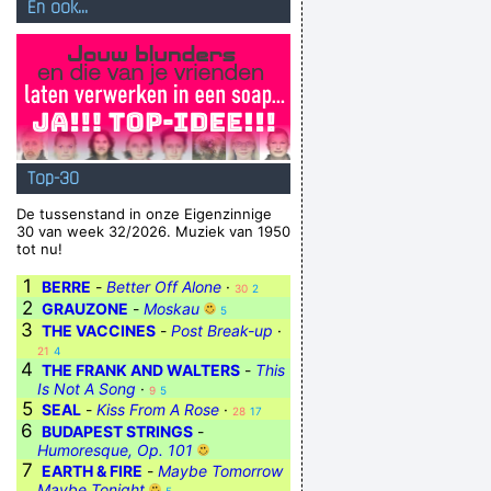
En ook...
Top-30
De tussenstand in onze Eigenzinnige
30 van week 32/2026. Muziek van 1950
tot nu!
1
BERRE
-
Better Off Alone
·
30
2
2
GRAUZONE
-
Moskau
5
3
THE VACCINES
-
Post Break-up
·
21
4
4
THE FRANK AND WALTERS
-
This
Is Not A Song
·
9
5
5
SEAL
-
Kiss From A Rose
·
28
17
6
BUDAPEST STRINGS
-
Humoresque, Op. 101
7
EARTH & FIRE
-
Maybe Tomorrow
Maybe Tonight