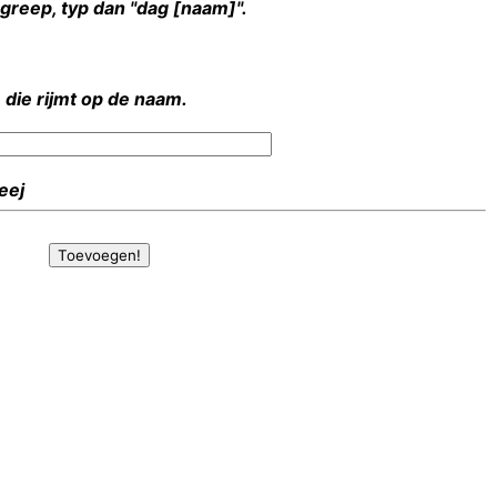
rgreep, typ dan "dag [naam]".
 die rijmt op de naam.
Heej