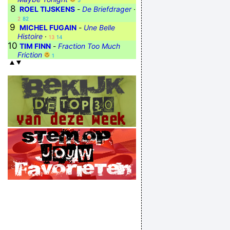
5
8
ROEL TIJSKENS
-
De Briefdrager
·
2
82
9
MICHEL FUGAIN
-
Une Belle
Histoire
·
13
14
10
TIM FINN
-
Fraction Too Much
Friction
1