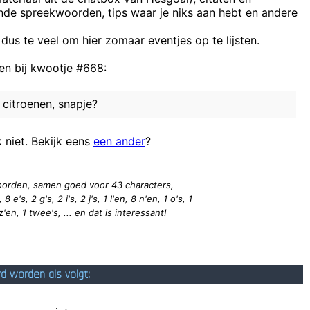
ende spreekwoorden, tips waar je niks aan hebt en andere
de site voor het rapportere
ONHABITUELE MANIEREN OM KLANTEN & SCHOENETEN
 dus te veel om hier zomaar eventjes op te lijsten.
als je geen ondergo
n bij kwootje #668:
Er staat "topclub" en dan blijkt het over Anderlecht t
 even wat in het toilet gaan werpen' - zo kan je op een ludieke manie
 citroenen, snapje?
Welke voetbaltr
wie
k niet. Bekijk eens
een ander
?
Laatst zag ik een man op een spijkerbed liggen. ik vroeg: 'Bent
 woorden, samen goed voor 43
characters
,
8 e's, 2 g's, 2 i's, 2 j's, 1 l'en, 8 n'en, 1 o's, 1
1 z'en, 1 twee's, ... en dat is interessant!
rd worden als volgt: