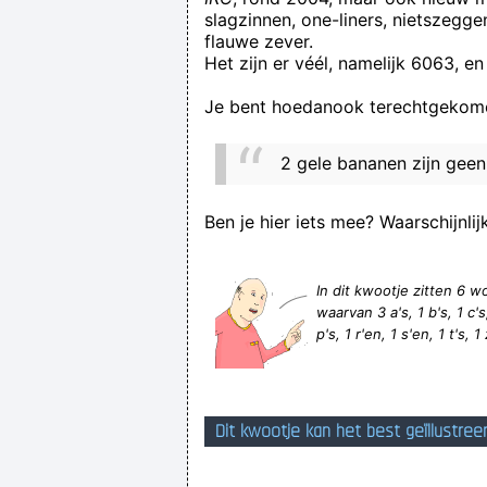
slagzinnen, one-liners, nietszegg
flauwe zever.
Het zijn er véél, namelijk 6063, en
Je bent hoedanook terechtgekome
'ik moet
2 gele bananen zijn geen
Ben je hier iets mee? Waarschijnlij
In dit kwootje zitten 6
waarvan 3 a's, 1 b's, 1 c's, 
p's, 1 r'en, 1 s'en, 1 t's, 
Dit kwootje kan het best geïllustree