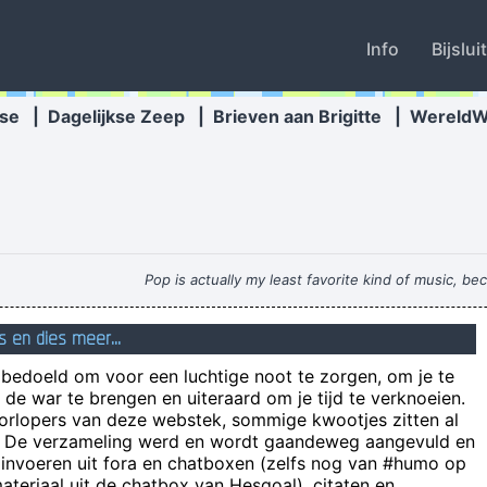
Info
Bijslui
se
|
Dagelijkse Zeep
|
Brieven aan Brigitte
|
Wereld
Pop is actually my least favorite kind of music, bec
anz Schleidner of Harmburg holds the item that won him the prize for t
s en dies meer...
Het principe van Philippe is van het ty
n bedoeld om voor een luchtige noot te zorgen, om je te
de war te brengen en uiteraard om je tijd te verknoeien.
al een hele tijd op ons verlanglijstje gestaat, maar wegens technische
oorlopers van deze webstek, sommige kwootjes zitten al
e! De verzameling werd en wordt gaandeweg aangevuld en
i) (de; m(m)): meervoud van ignoranticus. Personen die pretenderen ke
 invoeren uit fora en chatboxen (zelfs nog van #humo op
teriaal uit de chatbox van Hesgoal), citaten en