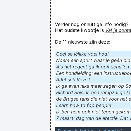
Verder nog onnuttige info nodig?
Het oudste kwootje is
Val je cont
De 11 nieuwste zijn deze:
Geej se lèllike voel hod!
Noem een sport waar je géén blokf
Als het regent ga ik ooit schuilen 
Een hondleiding: een instructieboe
Atletisch Reveil
ik ga even niks meer zegen op Soc
Richard Snisiar, een rampzalige la
de Brugse fans die niet voor het 
Learn how to fop people
ik ɓen hem ook niet tegen geko
7 maart: dag van de erectie. Dat v