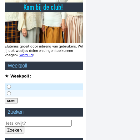
n van sluikstortingen in je eigen achtertuin!
 TE GEBRUIKEN DIE JE LEVEN MAKKEN! :
ed draagt dan schuurt je eikel over je broek
e gaan. Waar blijven ze die humor toch halen!
r aan je medemens melden dat je moet kakken
Eluterius groeit door inbreng van gebruikers. Wil
jij ook weetjes delen en dingen toe kunnen
ainer heeft graag een pakje slaag ? wilmots.
voegen?
Word lid
!
 aan de weg spijkert heeft veel nagels nodig
Weekpoll
 u fakir?', zegt ie: 'Nee, alleen op dinsdag!'
★
Weekpoll :
Verknoei je tijd op een nuttige manier!
Geej se lèllike voel hod!
Zoeken