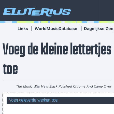
Eluterius
Links
|
WorldMusicDatabase
|
Dagelijkse Zee
Voeg de kleine lettertjes
toe
The Music Was New Black Polished Chrome And Came Over
The Summer Like Liquid Night
~ Jim Morrison
Voeg geleverde werken toe
Onderzoek heeft aangewezen dat vooral nieuwe geboorten
de oorzaak zijn van de groeiende wereldpopulatie